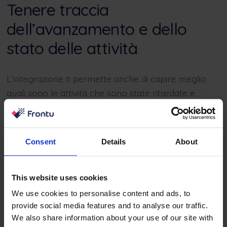
Tenere traccia
dell’avanzamento e dello
stato delle attività
L’integrazione ti permette anche di capire meglio
quali sono le attività che sono state ritardate e
quelle che sono ancora sulla buona strada per
essere consegnate nei tempi previsti.
In questo modo avrai una visione completa dei
Consent
Details
About
progetti e del carico di lavoro.
This website uses cookies
We use cookies to personalise content and ads, to
provide social media features and to analyse our traffic.
We also share information about your use of our site with