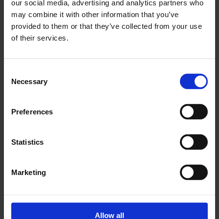
our social media, advertising and analytics partners who
may combine it with other information that you’ve
provided to them or that they’ve collected from your use
of their services.
Consent
Necessary
Selection
Preferences
Statistics
Marketing
Raggruppare le attività per
Allow all