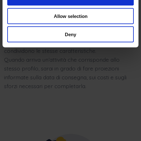
tipo
Allow selection
Le attività possono essere raggruppate per
tipologia e questo ti dà l’opportunità di trovare
Deny
somiglianze, schemi e tendenze tra le attività che
condividono le stesse caratteristiche.
Quando arriva un’attività che corrisponde allo
stesso profilo, sarai in grado di fare proiezioni
informate sulla data di consegna, sui costi e sugli
sforzi necessari per completarla.