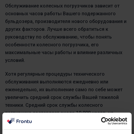
Обслуживание колесных погрузчиков зависит от
основных часов работы Вашего подержанного
бульдозера, производителя нового оборудования и
других факторов. Лучше всего обратиться к
руководству по обслуживанию, чтобы понять
особенности колесного погрузчика, его
максимальные часы работы и влияние различных
условий.
Хотя регулярные процедуры технического
обслуживания выполняются ежедневно или
еженедельно, их выполнение само по себе может
увеличить средний срок службы Вашей тяжелой
техники. Средний срок службы колесного
погрузчика составляет около 10 000 часов, но
хорошая программа пм и мягкие условия работы
могут вывести используемое оборудование за эти