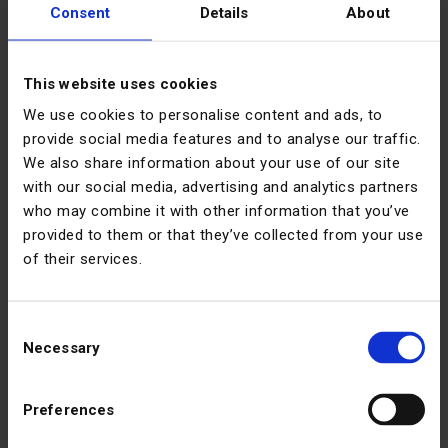
пределы.
Consent
Details
About
Вот основные рекомендации, которые определяют
порядок обслуживания строительного
This website uses cookies
оборудования. Используйте их, чтобы
We use cookies to personalise content and ads, to
поддерживать машины в хорошей форме и
provide social media features and to analyse our traffic.
работать более 10 000 часов, даже при большем
We also share information about your use of our site
износе.
with our social media, advertising and analytics partners
who may combine it with other information that you’ve
Регулярные проверки технического
provided to them or that they’ve collected from your use
обслуживания тяжелых машин
of their services.
Поддержание Вашей хорошей машины в идеальном
Consent
состоянии определит ее долговечность. Вот
Necessary
Selection
наиболее распространенные интервалы
технического обслуживания, используемые
современными строительными компаниями.
Preferences