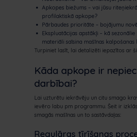
Apkopes biežums – vai jūsu riteņiekr
profilaktiskā apkope?
Pārbaudes prioritāte – bojājumu nov
Ekspluatācijas apstākļi – kā sezonālie
materiāli saīsina mašīnas kalpošanas 
Turpiniet lasīt, lai detalizēti iepazītos 
Kāda apkope ir nepiec
darbībai?
Lai uzturētu iekrāvēju un citu smago kr
ievēro labu pm programmu. Šeit ir izklā
smagās mašīnas un to sastāvdaļas:
Regulāras tīrīšanas proc