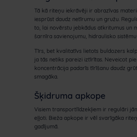
Tā kā riteņu iekrāvēji ir abrazīvas mater
iesprūst daudz netīrumu un gružu. Regul
to, lai novērstu jebkādus atkritumus un m
šarnīra savienojumu, hidraulisko sistēmu 
Tīrs, bet kvalitatīvs lietots buldozers k
ja tās netiks pareizi iztīrītas. Neveicot 
koncentrācija padarīs tīrīšanu daudz gr
smagāka.
Šķidruma apkope
Visiem transportlīdzekļiem ir regulāri jām
eļļoti. Bieža apkope ir vēl svarīgāka rit
gadījumā.