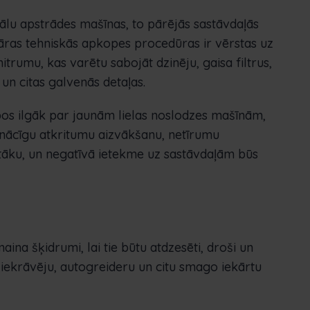
iālu apstrādes mašīnas, to pārējās sastāvdaļās
āras tehniskās apkopes procedūras ir vērstas uz
itrumu, kas varētu sabojāt dzinēju, gaisa filtrus,
un citas galvenās detaļas.
alpos ilgāk par jaunām lielas noslodzes mašīnām,
pienācīgu atkritumu aizvākšanu, netīrumu
ūtāku, un negatīvā ietekme uz sastāvdaļām būs
aina šķidrumi, lai tie būtu atdzesēti, droši un
eņiekrāvēju, autogreideru un citu smago iekārtu