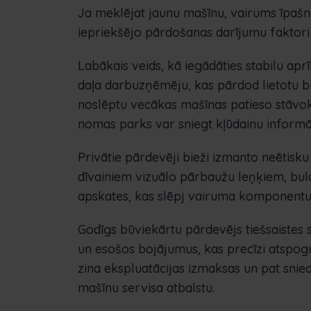
Ja meklējat jaunu mašīnu, vairums īpašn
iepriekšējo pārdošanas darījumu faktori
Labākais veids, kā iegādāties stabilu aprīk
daļa darbuzņēmēju, kas pārdod lietotu bul
noslēptu vecākas mašīnas patieso stāvokl
nomas parks var sniegt kļūdainu informā
Privātie pārdevēji bieži izmanto neētisk
dīvainiem vizuālo pārbaužu leņķiem, bul
apskates, kas slēpj vairuma komponentu 
Godīgs būviekārtu pārdevējs tiešsaistes 
un esošos bojājumus, kas precīzi atspog
zina ekspluatācijas izmaksas un pat snie
mašīnu servisa atbalstu.