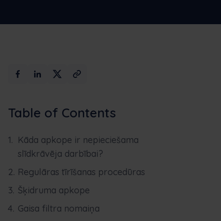
Maksimālais
Rezervēt
mākslīgais
demo
intelekts
versiju
Table of Contents
Kāda apkope ir nepieciešama
slīdkrāvēja darbībai?
Regulāras tīrīšanas procedūras
Šķidruma apkope
Gaisa filtra nomaiņa