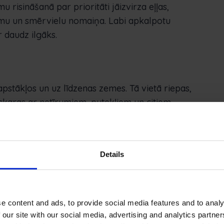
 risināšanā par prioritāti jāizvirza eļļas,
umu un smērvielu nomaiņa. Labi apkalpotu
r daudz ilgāks.
 apstākļos un uz līdzenas zemes. Tā vietā riepas,
skaras ar netīrumiem, putekļiem un citiem
ie faktori vēl vairāk ietekmē apakšējās daļas
ļūšanas vietu skaitu.
enonāk dzinējā un mašīnas elektriskajos
Details
ē transportlīdzeklī caur dzinēju plūst tīrs
gšanu.
e content and ads, to provide social media features and to analy
 our site with our social media, advertising and analytics partn