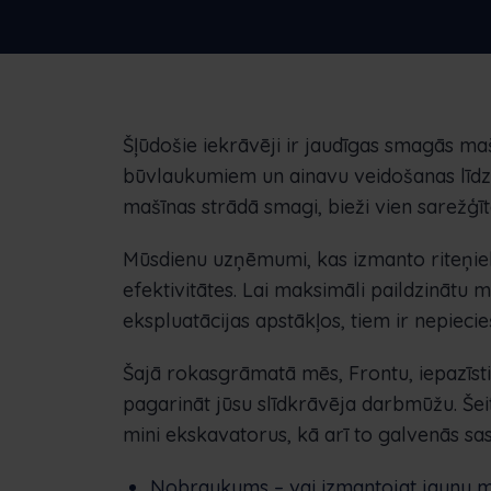
uzņēmumiem
digitālu risinājumu
Šļūdošie iekrāvēji ir jaudīgas smagās ma
būvlaukumiem un ainavu veidošanas līdz 
mašīnas strādā smagi, bieži vien sarežģīt
Mūsdienu uzņēmumi, kas izmanto riteņiekr
efektivitātes. Lai maksimāli paildzinātu
ekspluatācijas apstākļos, tiem ir nepie
Šajā rokasgrāmatā mēs, Frontu, iepazīst
pagarināt jūsu slīdkrāvēja darbmūžu. Šei
mini ekskavatorus, kā arī to galvenās sa
Nobraukums – vai izmantojat jaunu ma