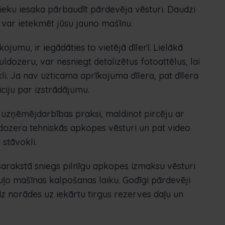
ieku iesaka pārbaudīt pārdevēja vēsturi. Daudzi
 var ietekmēt jūsu jauno mašīnu.
ojumu, ir iegādāties to vietējā dīlerī. Lielākā
dozeru, var nesniegt detalizētus fotoattēlus, lai
i. Ja nav uzticama aprīkojuma dīlera, pat dīlera
ciju par izstrādājumu.
u uzņēmējdarbības praksi, maldinot pircēju ar
dozera tehniskās apkopes vēsturi un pat video
stāvokli.
sarakstā sniegs pilnīgu apkopes izmaksu vēsturi
uļo mašīnas kalpošanas laiku. Godīgi pārdevēji
dz norādes uz iekārtu tirgus rezerves daļu un