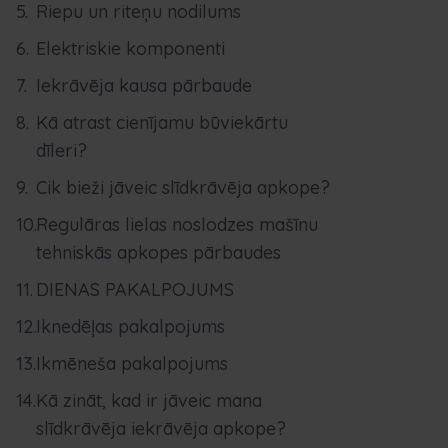
Riepu un riteņu nodilums
Elektriskie komponenti
Iekrāvēja kausa pārbaude
Kā atrast cienījamu būviekārtu
dīleri?
Cik bieži jāveic slīdkrāvēja apkope?
Regulāras lielas noslodzes mašīnu
tehniskās apkopes pārbaudes
DIENAS PAKALPOJUMS
Iknedēļas pakalpojums
Ikmēneša pakalpojums
Kā zināt, kad ir jāveic mana
slīdkrāvēja iekrāvēja apkope?