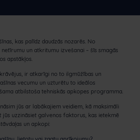
un optimizēt krājumus un daudz ko citu.
Nederlands
Norsk bokmål
српски
Slovenščina
Svenska
Türkçe
šīnas, kas palīdz daudzās nozarēs. No
netīrumu un atkritumu izvešanai – šīs smagās
os apstākļos.
āvējus, ir atkarīgi no to ilgmūžības un
 mašīnas vecumu un uzturētu to ideālos
ciešama atbilstoša tehniskās apkopes programma.
ināsim jūs ar labākajiem veidiem, kā maksimāli
t jūs uzzināsiet galvenos faktorus, kas ietekmē
stāvdaļas un apkopi:
šīnu, lietotu vai zagtu aprīkojumu?