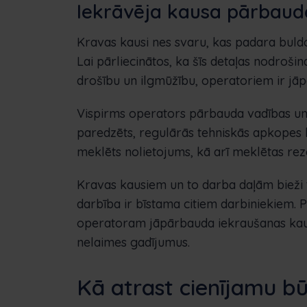
Iekrāvēja kausa pārbaud
Kravas kausi nes svaru, kas padara buldo
Lai pārliecinātos, ka šīs detaļas nodroši
drošību un ilgmūžību, operatoriem ir jāp
Vispirms operators pārbauda vadības un d
paredzēts, regulārās tehniskās apkopes la
meklēts nolietojums, kā arī meklētas rez
Kravas kausiem un to darba daļām bieži t
darbība ir bīstama citiem darbiniekiem
operatoram jāpārbauda iekraušanas kauss,
nelaimes gadījumus.
Kā atrast cienījamu bū