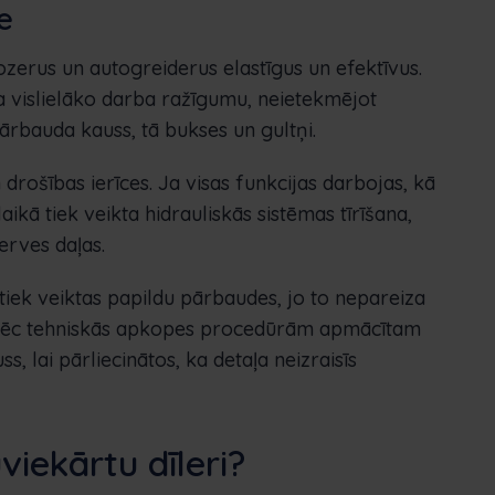
e
zerus un autogreiderus elastīgus un efektīvus.
na vislielāko darba ražīgumu, neietekmējot
ārbauda kauss, tā bukses un gultņi.
rošības ierīces. Ja visas funkcijas darbojas, kā
ikā tiek veikta hidrauliskās sistēmas tīrīšana,
erves daļas.
iek veiktas papildu pārbaudes, jo to nepareiza
. Pēc tehniskās apkopes procedūrām apmācītam
 lai pārliecinātos, ka detaļa neizraisīs
viekārtu dīleri?