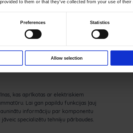
 provided to them or that they’ve collected from your use of their
nelīdzenu zemi un netīrumiem, riteņi un mašīnas
kļu un asu akmeņu. Šie iebrucēji bojā riepas, un,
Preferences
Statistics
dzekļa virsbūvi.
 pamatprincipi
ir svarīgi, lai riepas un riteņu
odrošina gan šo mašīnu drošību, gan efektivitāti.
pārbaudes un citas pārbaudes, šie komponenti
Allow selection
s apstākļos.
nas, kas aprīkotas ar elektriskiem
atūru. Lai gan papildu funkcijas ļauj
atjauninātu informāciju par komponentu
 jāveic specializētu tehniķu pārbaudes.