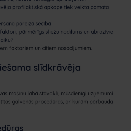
āvēja profilaktiskā apkope tiek veikta pamata
ēršana pareizā secībā
 faktori, pārmērīgs sliežu nodilums un abrazīvie
laiku?
ar šiem faktoriem un citiem nosacījumiem.
iešama slīdkrāvēja
avas mašīnu labā stāvoklī, mūsdienīgi uzņēmumi
stītas galvenās procedūras, ar kurām pārbauda
edūras