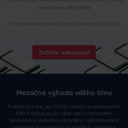
kliknutím na odkaz nižšie
3. Po podpísaní zmluvy s Frontu získajte 2 000 EUR
Začnite odkazovať
Mesačná výhoda vášho tímu
Pridajte sa k viac ako 10 000 vedúcim predstaviteľom
FSM. Prihláste sa na odber nášho mesačného
spravodajcu vedeného odborníkmi. Vyhľadávame a
informujeme o prípadových štúdiách, úspešných