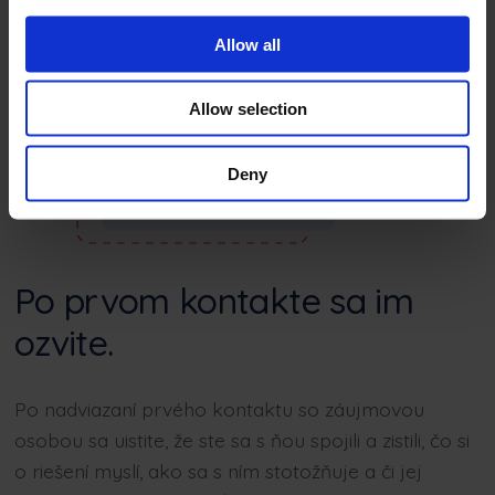
Allow all
Allow selection
Deny
Po prvom kontakte sa im
ozvite.
Po nadviazaní prvého kontaktu so záujmovou
osobou sa uistite, že ste sa s ňou spojili a zistili, čo si
o riešení myslí, ako sa s ním stotožňuje a či jej