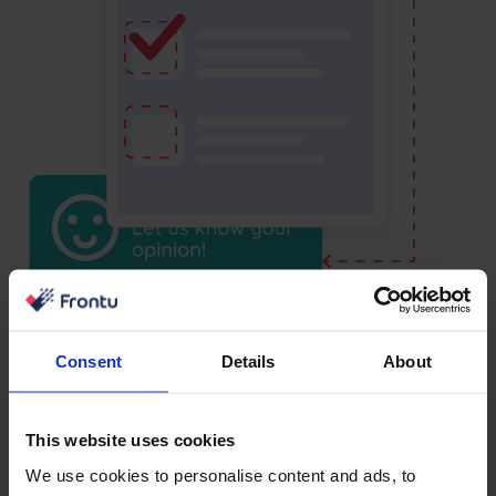
Consent
Details
About
Venujte nejaký čas
vysvetľovaniu, prečo je
This website uses cookies
Frontu správna cesta
We use cookies to personalise content and ads, to