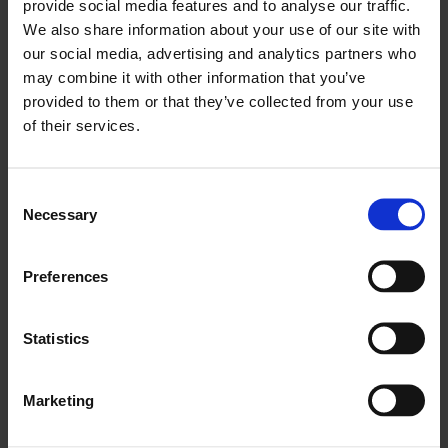
provide social media features and to analyse our traffic.
Rozprávať niekomu o produkte alebo službe je
We also share information about your use of our site with
our social media, advertising and analytics partners who
niečo iné, ako mu vysvetľovať dôvody, prečo by sa
may combine it with other information that you’ve
oň mal zaujímať. Povedzte osobe, ktorú
provided to them or that they’ve collected from your use
odporúčate, ako vám Frontu pomohla, opíšte
of their services.
funkcie, ktoré sa vám najviac páčia, a poskytnite jej
ucelenú predstavu o tom, čo pre ňu môže
platforma urobiť.
Consent
Necessary
Selection
Preferences
Statistics
Marketing