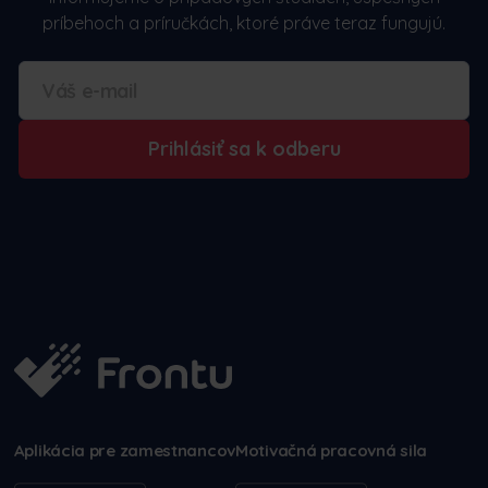
príbehoch a príručkách, ktoré práve teraz fungujú.
Prihlásiť sa k odberu
Aplikácia pre zamestnancov
Motivačná pracovná sila