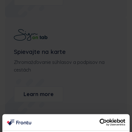
Spievajte na karte
Zhromažďovanie súhlasov a podpisov na
cestách
Learn more