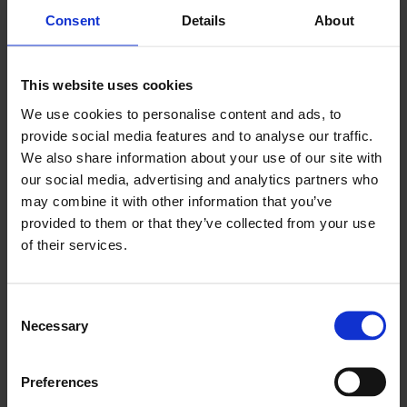
Consent
Details
About
Urobte
Vizuálny tvorca pracovných postupov pre
This website uses cookies
vlastné akcie Frontu
We use cookies to personalise content and ads, to
provide social media features and to analyse our traffic.
We also share information about your use of our site with
Learn more
our social media, advertising and analytics partners who
may combine it with other information that you’ve
provided to them or that they’ve collected from your use
of their services.
Consent
Necessary
Selection
Kalendár Google
Pridávanie úloh v teréne a termínov do
Preferences
kalendárov