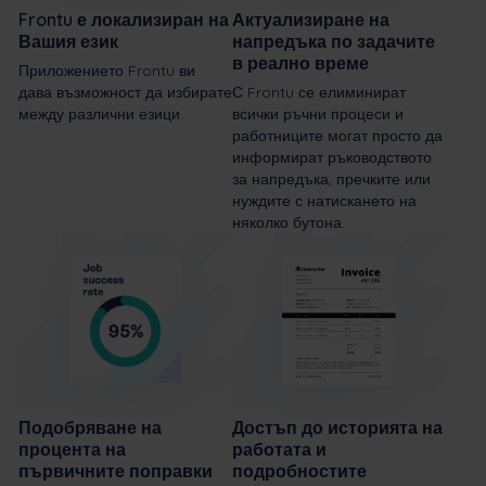
Frontu е локализиран на
Актуализиране на
Вашия език
напредъка по задачите
в реално време
Приложението Frontu ви
дава възможност да избирате
С Frontu се елиминират
между различни езици.
всички ръчни процеси и
работниците могат просто да
информират ръководството
за напредъка, пречките или
нуждите с натискането на
няколко бутона.
Подобряване на
Достъп до историята на
процента на
работата и
първичните поправки
подробностите