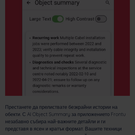
Престанете да прелиствате безкрайни истории на
обекти. С AI Object Summary за приложението Frontu
незабавно събира най-важните детайли и ги
представя в ясен и кратък формат. Вашите техници