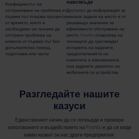
навсякъде
Коефициентът на
отстраняване на проблема от
Достъпът до информация за
първия път показва процента
минали задачи на място е от
от времето, което е
решаващо значение за
необходимо на техника да
ефективното обслужване на
отстрани проблема на
място. Frontu позволява на
клиента от първия път без
техниците да преглеждат
допълнителна помощ,
историята на задачите,
подготовка или части.
предпочитанията на
клиентите и изискванията
към задачите директно на
мобилните си устройства.
Разгледайте нашите
казуси
Единственият начин да се потвърди и провери
използването и въздействието на Frontu е да се види
какво казват за нас други предприятия.