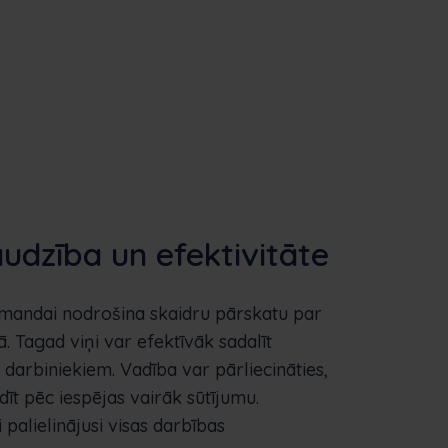
audzība un efektivitāte
omandai nodrošina skaidru pārskatu par
ā. Tagad viņi var efektīvāk sadalīt
 darbiniekiem. Vadība var pārliecināties,
ldīt pēc iespējas vairāk sūtījumu.
i palielinājusi visas darbības