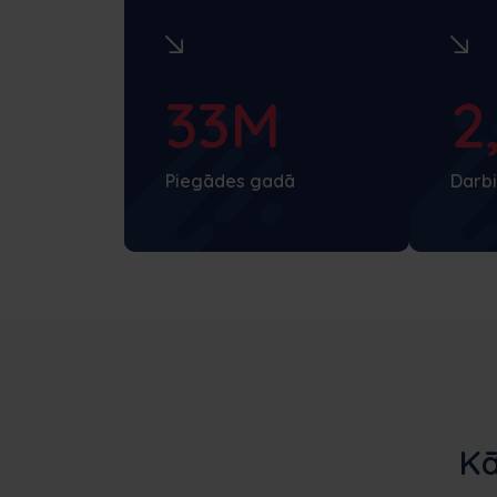
33M
2
Piegādes gadā
Darbi
Kā