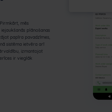
. Pirmkārt, mēs
 iejaukšanās plānošanas
tājot papīra pavadzīmes,
nā sistēma ietvēra arī
ārvaldību, izmantojot
rīces ir vieglāk