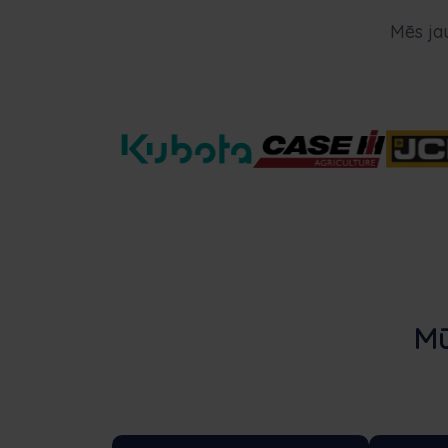
Mēs ja
Mū