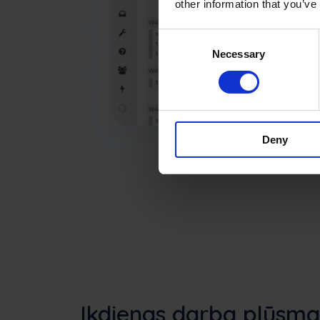
other information that you’ve
Consent
Necessary
Selection
Deny
Ikdienas darba plūsma