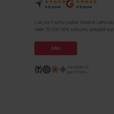
uzņēmumiem
digitālu risinājumu
Lūk, kā Frontu palīdz tūkstoš Lietuva
veikt 33 000 000 sūtījumu piegādi kat
Sākt
Jautājiet AI
par Frontu