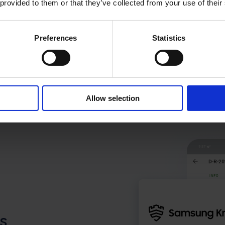
paļaušanās uz papīra pav
 provided to them or that they’ve collected from your use of their
piedāvāja arī papildu m
abonēšanas pakalpojumus, 
Preferences
Statistics
sistēmas nebija iespējams
laikā, un resursu sadale b
Allow selection
s