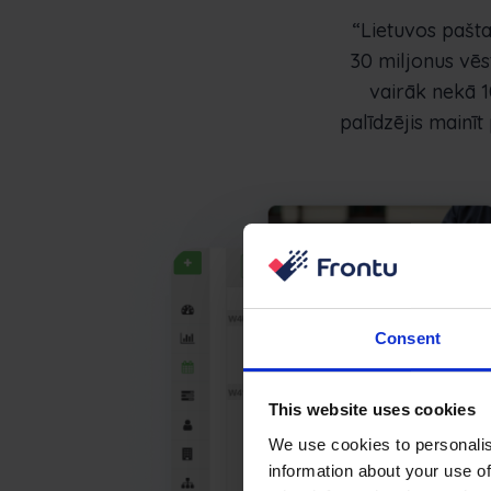
“Lietuvos pašta
30 miljonus vēst
vairāk nekā 1
palīdzējis mainīt
Consent
This website uses cookies
We use cookies to personalis
information about your use of