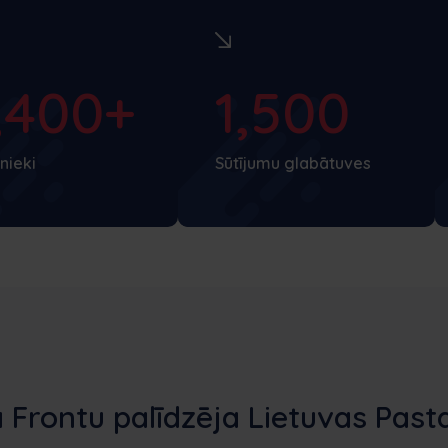
,400+
1,500
nieki
Sūtījumu glabātuves
 Frontu palīdzēja Lietuvas Pas