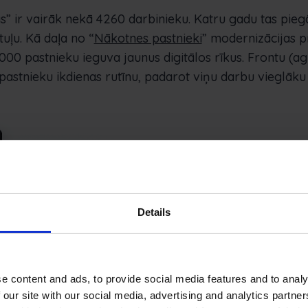
s” ir vairāk nekā 4260 darbinieku. Katru gadu tas pie
uļu. Kā daļa no “
Nākotnes pastnieki
” modernizācijas p
000 pastnieku ieguva jaunus digitālos rīkus. Frontu (ag
 pastnieku ikdienas rutīnu, padarot viņu darbu vieglāk
Produktivitāt
Details
kļūdu samazi
Lietuvas pasta galvenie iz
e content and ads, to provide social media features and to analy
Pasta piegāde ir process,
 our site with our social media, advertising and analytics partn