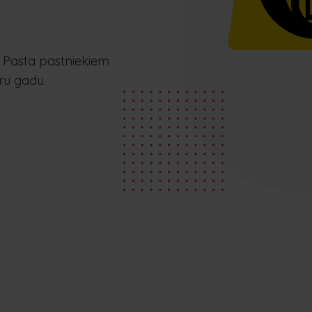
un optimizēt krājumus un daudz ko citu.
Nederlands
Norsk bokmål
српски
Slovenščina
Svenska
Türkçe
s Pasta pastniekiem
ru gadu.