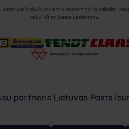
u esam palīdzējuši saviem klientiem no
16 valstīm
veikt
nekā
40 miljonus uzdevumu
.
su partneris Lietuvas Pasts īs