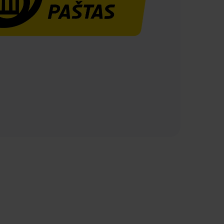
Maksimālais
Rezervēt
mākslīgais
demo
intelekts
versiju