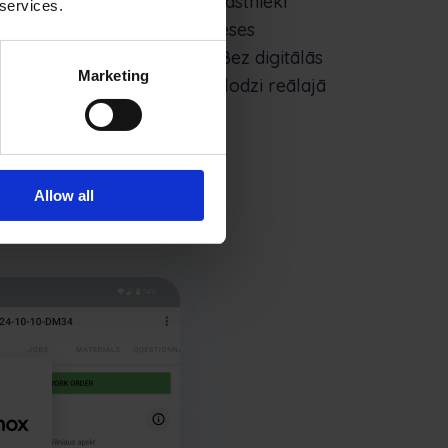
adzīmēm bija neefektīva. Pastnieki
 services.
aksājumu iekasēšanas un preses
kurus bija grūti izsekot. Bez digitālās
Marketing
 uzraudzīt ikdienas darba slodzi reālajā
ija neefektīva.
Allow all