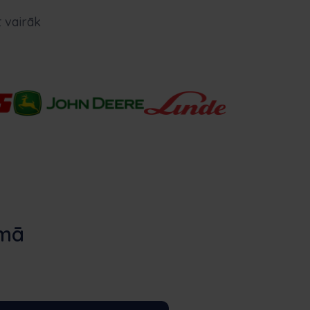
 vairāk
umā