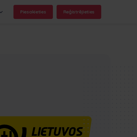
Piesakieties
Reģistrējieties
aukums:
.frontu.com
Max AI ir šeit
Max AI palīdz jūsu komandai
rīkoties ātrāk un būt zinošai,
sākot no neskaidru uzdevumu
pārfrāzēšanas līdz atbildēm uz
jautājumiem "kāpēc tas
aizkavējās?".