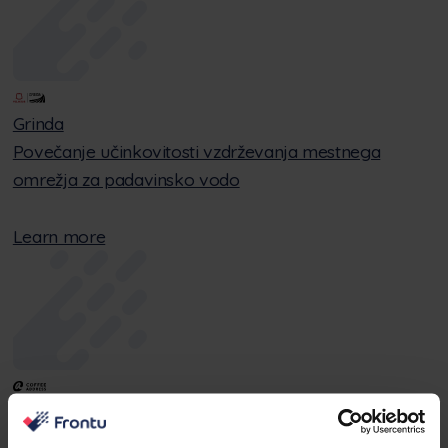
Grinda
Povečanje učinkovitosti vzdrževanja mestnega
omrežja za padavinsko vodo
Learn more
Naslov za kavo
Optimizacija storitev za 12.000 prodajnih avtomatov