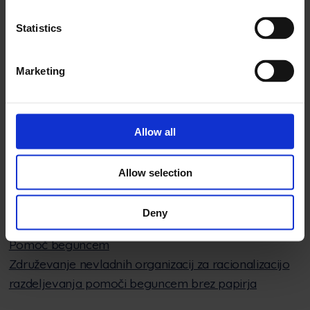
Statistics
Alwark
10-kratno skrajšanje časa obdelave dokumentov in
Marketing
administracije
Learn more
Allow all
Allow selection
Deny
Pomoč beguncem
Združevanje nevladnih organizacij za racionalizacijo
razdeljevanja pomoči beguncem brez papirja