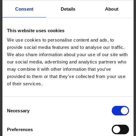
Consent
Details
About
Learn more
This website uses cookies
We use cookies to personalise content and ads, to
provide social media features and to analyse our traffic.
We also share information about your use of our site with
our social media, advertising and analytics partners who
Vilniaus vandenys
may combine it with other information that you’ve
Digitalizacija upravljanja vodomerov za več kot
provided to them or that they’ve collected from your use
of their services.
276.000 strank
Learn more
Consent
Necessary
Selection
Preferences