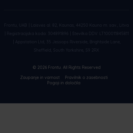
Frontu, UAB
|
Laisvės al. 82, Kaunas, 44250 Kauno m. sav., Litva
|
Registracijska koda: 304891896
|
Številka DDV: LT100011845811
|
Appstation Ltd, 35 Jessops Riverside, Brightside Lane,
Sheffield, South Yorkshire, S9 2RX
© 2026 Frontu. All Rights Reserved
Zaupanje in varnost
Pravilnik o zasebnosti
Pogoji in določila