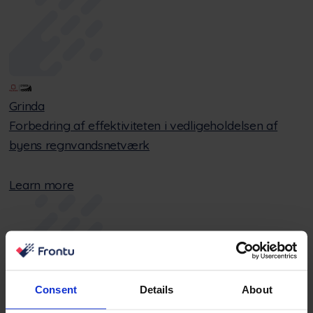
Grinda
Forbedring af effektiviteten i vedligeholdelsen af
byens regnvandsnetværk
Learn more
Consent
Details
About
Alwark