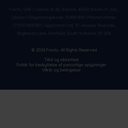
Frontu, UAB
|
Laisvės al. 82, Kaunas, 44250 Kauno m. sav.,
Litauen
|
Registreringskode: 304891896
|
Momsnummer:
LT100011845811
|
Appstation Ltd, 35 Jessops Riverside,
Brightside Lane, Sheffield, South Yorkshire, S9 2RX
© 2026 Frontu. All Rights Reserved
Tillid og sikkerhed
Politik for beskyttelse af personlige oplysninger
Vilkår og betingelser