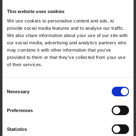
Reducerer dokumentbehandling og administrationstid
This website uses cookies
med 10 gange
We use cookies to personalise content and ads, to
provide social media features and to analyse our traffic.
Learn more
We also share information about your use of our site with
our social media, advertising and analytics partners who
may combine it with other information that you’ve
provided to them or that they’ve collected from your use
of their services.
Kaffe-adresse
Consent
Necessary
Selection
Optimering af service for 12.000 automater
Learn more
Preferences
Statistics