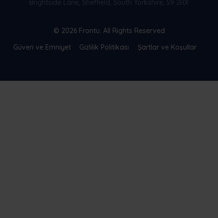
Brightside Lane, Sheffield, South Yorkshire, S9 2RX
© 2026 Frontu. All Rights Reserved
Güven ve Emniyet
Gizlilik Politikası
Şartlar ve Koşullar