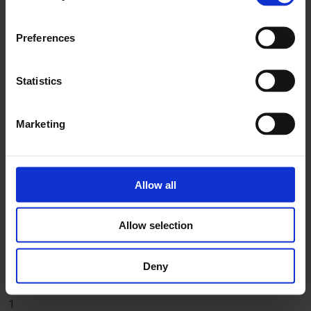
Preferences
Kahve Adresi
Toplam 12.000 otomat için hizmet optimizasyonu
Statistics
Learn more
Marketing
Allow all
Litvanya Postası
Allow selection
Posta dağıtımının 4.260 çalışan için modernleştirilmesi
Deny
Learn more
1