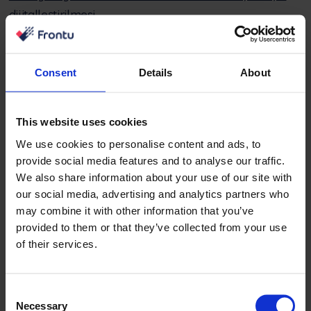
dijitalleştirilmesi
Learn more
Consent
Details
About
This website uses cookies
We use cookies to personalise content and ads, to
provide social media features and to analyse our traffic.
Alwark
We also share information about your use of our site with
Belge işleme ve yönetim süresinin 10 kat azaltılması
our social media, advertising and analytics partners who
may combine it with other information that you’ve
provided to them or that they’ve collected from your use
Learn more
of their services.
Consent
Necessary
Selection