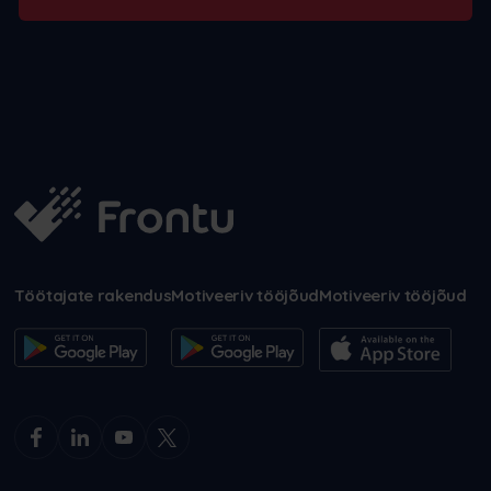
Töötajate rakendus
Motiveeriv tööjõud
Motiveeriv tööjõud