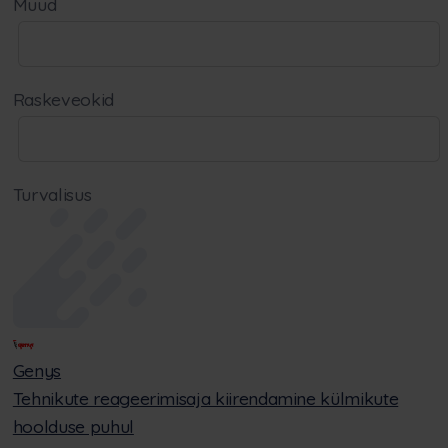
Muud
Raskeveokid
Turvalisus
Genys
Tehnikute reageerimisaja kiirendamine külmikute
hoolduse puhul