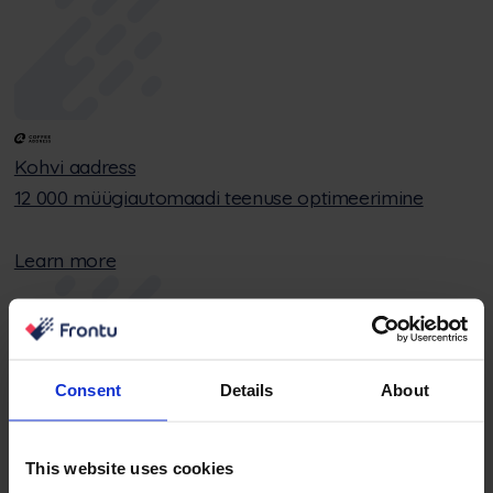
Kohvi aadress
12 000 müügiautomaadi teenuse optimeerimine
Learn more
Consent
Details
About
Grinda
This website uses cookies
Linna sademevee võrgustiku hoolduse tõhususe