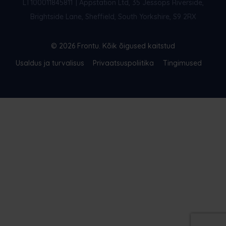
LT100011845811
|
Appstation Ltd, 35 Jessops Riverside,
Brightside Lane, Sheffield, South Yorkshire, S9 2RX
© 2026 Frontu. Kõik õigused kaitstud
Usaldus ja turvalisus
Privaatsuspoliitika
Tingimused