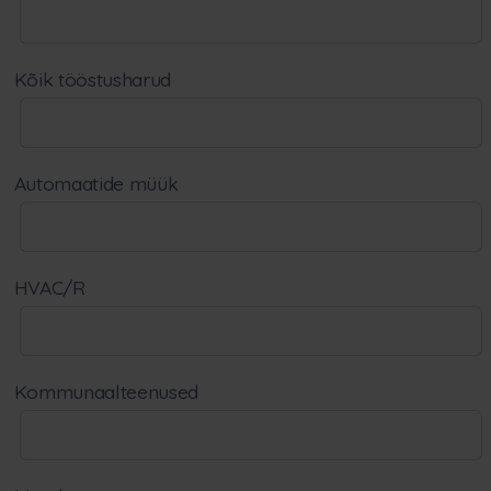
Kõik tööstusharud
Automaatide müük
HVAC/R
Kommunaalteenused