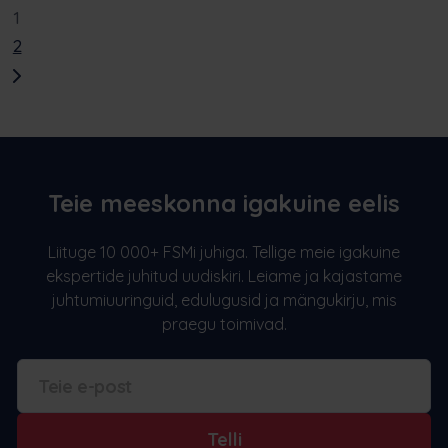
1
2
Teie meeskonna igakuine eelis
Liituge 10 000+ FSMi juhiga. Tellige meie igakuine
ekspertide juhitud uudiskiri. Leiame ja kajastame
juhtumiuuringuid, edulugusid ja mängukirju, mis
praegu toimivad.
Telli