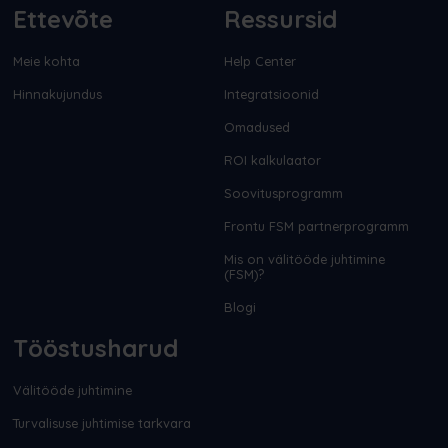
Ettevõte
Ressursid
Meie kohta
Help Center
Hinnakujundus
Integratsioonid
Omadused
ROI kalkulaator
Soovitusprogramm
Frontu FSM partnerprogramm
Mis on välitööde juhtimine
(FSM)?
Blogi
Tööstusharud
Välitööde juhtimine
Turvalisuse juhtimise tarkvara