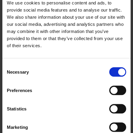
We use cookies to personalise content and ads, to
suurendamine
provide social media features and to analyse our traffic.
We also share information about your use of our site with
Learn more
our social media, advertising and analytics partners who
may combine it with other information that you’ve
provided to them or that they’ve collected from your use
of their services.
Consent
Necessary
Selection
Leedu Post
Posti kättetoimetamise moderniseerimine 4260
Preferences
töötajale
Learn more
Statistics
Marketing