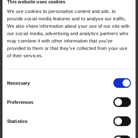
This website uses cookies
We use cookies to personalise content and ads, to
provide social media features and to analyse our traffic.
We also share information about your use of our site with
Aufgabenerstellung mit Liebe
our social media, advertising and analytics partners who
zum Detail
may combine it with other information that you’ve
provided to them or that they’ve collected from your use
of their services.
Die Erstellung von Aufgaben stellt für FSM-
Lösungen oft eine Einschränkung dar, da Sie nur
Consent
grundlegende Informationen einfügen können, die
Necessary
Selection
nicht den Komplexitätsgrad einer Aufgabe
widerspiegeln.
Preferences
Mit den benutzerdefinierten Feldern von Frontu
können Sie eine Aufgabenvorlage erstellen, die der
Realität entspricht.
Statistics