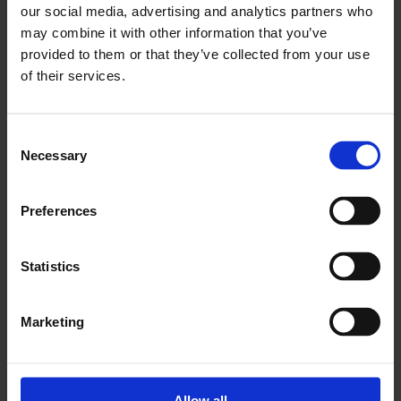
Creazione di attività con
our social media, advertising and analytics partners who
may combine it with other information that you’ve
attenzione ai dettagli
provided to them or that they’ve collected from your use
of their services.
La creazione di attività è spesso un limite per le
soluzioni FSM, in quanto è possibile inserire solo
Consent
informazioni di base che non rispecchiano il livello di
Necessary
Selection
complessità di un’attività.
Con i campi personalizzati di Frontu puoi costruire
Preferences
un modello di attività che rispecchi la realtà.
Statistics
Marketing
Allow all