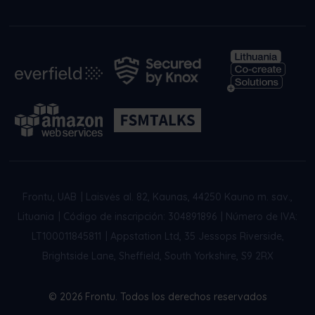
Frontu, UAB
|
Laisvės al. 82, Kaunas, 44250 Kauno m. sav.,
Lituania
|
Código de inscripción: 304891896
|
Número de IVA:
LT100011845811
|
Appstation Ltd, 35 Jessops Riverside,
Brightside Lane, Sheffield, South Yorkshire, S9 2RX
© 2026 Frontu. Todos los derechos reservados