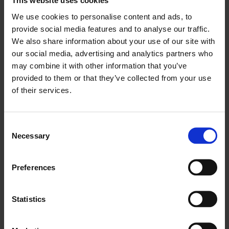
This website uses cookies
We use cookies to personalise content and ads, to
provide social media features and to analyse our traffic.
We also share information about your use of our site with
Seguimiento de sus
our social media, advertising and analytics partners who
may combine it with other information that you’ve
automatizaciones
provided to them or that they’ve collected from your use
of their services.
El seguimiento del historial de sus automatizaciones
le permite ajustar los flujos de trabajo que ya no
Consent
producen los resultados deseados. La resolución de
Necessary
Selection
problemas es fácil y sencilla.
Preferences
Statistics