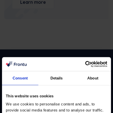
Learn more
Il vantaggio mensile del vostro
team
Consent
Details
About
Unitevi agli oltre 10.000 leader FSM. Abbonatevi alla
nostra newsletter mensile guidata da esperti.
This website uses cookies
Troviamo e riportiamo casi di studio, storie di
successo e playbook che stanno funzionando in
We use cookies to personalise content and ads, to
questo momento.
provide social media features and to analyse our traffic.