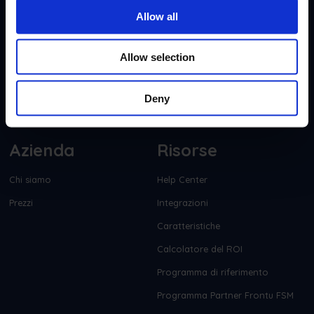
Forza lavoro della motricità
Allow all
Allow selection
Deny
Azienda
Risorse
Chi siamo
Help Center
Prezzi
Integrazioni
Caratteristiche
Calcolatore del ROI
Programma di riferimento
Programma Partner Frontu FSM