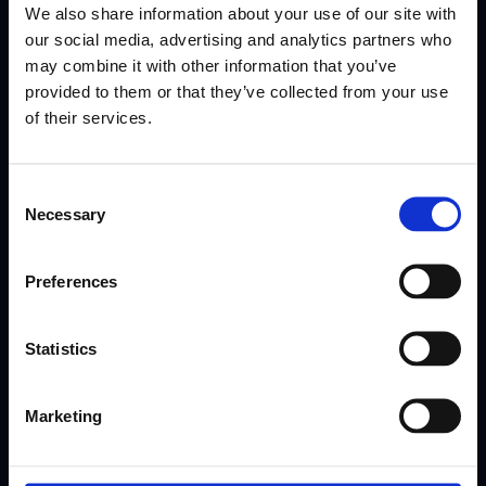
We also share information about your use of our site with
our social media, advertising and analytics partners who
may combine it with other information that you’ve
provided to them or that they’ve collected from your use
Iscriviti
of their services.
Consent
Necessary
Selection
Preferences
Statistics
App per i dipendenti
Forza lavoro della motricità
Marketing