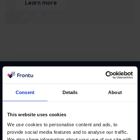
Learn more
La ventaja mensual de su equipo
Consent
Details
About
Únase a más de 10.000 líderes de FSM. Suscríbase a
nuestro boletín mensual dirigido por expertos.
Buscamos e informamos sobre casos prácticos,
This website uses cookies
historias de éxito y guías que están funcionando
We use cookies to personalise content and ads, to
ahora mismo.
provide social media features and to analyse our traffic.
We also share information about your use of our site with