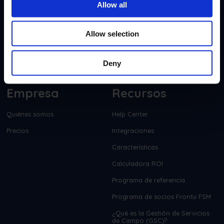
Allow all
Allow selection
Deny
Empresa
Recursos
Quiénes somos
Help Center
Precios
Integraciones
Características
Calculadora ROI
Programa de referencia
Programa de socios Frontu FSM
¿Qué es la Gestión de Servicios
de Campo (GSC)?