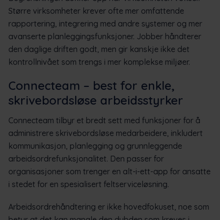
Større virksomheter krever ofte mer omfattende
rapportering, integrering med andre systemer og mer
avanserte planleggingsfunksjoner. Jobber håndterer
den daglige driften godt, men gir kanskje ikke det
kontrollnivået som trengs i mer komplekse miljøer.
Connecteam – best for enkle,
skrivebordsløse arbeidsstyrker
Connecteam tilbyr et bredt sett med funksjoner for å
administrere skrivebordsløse medarbeidere, inkludert
kommunikasjon, planlegging og grunnleggende
arbeidsordrefunksjonalitet. Den passer for
organisasjoner som trenger en alt-i-ett-app for ansatte
i stedet for en spesialisert feltserviceløsning.
Arbeidsordrehåndtering er ikke hovedfokuset, noe som
betyr at det kan mangle den dybden som kreves i