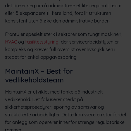
det dreier seg om å administrere et lite regionalt team
eller å ekspandere til flere land, forblir strukturen
konsistent uten å øke den administrative byrden.
Frontu er spesielt sterk i sektorer som tungt maskineri,
HVAC
og
fasilitetsstyring
, der servicearbeidsflyten er
kompleks og krever full oversikt over livssyklusen i
stedet for enkel oppgavesporing.
MaintainX – Best for
vedlikeholdsteam
MaintainX er utviklet med tanke på industrielt
vedlikehold. Det fokuserer sterkt på
sikkerhetsprosedyrer, sporing av samsvar og
strukturerte arbeidsflyter. Dette kan være en stor fordel
for anlegg som opererer innenfor strenge regulatoriske
rammer.