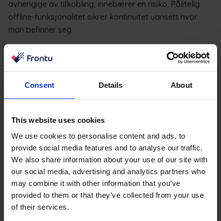
avhengige av tilkobling, innebærer en risiko. Pålitelig
offline-funksjonalitet sikrer kontinuitet uansett hvor
man befinner seg.
Kundekommunikasjon har blitt en konkurransefaktor.
En innebygd portal eller automatiserte oppdateringer
holder kundene informert uten å påføre teamet mer
Consent
Details
About
manuelt arbeid. Åpenhet reduserer antall innkommende
spørsmål og øker tilliten.
This website uses cookies
Lagerbeholdning og sporing av deler har direkte
We use cookies to personalise content and ads, to
innvirkning på effektiviteten. Når teknikerne har
provide social media features and to analyse our traffic.
oversikt over tilgjengelige deler og hvor de befinner
We also share information about your use of our site with
seg, øker sannsynligheten for at jobben blir fullført ved
our social media, advertising and analytics partners who
første besøk. Dette reduserer reisekostnadene og
may combine it with other information that you’ve
forbedrer den generelle produktiviteten.
provided to them or that they’ve collected from your use
of their services.
Slik velger du riktig løsning for