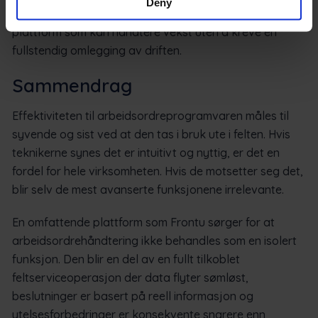
Deny
hvis det mangler struktur. Det er avgjørende å velge en
plattform som kan håndtere vekst uten å kreve en
fullstendig omlegging av driften.
Sammendrag
Effektiviteten til arbeidsordreprogramvaren måles til
syvende og sist ved at den tas i bruk ute i felten. Hvis
teknikerne synes det er intuitivt og nyttig, er det en
fordel for hele virksomheten. Hvis de motsetter seg det,
blir selv de mest avanserte funksjonene irrelevante.
En omfattende plattform som Frontu sørger for at
arbeidsordrehåndtering ikke behandles som en isolert
funksjon. Den blir en del av en fullt tilkoblet
feltserviceoperasjon der data flyter sømløst,
beslutninger er basert på reell informasjon og
ytelsesforbedringer er konsekvente snarere enn