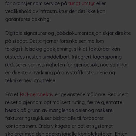
for bransjer som service på
tungt utstyr
eller
vedlikehold av infrastruktur der det ikke kan
garanteres dekning.
Digitale signaturer og jobbdokumentasjon skjer direkte
på stedet. Dette fjerner forsinkelsen mellom
ferdigstillelse og godkjenning, slik at fakturaer kan
utstedes nesten umiddelbart. Integrert lagersporing
reduserer sannsynligheten for gjenbesøk, noe som har
en direkte innvirkning på drivstoffkostnadene og
teknikernes utnyttelse.
Fra et
ROI-perspektiv
er gevinstene målbare. Redusert
reisetid gjennom optimalisert ruting, færre gjentatte
besøk på grunn av manglende deler og raskere
faktureringssykluser bidrar alle til forbedret
kontantstrøm. Enda viktigere er det at systemet
skalerer med den operasjonelle kompleksiteten. Enten