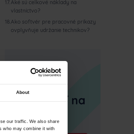
Aké sú celkové náklady na
vlastníctvo?
Ako softvér pre pracovné príkazy
ovplyvňuje udržanie technikov?
Správa
ťažkých
About
zariadení na
cestách
se our traffic. We also share
ers who may combine it with