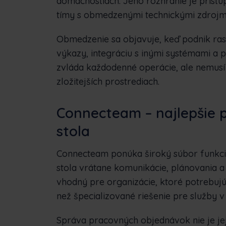
domácnostiach. Jeho rozhranie je prístup
tímy s obmedzenými technickými zdrojm
Obmedzenie sa objavuje, keď podnik rast
výkazy, integráciu s inými systémami a 
zvláda každodenné operácie, ale nemusí
zložitejších prostrediach.
Connecteam – najlepšie p
stola
Connecteam ponúka široký súbor funkc
stola vrátane komunikácie, plánovania a
vhodný pre organizácie, ktoré potrebuj
než špecializované riešenie pre služby v
Správa pracovných objednávok nie je j