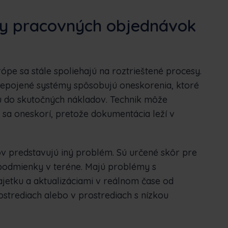
my pracovných objednávok
pe sa stále spoliehajú na roztrieštené procesy.
repojené systémy spôsobujú oneskorenia, ktoré
nu do skutočných nákladov. Technik môže
 sa oneskorí, pretože dokumentácia leží v
v predstavujú iný problém. Sú určené skôr pre
podmienky v teréne. Majú problémy s
etku a aktualizáciami v reálnom čase od
ostrediach alebo v prostrediach s nízkou