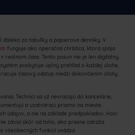
ederlands
Norsk bokmål
српски
lovenščina
Svenska
Türkçe
 ďaleko za tabuľky a papierové denníky. V
ieb
funguje ako operačná chrbtica, ktorá spája
v reálnom čase. Tento posun nie je len digitálny.
systém poskytuje úplný prehľad o každej úlohe,
kracuje časový odstup medzi dokončením úlohy
ania. Technici sa už nevracajú do kancelárie,
kumentujú a uzatvárajú priamo na mieste.
ých údajov, a nie na základe predpokladov. Hoci
enie závisí skôr od toho, ako presne odráža
ľko všeobecných funkcií uvádza