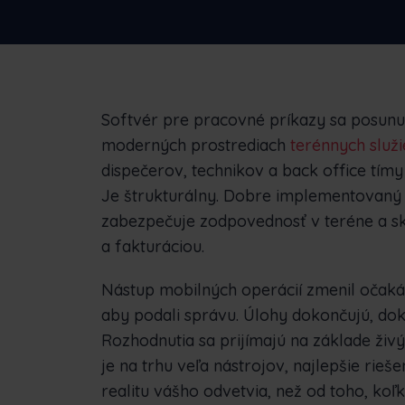
podnikom
N
S
Softvér pre pracovné príkazy sa posunul
moderných prostrediach
terénnych služ
dispečerov, technikov a back office tímy 
Je štrukturálny. Dobre implementovaný 
zabezpečuje zodpovednosť v teréne a s
a fakturáciou.
Nástup mobilných operácií zmenil očakáv
aby podali správu. Úlohy dokončujú, do
Rozhodnutia sa prijímajú na základe živ
je na trhu veľa nástrojov, najlepšie rieš
realitu vášho odvetvia, než od toho, ko