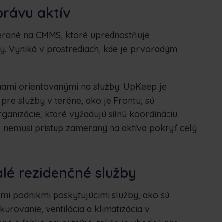
právu aktív
erané na CMMS, ktoré uprednostňuje
y. Vyniká v prostrediach, kde je prvoradým
rmami orientovanými na služby. UpKeep je
pre služby v teréne, ako je Frontu, sú
ganizácie, ktoré vyžadujú silnú koordináciu
u, nemusí prístup zameraný na aktíva pokryť celý
alé rezidenčné služby
mi podnikmi poskytujúcimi služby, ako sú
urovanie, ventilácia a klimatizácia v