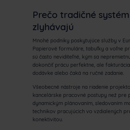
Prečo tradičné systé
zlyhávajú
Mnohé podniky poskytujúce služby v Euró
Papierové formuláre, tabuľky a voľne p
sú často neviditeľné, kým sa nepremiet
dokončiť prácu perfektne, ale fakturácia
dodávke alebo čaká na ručné zadanie.
Všeobecné nástroje na riadenie projekto
kancelárske pracovné postupy než pre 
dynamickým plánovaním, sledovaním maj
technikov pracujúcich vo vzdialených pr
konektivitou.