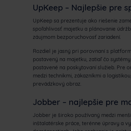
UpKeep – Najlepšie pre s
UpKeep sa prezentuje ako riešenie zam
spoľahlivosť majetku a plánovanie údržb
záujmom bezporuchovosť zariadení.
Rozdiel je jasný pri porovnaní s platfo
postavený na majetku, zatiaľ čo systémy 
postavené na poskytovaní služieb. Pre or
medzi technikmi, zákazníkmi a logistiko
prevádzkový obraz.
Jobber – najlepšie pre m
Jobber je široko používaný medzi menší
inštalatérske práce, terénne úpravy a vyk