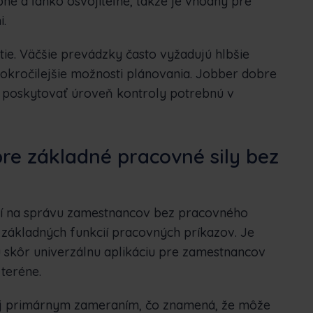
né a ľahko osvojiteľné, takže je vhodný pre
i.
ie. Väčšie prevádzky často vyžadujú hlbšie
pokročilejšie možnosti plánovania. Jobber dobre
 poskytovať úroveň kontroly potrebnú v
re základné pracovné sily bez
ií na správu zamestnancov bez pracovného
 základných funkcií pracovných príkazov. Je
ú skôr univerzálnu aplikáciu pre zamestnancov
 teréne.
ej primárnym zameraním, čo znamená, že môže