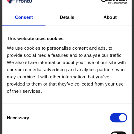
automatici tengono informati i clienti senza aggiungere
lavoro manuale al team. La trasparenza riduce le
Consent
Details
About
domande in entrata e migliora la fiducia.
L’inventario e la tracciabilità dei ricambi influenzano
This website uses cookies
direttamente l’efficienza. Quando i tecnici hanno
We use cookies to personalise content and ads, to
visibilità sui pezzi disponibili e sulla loro ubicazione,
provide social media features and to analyse our traffic.
aumenta la probabilità di completare i lavori alla prima
We also share information about your use of our site with
visita. Questo riduce i costi di viaggio e migliora la
our social media, advertising and analytics partners who
produttività complessiva.
may combine it with other information that you’ve
provided to them or that they’ve collected from your use
Come scegliere la soluzione
of their services.
giusta per le dimensioni
dell’azienda
Consent
Necessary
Selection
Per i team più piccoli, i costi e la semplicità hanno
spesso la priorità. L’obiettivo è sostituire i processi