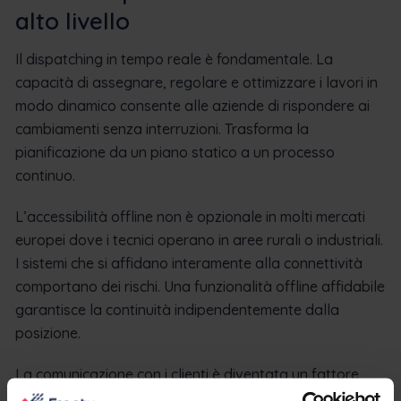
alto livello
Il dispatching in tempo reale è fondamentale. La
capacità di assegnare, regolare e ottimizzare i lavori in
modo dinamico consente alle aziende di rispondere ai
cambiamenti senza interruzioni. Trasforma la
pianificazione da un piano statico a un processo
continuo.
L’accessibilità offline non è opzionale in molti mercati
europei dove i tecnici operano in aree rurali o industriali.
I sistemi che si affidano interamente alla connettività
comportano dei rischi. Una funzionalità offline affidabile
garantisce la continuità indipendentemente dalla
posizione.
La comunicazione con i clienti è diventata un fattore
competitivo. Un portale integrato o aggiornamenti