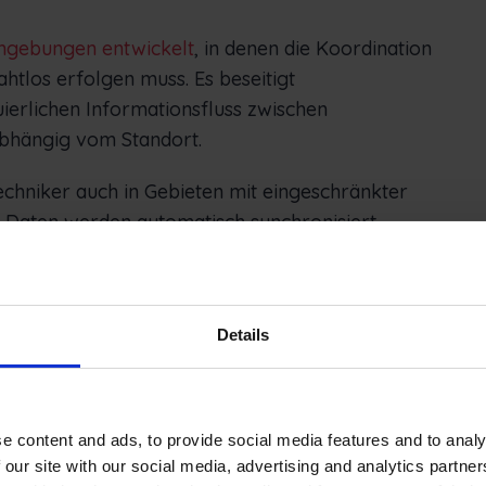
umgebungen entwickelt
, in denen die Koordination
tlos erfolgen muss. Es beseitigt
ierlichen Informationsfluss zwischen
abhängig vom Standort.
Techniker auch in Gebieten mit eingeschränkter
e Daten werden automatisch synchronisiert,
ist. Dies ist besonders wichtig für Branchen wie
e Instandhaltung von Infrastrukturen, in denen
den kann.
Details
umentation erfolgen direkt vor Ort. Dadurch
ragsabschluss und Genehmigung, so dass
en können. Die integrierte Bestandsverfolgung
e content and ads, to provide social media features and to analy
iederholungsbesuchen, was sich direkt auf die
 our site with our social media, advertising and analytics partn