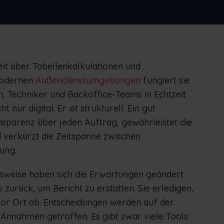
Bestands und vieles mehr
rlands
Norsk bokmål
српски
enščina
Svenska
Türkçe
eit über Tabellenkalkulationen und
 modernen
Außendienstumgebungen
fungiert sie
n, Techniker und Backoffice-Teams in Echtzeit
 nur digital. Er ist strukturell. Ein gut
nsparenz über jeden Auftrag, gewährleistet die
 verkürzt die Zeitspanne zwischen
ung.
weise haben sich die Erwartungen geändert.
 zurück, um Bericht zu erstatten. Sie erledigen,
or Ort ab. Entscheidungen werden auf der
Annahmen getroffen. Es gibt zwar viele Tools