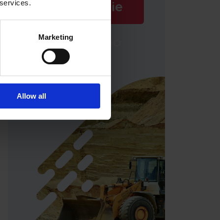
Buchen Sie
 services.
Marketing
eine Demo
Allow all