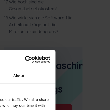
Wie hoch sind die
Gesamtbetriebskosten?
Wie wirkt sich die Software für
Arbeitsaufträge auf die
Mitarbeiterbindung aus?
Schwermaschinenm
für
About
unterwegs
se our traffic. We also share
ers who may combine it with