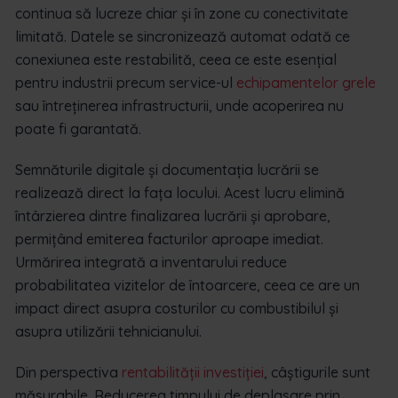
continua să lucreze chiar și în zone cu conectivitate
limitată. Datele se sincronizează automat odată ce
conexiunea este restabilită, ceea ce este esențial
pentru industrii precum service-ul
echipamentelor grele
sau întreținerea infrastructurii, unde acoperirea nu
poate fi garantată.
Semnăturile digitale și documentația lucrării se
realizează direct la fața locului. Acest lucru elimină
întârzierea dintre finalizarea lucrării și aprobare,
permițând emiterea facturilor aproape imediat.
Urmărirea integrată a inventarului reduce
probabilitatea vizitelor de întoarcere, ceea ce are un
impact direct asupra costurilor cu combustibilul și
asupra utilizării tehnicianului.
Din perspectiva
rentabilității investiției
, câștigurile sunt
măsurabile. Reducerea timpului de deplasare prin