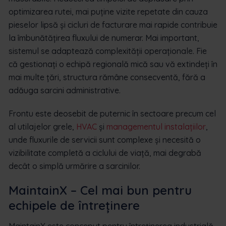
optimizarea rutei, mai puține vizite repetate din cauza
pieselor lipsă și cicluri de facturare mai rapide contribuie
la îmbunătățirea fluxului de numerar. Mai important,
sistemul se adaptează complexității operaționale. Fie
că gestionați o echipă regională mică sau vă extindeți în
mai multe țări, structura rămâne consecventă, fără a
adăuga sarcini administrative.
Frontu este deosebit de puternic în sectoare precum cel
al utilajelor grele,
HVAC
și
managementul instalațiilor
,
unde fluxurile de servicii sunt complexe și necesită o
vizibilitate completă a ciclului de viață, mai degrabă
decât o simplă urmărire a sarcinilor.
MaintainX – Cel mai bun pentru
echipele de întreținere
MaintainX este conceput pentru întreținerea industrială.