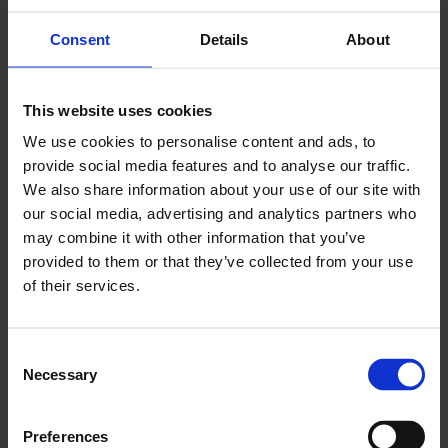
clienții informați fără a adăuga muncă manuală pentru
echipă. Transparența reduce întrebările primite și
Consent
Details
About
îmbunătățește încrederea.
Inventarul și urmărirea pieselor influențează în mod
This website uses cookies
direct eficiența. Atunci când tehnicienii au vizibilitate
We use cookies to personalise content and ads, to
asupra pieselor disponibile și a locației acestora,
provide social media features and to analyse our traffic.
probabilitatea de a finaliza lucrările la prima vizită
We also share information about your use of our site with
crește. Acest lucru reduce costurile de deplasare și
our social media, advertising and analytics partners who
may combine it with other information that you’ve
îmbunătățește productivitatea generală.
provided to them or that they’ve collected from your use
Cum să alegeți soluția potrivită
of their services.
pentru dimensiunea afacerii dvs.
Consent
Pentru echipele mai mici, costurile și simplitatea au
Necessary
Selection
adesea prioritate. Scopul este de a înlocui procesele
manuale fără a introduce o complexitate inutilă. Un
Preferences
sistem ușor care îmbunătățește organizarea și