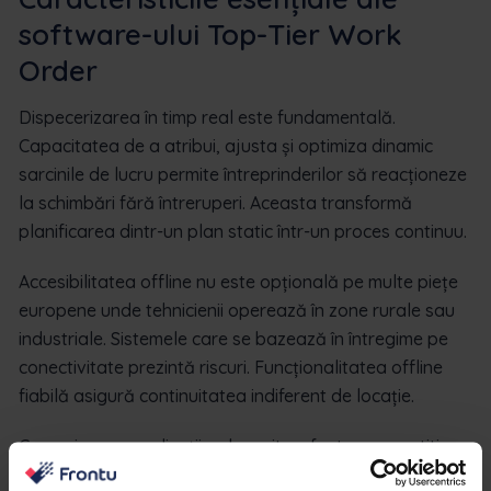
software-ului Top-Tier Work
Order
Dispecerizarea în timp real este fundamentală.
Capacitatea de a atribui, ajusta și optimiza dinamic
sarcinile de lucru permite întreprinderilor să reacționeze
la schimbări fără întreruperi. Aceasta transformă
planificarea dintr-un plan static într-un proces continuu.
Accesibilitatea offline nu este opțională pe multe piețe
europene unde tehnicienii operează în zone rurale sau
industriale. Sistemele care se bazează în întregime pe
conectivitate prezintă riscuri. Funcționalitatea offline
fiabilă asigură continuitatea indiferent de locație.
Comunicarea cu clienții a devenit un factor competitiv.
Un portal încorporat sau actualizările automate mențin