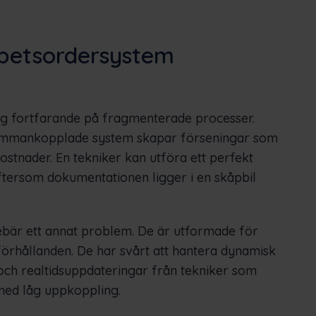
arbetsordersystem
sig fortfarande på fragmenterade processer.
sammankopplade system skapar förseningar som
a kostnader. En tekniker kan utföra ett perfekt
ftersom dokumentationen ligger i en skåpbil
ebär ett annat problem. De är utformade för
förhållanden. De har svårt att hantera dynamisk
och realtidsuppdateringar från tekniker som
 med låg uppkoppling.