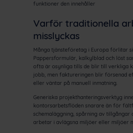
funktioner den innehåller
Varför traditionella 
misslyckas
Många tjänsteföretag i Europa förlitar 
Pappersformulär, kalkylblad och löst 
ofta är osynliga tills de blir till verklig
jobb, men faktureringen blir försenad e
eller väntar på manuell inmatning.
Generiska projekthanteringsverktyg inn
kontorsarbetsflöden snarare än för fält
schemaläggning, spårning av tillgångar 
arbetar i avlägsna miljöer eller miljöer