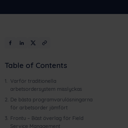
Max AI
Boka en demo
Table of Contents
Varför traditionella
arbetsordersystem misslyckas
De bästa programvarulösningarna
för arbetsorder jämfört
Frontu – Bäst överlag för Field
Service Management