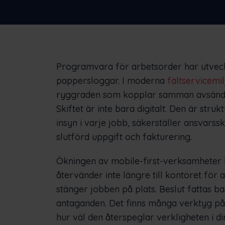
Programvara för arbetsorder har utveck
pappersloggar. I moderna
fältservicemi
ryggraden som kopplar samman avsändare
Skiftet är inte bara digitalt. Den är stru
insyn i varje jobb, säkerställer ansvarss
slutförd uppgift och fakturering.
Ökningen av mobile-first-verksamheter 
återvänder inte längre till kontoret för
stänger jobben på plats. Beslut fattas b
antaganden. Det finns många verktyg p
hur väl den återspeglar verkligheten i 