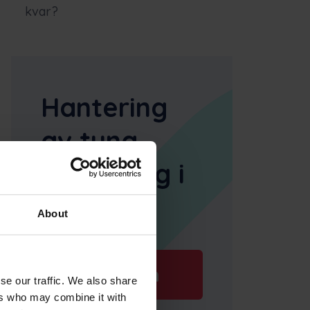
kvar?
Hantering
av tung
utrustning i
farten
About
Boka en
se our traffic. We also share
ers who may combine it with