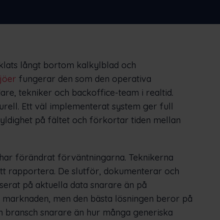
Nederlands
Norsk bokmål
српски
Slovenščina
Svenska
Türkçe
lats långt bortom kalkylblad och
ljöer
fungerar den som den operativa
, tekniker och backoffice-team i realtid.
kturell. Ett väl implementerat system ger full
kyldighet på fältet och förkortar tiden mellan
har förändrat förväntningarna. Teknikerna
 att rapportera. De slutför, dokumenterar och
aserat på aktuella data snarare än på
å marknaden, men den bästa lösningen beror på
din bransch snarare än hur många generiska