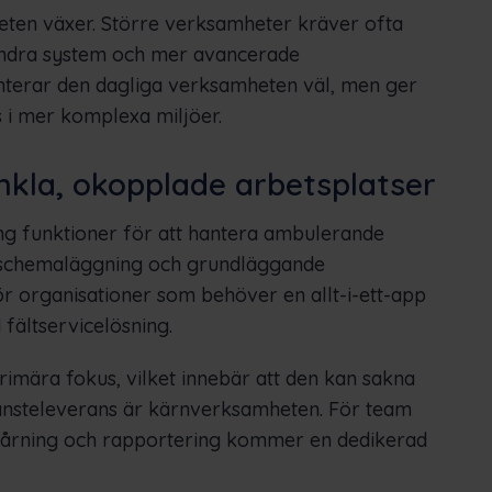
ten växer. Större verksamheter kräver ofta
andra system och mer avancerade
terar den dagliga verksamheten väl, men ger
 i mer komplexa miljöer.
nkla, okopplade arbetsplatser
g funktioner för att hantera ambulerande
 schemaläggning och grundläggande
ör organisationer som behöver en allt-i-ett-app
 fältservicelösning.
rimära fokus, vilket innebär att den kan sakna
jänsteleverans är kärnverksamheten. För team
pårning och rapportering kommer en dedikerad