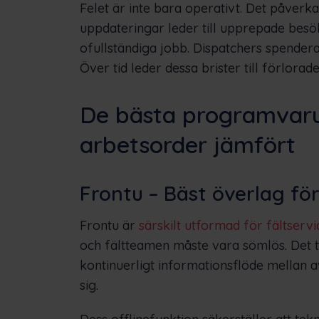
Felet är inte bara operativt. Det påverk
uppdateringar leder till upprepade besök 
ofullständiga jobb. Dispatchers spendera
Över tid leder dessa brister till förlorad
De bästa programvaru
arbetsorder jämfört
Frontu – Bäst överlag fö
Frontu är
särskilt utformad för fältserv
och fältteamen måste vara sömlös. Det t
kontinuerligt informationsflöde mellan a
sig.