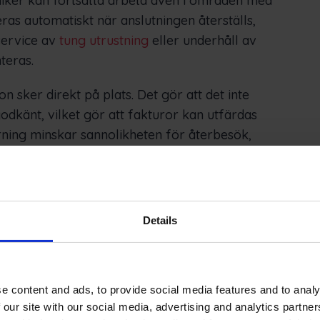
kniker kan fortsätta arbeta även i områden med
as automatiskt när anslutningen återställs,
service av
tung utrustning
eller underhåll av
teras.
 sker direkt på plats. Det gör att det inte
odkänt, vilket gör att fakturor kan utfärdas
ning minskar sannolikheten för återbesök,
kostnaderna och teknikernas utnyttjandegrad.
ara. Minskad restid genom optimerad
å grund av saknade delar och snabbare
Details
rbättrat kassaflöde. Ännu viktigare är att
ksamhetens komplexitet. Oavsett om det handlar
er att expandera till flera länder förblir
administrativa bördan.
e content and ads, to provide social media features and to analy
 our site with our social media, advertising and analytics partn