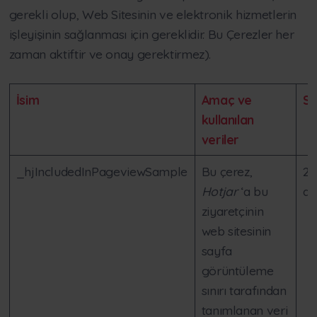
gerekli olup, Web Sitesinin ve elektronik hizmetlerin
işleyişinin sağlanması için gereklidir. Bu Çerezler her
zaman aktiftir ve onay gerektirmez).
İsim
Amaç ve
Sü
kullanılan
veriler
_hjIncludedInPageviewSample
Bu çerez,
2
Hotjar
‘a bu
da
ziyaretçinin
web sitesinin
sayfa
görüntüleme
sınırı tarafından
tanımlanan veri