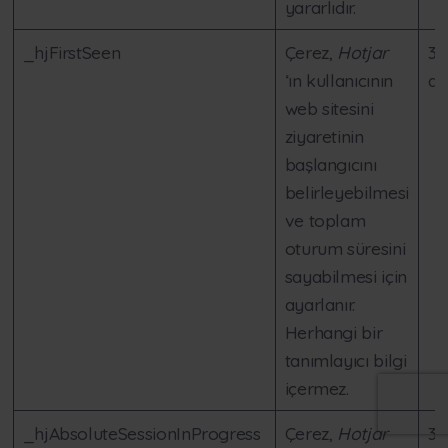
yararlıdır.
_hjFirstSeen
Çerez,
Hotjar
30
‘ın kullanıcının
da
web sitesini
ziyaretinin
başlangıcını
belirleyebilmesi
ve toplam
oturum süresini
sayabilmesi için
ayarlanır.
Herhangi bir
tanımlayıcı bilgi
içermez.
_hjAbsoluteSessionInProgress
Çerez,
Hotjar
30