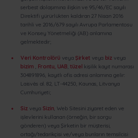
serbest dolaşımına ilişkin ve 95/46/EC sayılı
Direktifi yürürlükten kaldıran 27 Nisan 2016
tarihli ve 2016/679 sayılı Avrupa Parlamentosu
ve Konsey Yönetmeliği (AB) anlamına
gelmektedir;
Veri Kontrolörü
veya
Şirket
veya
biz
veya
bizim
,
Frontu, UAB
,
tüzel
kişilik kayıt numarası
304891896, kayıtlı ofis adresi anlamına gelir:
Laisvės al. 82, LT-44250, Kaunas, Litvanya
Cumhuriyeti;
Siz
veya
Sizin
, Web Sitesini ziyaret eden ve
işlevlerini kullanan (örneğin, bir sorgu
gönderen) veya Şirketin bir müşterisi,
ortağı/tedarikçisi ve/veya bunların temsilcisi