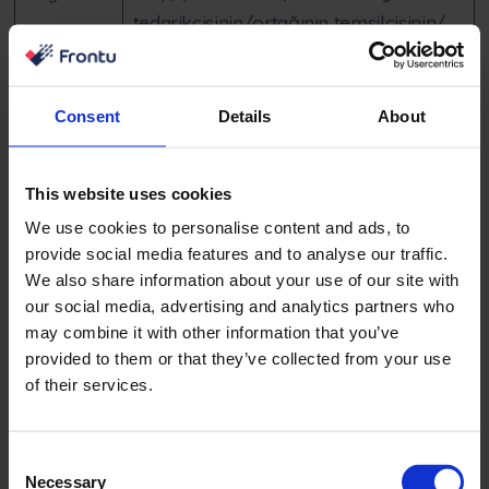
tedarikçisinin/ortağının temsilcisinin/
çalışanının Kişisel Verilerinin işlenmesi
durumunda, Şirket’in meşru menfaati
temsilcinin tespit edilmesi ve müşteri
Consent
Details
About
veya tedarikçi/ortak ile olan
sözleşmesel yükümlülüklerin yerine
This website uses cookies
getirilmesidir.
We use cookies to personalise content and ads, to
Kişisel
Hizmetin kullanımının sona
provide social media features and to analyse our traffic.
We also share information about your use of our site with
Verilerin
ermesinden itibaren 10 (on) yıl
our social media, advertising and analytics partners who
Saklanma
(hesabın silinmesi ve/veya
may combine it with other information that you’ve
Süresi
sözleşmenin geçerlilik süresinin sona
provided to them or that they’ve collected from your use
ermesi).
of their services.
Kişisel
Müşterinin veya tedarikçinin/ortağın
Verilerin
Kişisel Verileri Veri Sahibinden alınır ve
Consent
Necessary
Kaynağı
Şirket’in müşterisinin veya
Selection