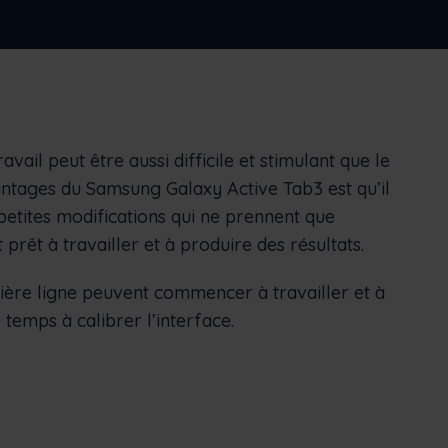
Minimiser les temps d'arrêt des machines,
suivre et optimiser les stocks, etc.
Nederlands
Norsk bokmål
српски
Slovenščina
Svenska
Türkçe
ravail peut être aussi difficile et stimulant que le
antages du Samsung Galaxy Active Tab3 est qu’il
es petites modifications qui ne prennent que
prêt à travailler et à produire des résultats.
mière ligne peuvent commencer à travailler et à
emps à calibrer l’interface.