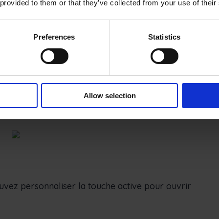
 provided to them or that they’ve collected from your use of their
Preferences
Statistics
ée pour un lancement rapide de l’appareil
oin de déverrouiller votre tablette pour prendre
un double clic, sans avoir à déverrouiller
Allow selection
vez personnaliser la touche active pour ouvrir