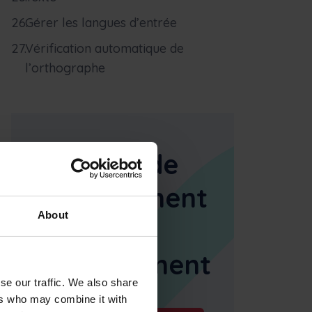
Gérer les langues d’entrée
Vérification automatique de
l’orthographe
Gestion de
l'équipement
About
lourd en
déplacement
se our traffic. We also share
ers who may combine it with