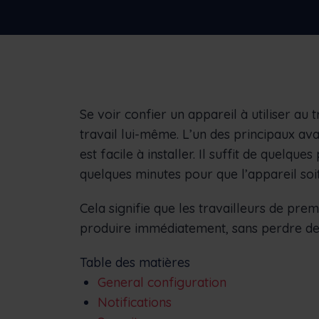
Études de cas
Voir comment Frontu a aidé d'autres
entreprises
Se voir confier un appareil à utiliser au t
travail lui-même. L’un des principaux av
est facile à installer. Il suffit de quelqu
quelques minutes pour que l’appareil soit 
Cela signifie que les travailleurs de pre
produire immédiatement, sans perdre de t
Table des matières
General configuration
Notifications