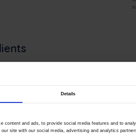
s
lients
Details
ntu depuis son
e content and ads, to provide social media features and to analy
apacité de
 our site with our social media, advertising and analytics partn
t été