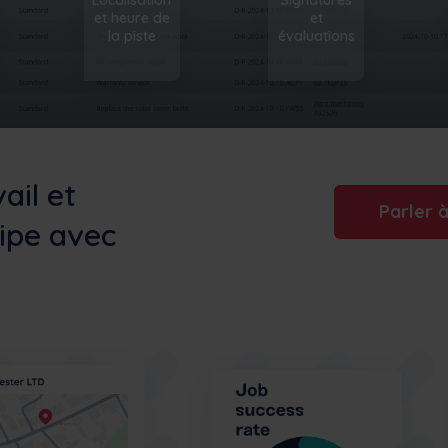
Localisation
Signatures
et heure de
et
la piste
évaluations
ail et
Parler 
uipe avec
exper