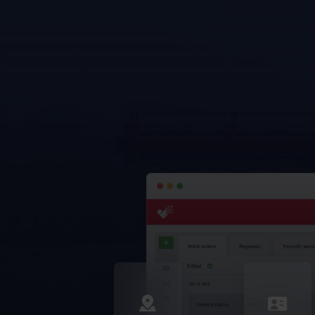
Études de cas
Voir comment Frontu a aidé d'autres
entreprises