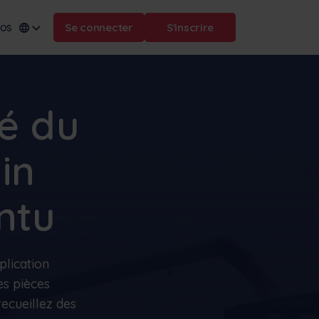
pos
Se connecter
S'inscrire
té du
omaine :
.frontu.com
in
ă
ntu
Max AI est ici
Qu'il s'agisse de reformuler des
tâches compliquées ou de
répondre à la question "pourquoi
plication
cela a-t-il été retardé ?", Max AI
es pièces
aide votre équipe à agir plus
rapidement et à garder la tête
recueillez des
hors de l'eau.