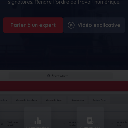
Minimiser les temps d'arrêt des machines,
signatures. Rendre l’ordre de travail numérique.
suivre et optimiser les stocks, etc.
Nederlands
Norsk bokmål
српски
Slovenščina
Svenska
Türkçe
Parler à un expert
Vidéo explicative