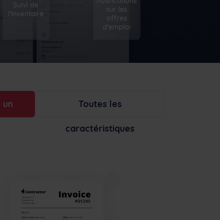
notifications
Suivi de
sur les
l’inventaire
offres
d’emploi
à un
Toutes les
caractéristiques
t