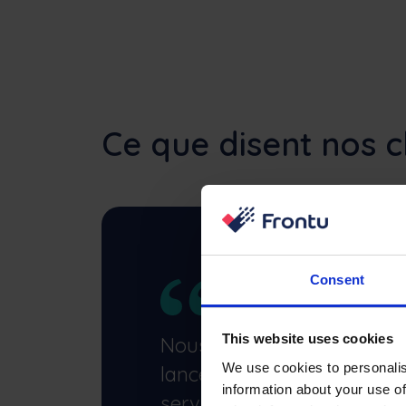
Ce que disent nos c
Consent
This website uses cookies
Nous travaillons avec Fro
We use cookies to personalis
lancement. Depuis, notre c
information about your use of
service et nos résultats on