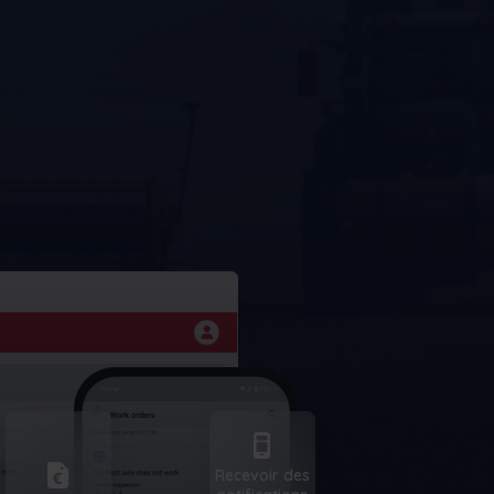
Max
Réservez une
AI
démonstration
Recevoir des