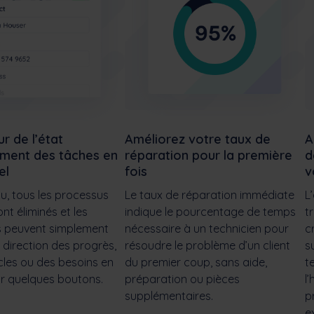
ur de l’état
Améliorez votre taux de
A
ment des tâches en
réparation pour la première
d
el
fois
v
u, tous les processus
Le taux de réparation immédiate
L
nt éliminés et les
indique le pourcentage de temps
t
rs peuvent simplement
nécessaire à un technicien pour
c
a direction des progrès,
résoudre le problème d’un client
s
les ou des besoins en
du premier coup, sans aide,
t
ur quelques boutons.
préparation ou pièces
l
supplémentaires.
p
e