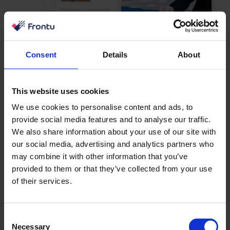
Consent
Details
About
This website uses cookies
We use cookies to personalise content and ads, to
provide social media features and to analyse our traffic.
We also share information about your use of our site with
our social media, advertising and analytics partners who
Ajoutez des questionnaires et des enquêtes
may combine it with other information that you’ve
personnalisés après la réalisation de chaque tâche. Vos
provided to them or that they’ve collected from your use
clients peuvent les remplir pour vous informer de la
of their services.
qualité du service et d’autres indicateurs de
performance importants qui vous aideront à améliorer
votre activité.
Consent
Necessary
Selection