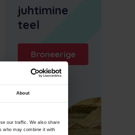
juhtimine
teel
Broneerige
demo
About
se our traffic. We also share
ers who may combine it with