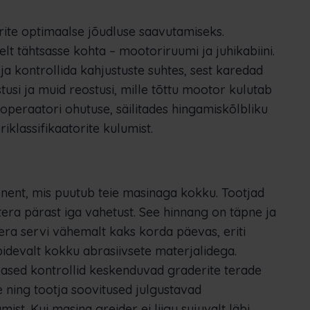
rite optimaalse jõudluse saavutamiseks.
elt tähtsasse kohta – mootoriruumi ja juhikabiini.
 ja kontrollida kahjustuste suhtes, sest karedad
usi ja muid reostusi, mille tõttu mootor kulutab
 operaatori ohutuse, säilitades hingamiskõlbliku
iklassifikaatorite kulumist.
ent, mis puutub teie masinaga kokku. Tootjad
etera pärast iga vahetust. See hinnang on täpne ja
era servi vähemalt kaks korda päevas, eriti
idevalt kokku abrasiivsete materjalidega.
vased kontrollid keskenduvad graderite terade
e ning tootja soovitused julgustavad
st. Kui masina greider ei liigu sujuvalt läbi