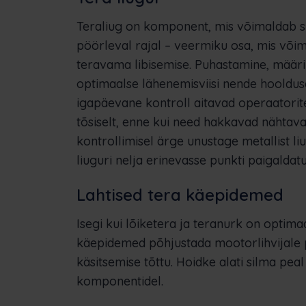
Teraliug on komponent, mis võimaldab
pöörleval rajal – veermiku osa, mis võim
teravama libisemise. Puhastamine, määr
optimaalse lähenemisviisi nende hoolduse
igapäevane kontroll aitavad operaatorite
tõsiselt, enne kui need hakkavad nähtava
kontrollimisel ärge unustage metallist liu
liuguri nelja erinevasse punkti paigaldatu
Lahtised tera käepidemed
Isegi kui lõiketera ja teranurk on optima
käepidemed põhjustada mootorlihvijale pa
käsitsemise tõttu. Hoidke alati silma pe
komponentidel.