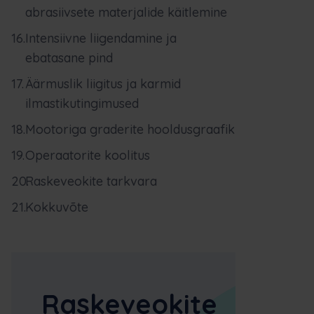
abrasiivsete materjalide käitlemine
Intensiivne liigendamine ja
ebatasane pind
Äärmuslik liigitus ja karmid
ilmastikutingimused
Mootoriga graderite hooldusgraafik
Operaatorite koolitus
Raskeveokite tarkvara
Kokkuvõte
Raskeveokite