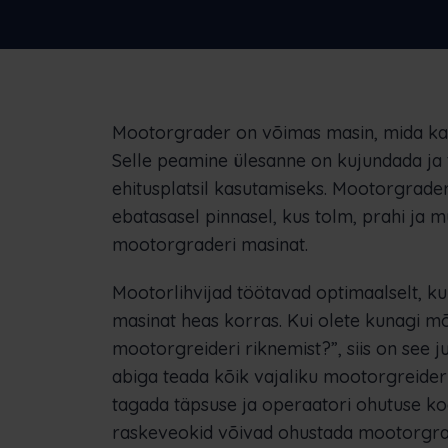
ettevõtteid
Mootorgrader on võimas masin, mida kasu
Selle peamine ülesanne on kujundada ja t
ehitusplatsil kasutamiseks. Mootorgrade
ebatasasel pinnasel, kus tolm, prahi ja 
mootorgraderi masinat.
Mootorlihvijad töötavad optimaalselt, kui
masinat heas korras. Kui olete kunagi 
mootorgreideri riknemist?”, siis on see ju
abiga teada kõik vajaliku mootorgreider
tagada täpsuse ja operaatori ohutuse kog
raskeveokid võivad ohustada mootorgrader