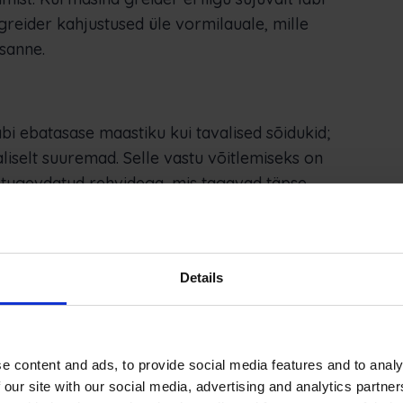
reider kahjustused üle vormilauale, mille
sanne.
i ebatasase maastiku kui tavalised sõidukid;
iselt suuremad. Selle vastu võitlemiseks on
tugevdatud rehvidega, mis tagavad täpse
anuga. Graderite rehvid on erineva turvise
 neid, kontrollides rehvirõhku ning tehes üldise
ta, veendudes, et turvise sügavus ei ole kunagi
Details
e content and ads, to provide social media features and to analy
si, mis omavahel kokku puutuvad, ning
 our site with our social media, advertising and analytics partn
hem mõjutatud veojõust ja abrasiivsetest