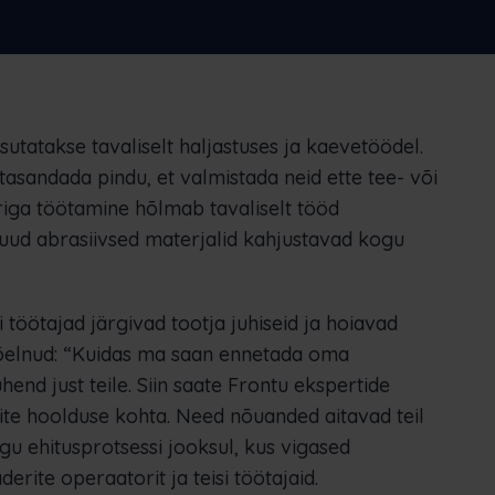
Nederlands
Norsk bokmål
српски
Slovenščina
Svenska
Türkçe
tatakse tavaliselt haljastuses ja kaevetöödel.
asandada pindu, et valmistada neid ette tee- või
riga töötamine hõlmab tavaliselt tööd
muud abrasiivsed materjalid kahjustavad kogu
 töötajad järgivad tootja juhiseid ja hoiavad
mõelnud: “Kuidas ma saan ennetada oma
hend just teile. Siin saate Frontu ekspertide
ite hoolduse kohta. Need nõuanded aitavad teil
u ehitusprotsessi jooksul, kus vigased
ite operaatorit ja teisi töötajaid.