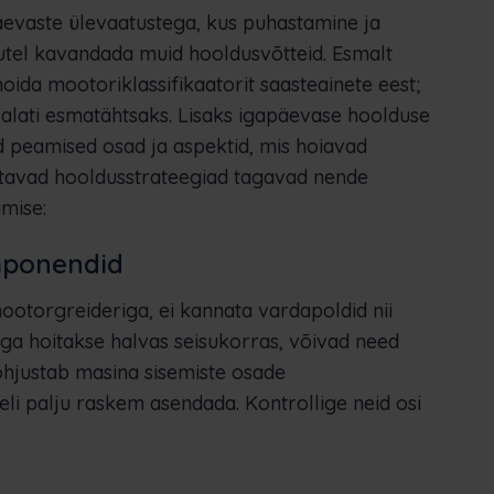
äevaste ülevaatustega, kus puhastamine ja
kutel kavandada muid hooldusvõtteid. Esmalt
oida mootoriklassifikaatorit saasteainete eest;
d alati esmatähtsaks. Lisaks igapäevase hoolduse
 peamised osad ja aspektid, mis hoiavad
etavad hooldusstrateegiad tagavad nende
amise:
mponendid
ootorgreideriga, ei kannata vardapoldid nii
 aga hoitakse halvas seisukorras, võivad need
õhjustab masina sisemiste osade
li palju raskem asendada. Kontrollige neid osi