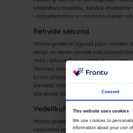
käideldava maastiku, kandub ebatasane g
väljavahetamine on märksa kulukam üle
Rehvide seisund
Mootorgraderid liiguvad palju rohkem läb
seega on nende rehvide kahjustused taval
need raskeveokid varustatud suuremate 
liikumise absoluutselt minimaalse vastup
konstruktsiooniga ja operaator kontrollib
ülevaate rehvide ja nende seisukorra koh
Consent
alla poole tolli.
Vedelikuhooldus
This website uses cookies
We use cookies to personalis
Mootorgraderitel on palju mehaanilisi o
information about your use of
määrimine tagab, et liikuvad osad on vä