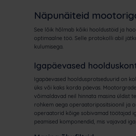
Näpunäiteid mootoriga
See lõik hõlmab kõiki hooldustöid ja hoo
optimaalne töö. Selle protokolli abil jät
kulumisega.
Igapäevased hoolduskont
Igapäevased hooldusprotseduurid on kohu
üks või kaks korda päevas. Mootorgrader
võimaldavad neil hinnata masina üldist t
rohkem aega operaatoripositsioonil ja 
operaatorid kõige sobivamad töötajad i
peamised komponendid, mis vajavad igapä