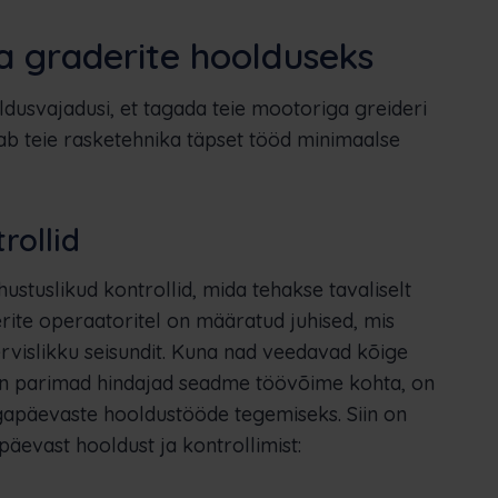
 graderite hoolduseks
ldusvajadusi, et tagada teie mootoriga greideri
kab teie rasketehnika täpset tööd minimaalse
rollid
stuslikud kontrollid, mida tehakse tavaliselt
ite operaatoritel on määratud juhised, mis
ervislikku seisundit. Kuna nad veedavad kõige
on parimad hindajad seadme töövõime kohta, on
gapäevaste hooldustööde tegemiseks. Siin on
evast hooldust ja kontrollimist: