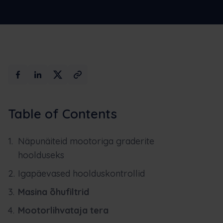
Max AI
Broneerige demo
Table of Contents
Näpunäiteid mootoriga graderite
hoolduseks
Igapäevased hoolduskontrollid
Masina õhufiltrid
Mootorlihvataja tera