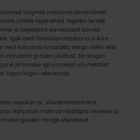
 suuremat külgmist manööverdamisvõimet
aldab juhtida tagarattaid, tagades terade
imine ja sagedased ülevaatused loovad
le. Igakuised hooldusprotseduurid ja kiire
l neid kahjustusi tuvastada, seega võtke neid
lt mõjutama greideri jõudlust. Teraliuguri
gurid ja hinnake iga pronksist või metallist
d liuguri liuguri seisukorda.
alses seisukorras, võivad lahtised tera
lju kahjustusi materjali ebatäpse liikumise ja
al mootorgreideri teraga ühendatud