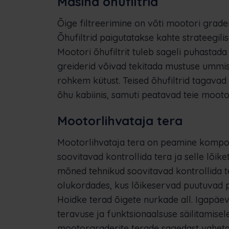
Masina õhufiltrid
Õige filtreerimine on võti mootori grade
Õhufiltrid paigutatakse kahte strateegilis
Mootori õhufiltrit tuleb sageli puhastada
greiderid võivad tekitada mustuse ummist
rohkem kütust. Teised õhufiltrid tagavad
õhu kabiinis, samuti peatavad teie mootor
Mootorlihvataja tera
Mootorlihvataja tera on peamine kompon
soovitavad kontrollida tera ja selle lõik
mõned tehnikud soovitavad kontrollida t
olukordades, kus lõikeservad puutuvad p
Hoidke terad õigete nurkade all. Igapäe
teravuse ja funktsionaalsuse säilitamisel
mootorgraderite terade sagedast vahetami