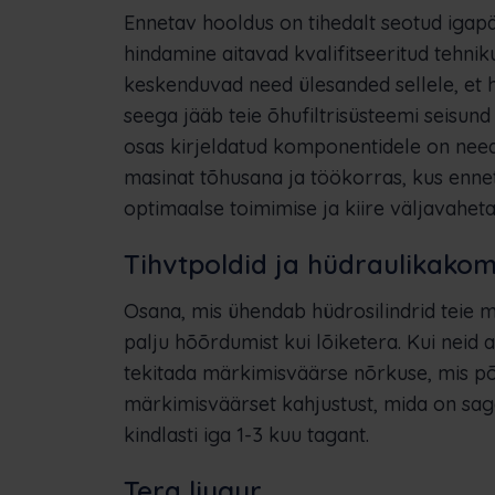
Ennetav hooldus on tihedalt seotud igap
hindamine aitavad kvalifitseeritud tehni
keskenduvad need ülesanded sellele, et h
seega jääb teie õhufiltrisüsteemi seisun
osas kirjeldatud komponentidele on need
masinat tõhusana ja töökorras, kus enn
optimaalse toimimise ja kiire väljavahet
Tihvtpoldid ja hüdraulikako
Osana, mis ühendab hüdrosilindrid teie m
palju hõõrdumist kui lõiketera. Kui neid
tekitada märkimisväärse nõrkuse, mis p
märkimisväärset kahjustust, mida on sage
kindlasti iga 1-3 kuu tagant.
Tera liugur