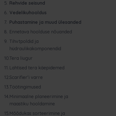
Rehvide seisund
Vedelikuhooldus
Puhastamine ja muud ülesanded
Ennetava hoolduse nõuanded
Tihvtpoldid ja
hüdraulikakomponendid
Tera liugur
Lahtised tera käepidemed
Scarifier’i varre
Töötingimused
Minimaalne planeerimine ja
maastiku hooldamine
Mõõdukas sorteerimine ja