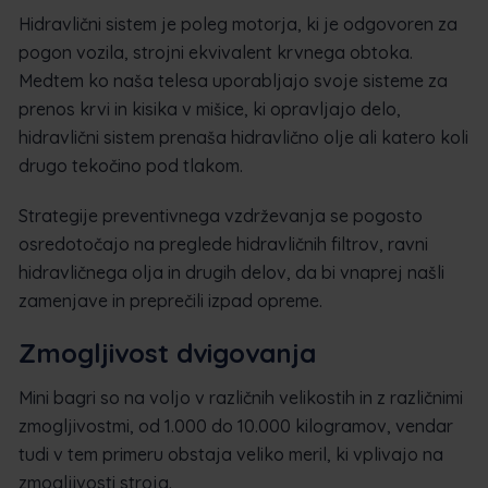
Hidravlični sistem je poleg motorja, ki je odgovoren za
pogon vozila, strojni ekvivalent krvnega obtoka.
Medtem ko naša telesa uporabljajo svoje sisteme za
prenos krvi in kisika v mišice, ki opravljajo delo,
hidravlični sistem prenaša hidravlično olje ali katero koli
drugo tekočino pod tlakom.
Strategije preventivnega vzdrževanja se pogosto
osredotočajo na preglede hidravličnih filtrov, ravni
hidravličnega olja in drugih delov, da bi vnaprej našli
zamenjave in preprečili izpad opreme.
Zmogljivost dvigovanja
Mini bagri so na voljo v različnih velikostih in z različnimi
zmogljivostmi, od 1.000 do 10.000 kilogramov, vendar
tudi v tem primeru obstaja veliko meril, ki vplivajo na
zmogljivosti stroja.