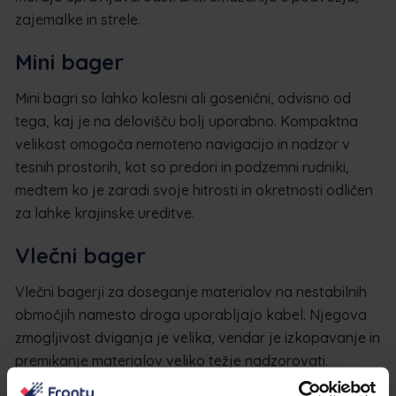
zajemalke in strele.
Mini bager
Mini bagri so lahko kolesni ali gosenični, odvisno od
tega, kaj je na delovišču bolj uporabno. Kompaktna
velikost omogoča nemoteno navigacijo in nadzor v
tesnih prostorih, kot so predori in podzemni rudniki,
medtem ko je zaradi svoje hitrosti in okretnosti odličen
za lahke krajinske ureditve.
Vlečni bager
Vlečni bagerji za doseganje materialov na nestabilnih
območjih namesto droga uporabljajo kabel. Njegova
zmogljivost dviganja je velika, vendar je izkopavanje in
premikanje materialov veliko težje nadzorovati.