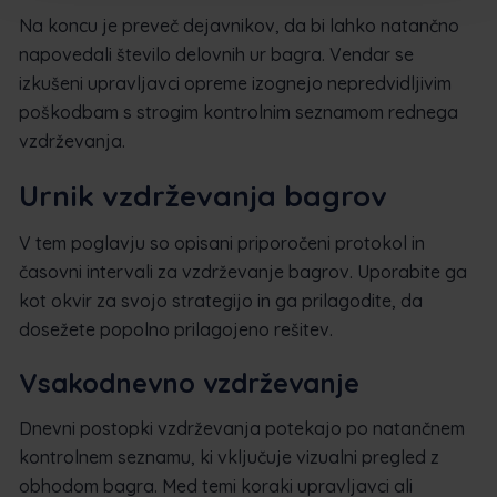
Na koncu je preveč dejavnikov, da bi lahko natančno
napovedali število delovnih ur bagra. Vendar se
izkušeni upravljavci opreme izognejo nepredvidljivim
poškodbam s strogim kontrolnim seznamom rednega
vzdrževanja.
Urnik vzdrževanja bagrov
V tem poglavju so opisani priporočeni protokol in
časovni intervali za vzdrževanje bagrov. Uporabite ga
kot okvir za svojo strategijo in ga prilagodite, da
dosežete popolno prilagojeno rešitev.
Vsakodnevno vzdrževanje
Dnevni postopki vzdrževanja potekajo po natančnem
kontrolnem seznamu, ki vključuje vizualni pregled z
obhodom bagra. Med temi koraki upravljavci ali