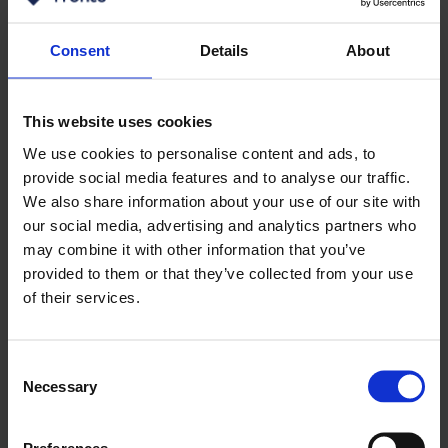
Delovni čas bagra: koliko časa
zdrži bager?
Consent
Details
About
Pri sodobnih bagerjih je število delovnih ur od 5.000 do
20.000. Na te številke vplivajo številni dejavniki,
This website uses cookies
najboljše orodje za podaljšanje njihove življenjske
We use cookies to personalise content and ads, to
dobe pa je preprost kontrolni seznam za vzdrževanje.
provide social media features and to analyse our traffic.
Brez ustrezne zgodovine servisiranja upravljavci in
We also share information about your use of our site with
usposobljeni tehniki morda ne bodo opazili nepravilne
our social media, advertising and analytics partners who
ravni tekočin in mazanja ter celo spregledali znakov
may combine it with other information that you’ve
postopnega odpovedovanja ključnih sestavnih delov.
provided to them or that they’ve collected from your use
of their services.
Težki bagerji z večjo delovno obremenitvijo se seveda
hitreje pokvarijo kot mini bager. Razlike in predlogi za
preventivno vzdrževanje so pogosto pojasnjeni v
Consent
Necessary
priročniku proizvajalca. Stroji z industrijsko opremo se
Selection
bolj obrabljajo, če stroj uporablja in vzdržuje
nekvalificiran ali neusposobljen upravljavec.
Preferences