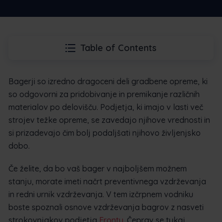
Table of Contents
Bagerji so izredno dragoceni deli gradbene opreme, ki
so odgovorni za pridobivanje in premikanje različnih
materialov po delovišču. Podjetja, ki imajo v lasti več
strojev težke opreme, se zavedajo njihove vrednosti in
si prizadevajo čim bolj podaljšati njihovo življenjsko
dobo.
Če želite, da bo vaš bager v najboljšem možnem
stanju, morate imeti načrt preventivnega vzdrževanja
in redni urnik vzdrževanja. V tem izčrpnem vodniku
boste spoznali osnove vzdrževanja bagrov z nasveti
strokovnjakov podjetja
Frontu
. Čeprav se tukaj