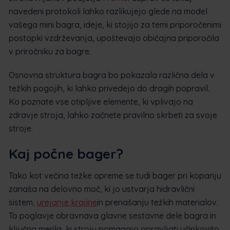
navedeni protokoli lahko razlikujejo glede na model
vašega mini bagra, ideje, ki stojijo za temi priporočenimi
postopki vzdrževanja, upoštevajo običajna priporočila
v priročniku za bagre.
Osnovna struktura bagra bo pokazala različna dela v
težkih pogojih, ki lahko privedejo do dragih popravil.
Ko poznate vse otipljive elemente, ki vplivajo na
zdravje stroja, lahko začnete pravilno skrbeti za svoje
stroje.
Kaj počne bager?
Tako kot večina težke opreme se tudi bager pri kopanju
zanaša na delovno moč, ki jo ustvarja hidravlični
sistem,
urejanje krajine
in prenašanju težkih materialov.
To poglavje obravnava glavne sestavne dele bagra in
ključna merila, ki stroju pomagajo opravljati učinkovito