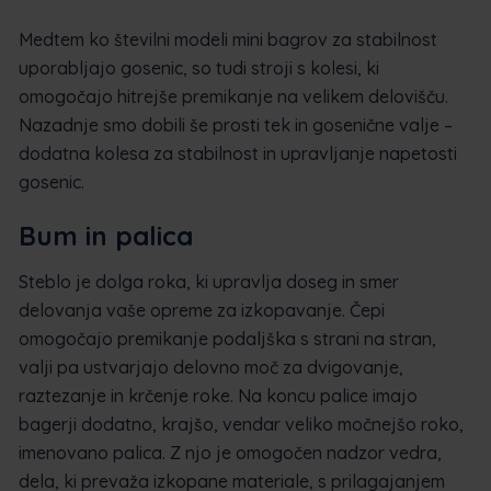
Medtem ko številni modeli mini bagrov za stabilnost
uporabljajo gosenic, so tudi stroji s kolesi, ki
omogočajo hitrejše premikanje na velikem delovišču.
Nazadnje smo dobili še prosti tek in gosenične valje –
dodatna kolesa za stabilnost in upravljanje napetosti
gosenic.
Bum in palica
Steblo je dolga roka, ki upravlja doseg in smer
delovanja vaše opreme za izkopavanje. Čepi
omogočajo premikanje podaljška s strani na stran,
valji pa ustvarjajo delovno moč za dvigovanje,
raztezanje in krčenje roke. Na koncu palice imajo
bagerji dodatno, krajšo, vendar veliko močnejšo roko,
imenovano palica. Z njo je omogočen nadzor vedra,
dela, ki prevaža izkopane materiale, s prilagajanjem