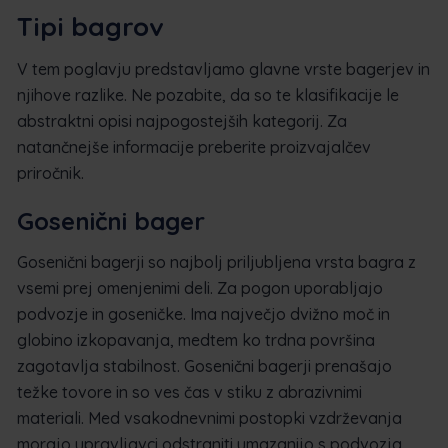
Tipi bagrov
V tem poglavju predstavljamo glavne vrste bagerjev in
njihove razlike. Ne pozabite, da so te klasifikacije le
abstraktni opisi najpogostejših kategorij. Za
natančnejše informacije preberite proizvajalčev
priročnik.
Gosenični bager
Gosenični bagerji so najbolj priljubljena vrsta bagra z
vsemi prej omenjenimi deli. Za pogon uporabljajo
podvozje in goseničke. Ima največjo dvižno moč in
globino izkopavanja, medtem ko trdna površina
zagotavlja stabilnost. Gosenični bagerji prenašajo
težke tovore in so ves čas v stiku z abrazivnimi
materiali. Med vsakodnevnimi postopki vzdrževanja
morajo upravljavci odstraniti umazanijo s podvozja,