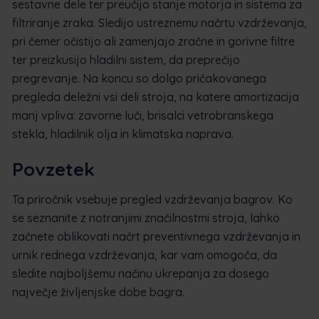
sestavne dele ter preučijo stanje motorja in sistema za
filtriranje zraka. Sledijo ustreznemu načrtu vzdrževanja,
pri čemer očistijo ali zamenjajo zračne in gorivne filtre
ter preizkusijo hladilni sistem, da preprečijo
pregrevanje. Na koncu so dolgo pričakovanega
pregleda deležni vsi deli stroja, na katere amortizacija
manj vpliva: zavorne luči, brisalci vetrobranskega
stekla, hladilnik olja in klimatska naprava.
Povzetek
Ta priročnik vsebuje pregled vzdrževanja bagrov. Ko
se seznanite z notranjimi značilnostmi stroja, lahko
začnete oblikovati načrt preventivnega vzdrževanja in
urnik rednega vzdrževanja, kar vam omogoča, da
sledite najboljšemu načinu ukrepanja za dosego
največje življenjske dobe bagra.