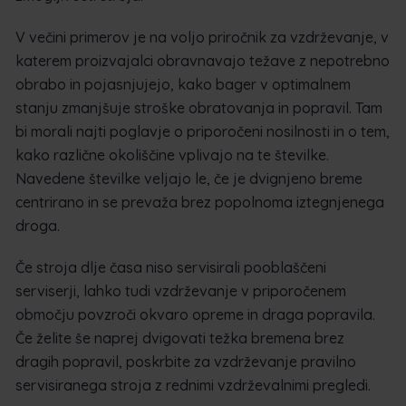
V večini primerov je na voljo priročnik za vzdrževanje, v
katerem proizvajalci obravnavajo težave z nepotrebno
obrabo in pojasnjujejo, kako bager v optimalnem
stanju zmanjšuje stroške obratovanja in popravil. Tam
bi morali najti poglavje o priporočeni nosilnosti in o tem,
kako različne okoliščine vplivajo na te številke.
Navedene številke veljajo le, če je dvignjeno breme
centrirano in se prevaža brez popolnoma iztegnjenega
droga.
Če stroja dlje časa niso servisirali pooblaščeni
serviserji, lahko tudi vzdrževanje v priporočenem
območju povzroči okvaro opreme in draga popravila.
Če želite še naprej dvigovati težka bremena brez
dragih popravil, poskrbite za vzdrževanje pravilno
servisiranega stroja z rednimi vzdrževalnimi pregledi.