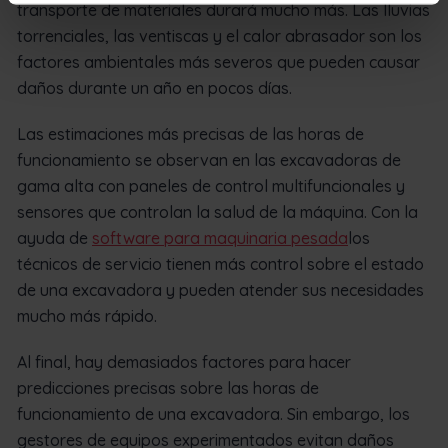
transporte de materiales durará mucho más. Las lluvias
torrenciales, las ventiscas y el calor abrasador son los
factores ambientales más severos que pueden causar
daños durante un año en pocos días.
Las estimaciones más precisas de las horas de
funcionamiento se observan en las excavadoras de
gama alta con paneles de control multifuncionales y
sensores que controlan la salud de la máquina. Con la
ayuda de
software para maquinaria pesada
los
técnicos de servicio tienen más control sobre el estado
de una excavadora y pueden atender sus necesidades
mucho más rápido.
Al final, hay demasiados factores para hacer
predicciones precisas sobre las horas de
funcionamiento de una excavadora. Sin embargo, los
gestores de equipos experimentados evitan daños