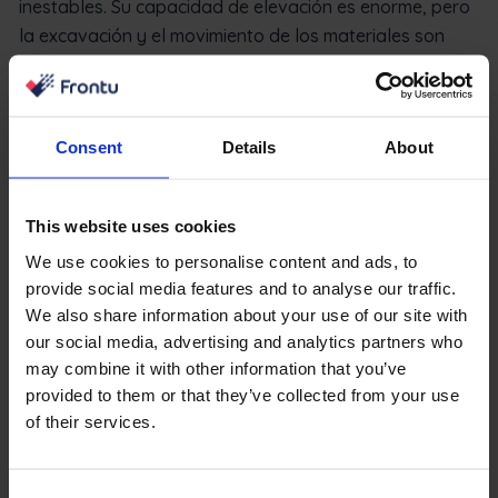
inestables. Su capacidad de elevación es enorme, pero
la excavación y el movimiento de los materiales son
mucho más difíciles de controlar.
Horas de funcionamiento de
Consent
Details
About
una excavadora: ¿cuánto dura
una excavadora?
This website uses cookies
En las excavadoras modernas, las horas de
We use cookies to personalise content and ads, to
funcionamiento pueden oscilar entre 5.000 y hasta
provide social media features and to analyse our traffic.
20.000. Hay muchos factores que influyen en estas
We also share information about your use of our site with
cifras, y la mejor herramienta para alargar su vida útil
our social media, advertising and analytics partners who
es una sencilla lista de comprobación del
may combine it with other information that you’ve
mantenimiento. Sin un historial de mantenimiento
provided to them or that they’ve collected from your use
adecuado, es posible que los operadores y los técnicos
of their services.
expertos no adviertan niveles incorrectos de fluidos y
lubricación, e incluso pasen por alto los signos de fallo
Consent