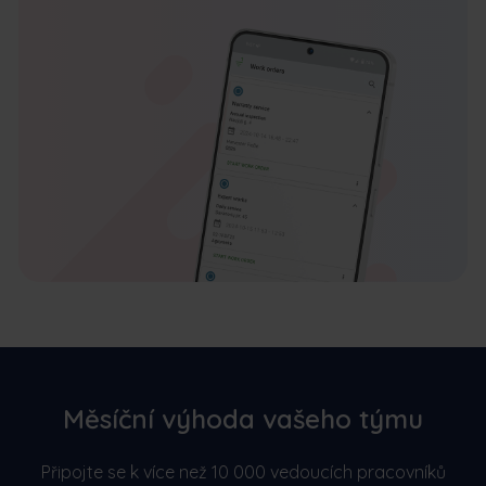
Měsíční výhoda vašeho týmu
Připojte se k více než 10 000 vedoucích pracovníků