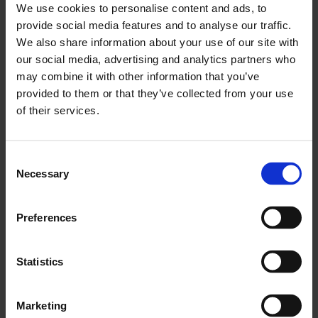
We use cookies to personalise content and ads, to
Správa v reálném čase
provide social media features and to analyse our traffic.
We also share information about your use of our site with
Dnes jsou tyto postupy dynamické: software pro těžká
our social media, advertising and analytics partners who
zařízení shromažďuje údaje o stavu stroje. Tyto
may combine it with other information that you’ve
programy mohou být automatizovány tak, aby
provided to them or that they’ve collected from your use
odesílaly varování, navrhovaly předpovědi a
of their services.
nakupovaly nové díly pro analyzovaný stroj.
Podmíněný plán údržby
Consent
Necessary
Selection
Podmíněná údržba se zaměřuje na jedinečné servisní
úkony, které se upravují na základě změn v pracovním
Preferences
prostředí. Tyto postupy se zřídkakdy týkají vnitřních
zařízení, ale jsou nezbytné pro venkovní stroje.
Statistics
Například vozidla, která vytvářejí pracovní výkon,
potřebují zimní řetězy a pneumatiky a navíc používají
Marketing
nemrznoucí směs, aby chladicí kapalina nezamrzla.