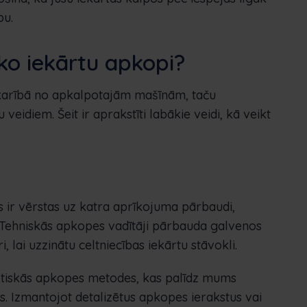
bu.
sko iekārtu apkopi?
atkarībā no apkalpotajām mašīnām, taču
veidiem. Šeit ir aprakstīti labākie veidi, kā veikt
ir vērstas uz katra aprīkojuma pārbaudi,
Tehniskās apkopes vadītāji pārbauda galvenos
lai uzzinātu celtniecības iekārtu stāvokli.
aktiskās apkopes metodes, kas palīdz mums
s. Izmantojot detalizētus apkopes ierakstus vai