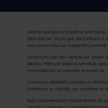
uzņēmumiem
digitālu risinājumu
Iekārtu apkopes procedūras nodrošina, k
labā stāvoklī. Rūpes par darbarīkiem ir l
kalpošanas laiku un maksimāli palielināt d
Uzņēmumi, kas labi rūpējas par savām i
dīkstāvi. Plānojot ikdienas tehniskās a
remontdarbus un apkopes procedūras.
Izmantojot detalizētu uzskaiti un efektīv
uzņēmumi un ražotāji var izvairīties n
Šajā visaptverošajā rokasgrāmatā jūs uzz
regulārai apkopei un remontdarbiem rūp