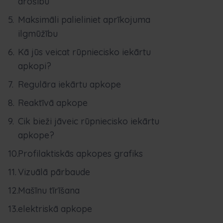
drošību
Maksimāli palieliniet aprīkojuma
ilgmūžību
Kā jūs veicat rūpniecisko iekārtu
apkopi?
Regulāra iekārtu apkope
Reaktīvā apkope
Cik bieži jāveic rūpniecisko iekārtu
apkope?
Profilaktiskās apkopes grafiks
Vizuālā pārbaude
Mašīnu tīrīšana
elektriskā apkope