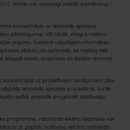
tūrā
, tehniķi var savlaicīgi meklēt piemērotus
amma koncentrējas uz tehniskās apkopes
dus pārsteigumus. Vēl labāk, stingra mašīnu
tijas segumu. Sniedzot ražotājiem informāciju
apkopes vēsturi, jūs apliecināt, ka mašīna tiek
at ietaupīt naudu, izvairoties no dažām remonta
 koncentrējas uz proaktīviem risinājumiem jūsu
nozējošās tehniskās apkopes procedūras, kurās
tspēju palīdz precīzāk prognozēt sastāvdaļu
pes programmu, ražošanas iekārtu īpašnieks var
askaras ar papildu nodilumu. Iekārtu tehniskās