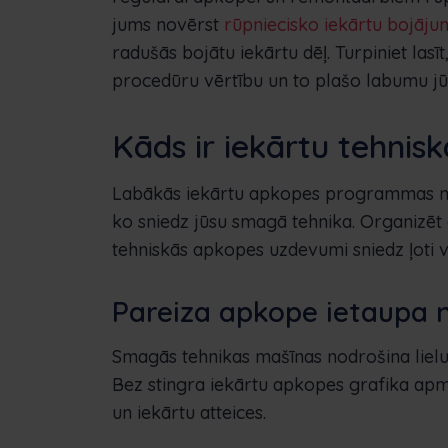
jums novērst
rūpniecisko iekārtu bojāju
radušās bojātu iekārtu dēļ. Turpiniet lasī
procedūru vērtību un to plašo labumu 
Kāds ir iekārtu tehnis
Labākās iekārtu apkopes programmas nod
ko sniedz jūsu smagā tehnika. Organizēt g
tehniskās apkopes uzdevumi sniedz ļoti 
Pareiza apkope ietaupa 
Smagās tehnikas mašīnas nodrošina lielu 
Bez stingra iekārtu apkopes grafika apm
un iekārtu atteices.