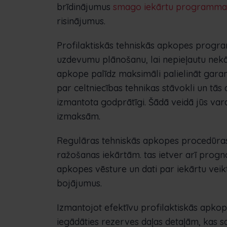
brīdinājumus
smago iekārtu programma
risinājumus.
Profilaktiskās tehniskās apkopes progr
uzdevumu plānošanu, lai nepieļautu nekā
apkope palīdz maksimāli palielināt garan
par celtniecības tehnikas stāvokli un tās 
izmantota godprātīgi. Šādā veidā jūs var
izmaksām.
Regulāras tehniskās apkopes procedūras
ražošanas iekārtām. tas ietver arī prog
apkopes vēsture un dati par iekārtu veik
bojājumus.
Izmantojot efektīvu profilaktiskās apko
iegādāties rezerves daļas detaļām, kas s