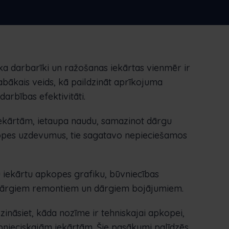
un optimizēt krājumus un daudz ko citu.
Nederlands
Norsk bokmål
српски
Slovenščina
Svenska
Türkçe
a darbarīki un ražošanas iekārtas vienmēr ir
abākais veids, kā paildzināt aprīkojuma
arbības efektivitāti.
ekārtām, ietaupa naudu, samazinot dārgu
pkopes uzdevumus, tie sagatavo nepieciešamos
u iekārtu apkopes grafiku, būvniecības
o dārgiem remontiem un dārgiem bojājumiem.
ināsiet, kāda nozīme ir tehniskajai apkopei,
nieciskajām iekārtām. Šie pasākumi palīdzēs