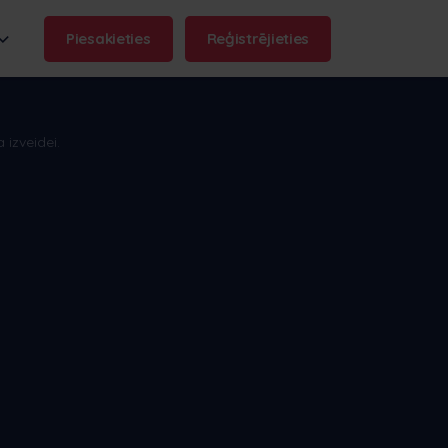
Piesakieties
Reģistrējieties
 izveidei.
aukums:
.frontu.com
Max AI ir šeit
Max AI palīdz jūsu komandai
rīkoties ātrāk un būt zinošai,
sākot no neskaidru uzdevumu
pārfrāzēšanas līdz atbildēm uz
jautājumiem "kāpēc tas
aizkavējās?".