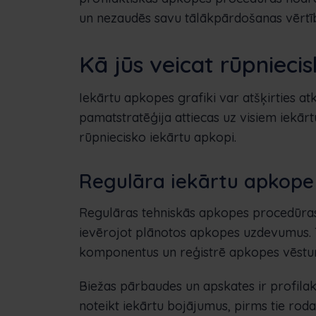
un nezaudēs savu tālākpārdošanas vērtī
Kā jūs veicat rūpnieci
Iekārtu apkopes grafiki var atšķirties 
pamatstratēģija attiecas uz visiem iekārtu 
rūpniecisko iekārtu apkopi.
Regulāra iekārtu apkope
Regulāras tehniskās apkopes procedūras 
ievērojot plānotos apkopes uzdevumus. 
komponentus un reģistrē apkopes vēsturi, 
Biežas pārbaudes un apskates ir profil
noteikt iekārtu bojājumus, pirms tie roda