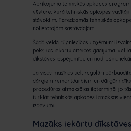
Aprīkojuma tehniskās apkopes programmā
vēsture, kurā tehniskās apkopes vadītāji
stāvoklim. Paredzamās tehniskās apkopes 
nolietotajām sastāvdaļām.
Šādā veidā rūpniecības uzņēmumi izvair
pēkšņas iekārtu atteices gadījumā. Vēl 
dīkstāves iespējamību un nodrošina iekā
Ja visas mašīnas tiek regulāri pārbaudītas
dārgiem remontdarbiem un dārgām dīks
procedūras atmaksājas ilgtermiņā, jo tās 
turklāt tehniskās apkopes izmaksas vie
izdevumi.
Mazāks iekārtu dīkstāves