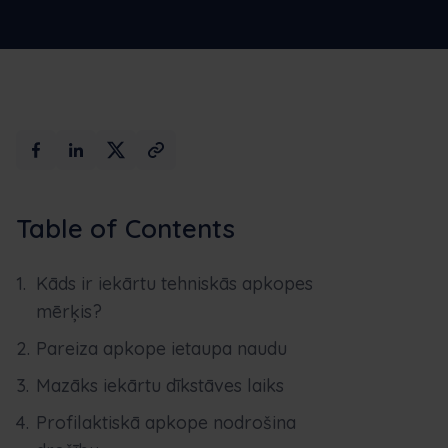
Maksimālais
Rezervēt
mākslīgais
demo
intelekts
versiju
Table of Contents
Kāds ir iekārtu tehniskās apkopes
mērķis?
Pareiza apkope ietaupa naudu
Mazāks iekārtu dīkstāves laiks
Profilaktiskā apkope nodrošina