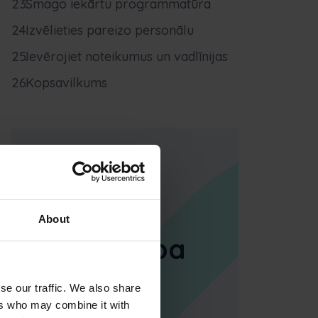
Smago iekārtu programmatūra
Izvēlieties pareizo personālu
Ievērojiet noteikumus un vadlīnijas
Kopsavilkums
Smagās
tehnikas
About
pārvaldība
kustībā
se our traffic. We also share
ers who may combine it with