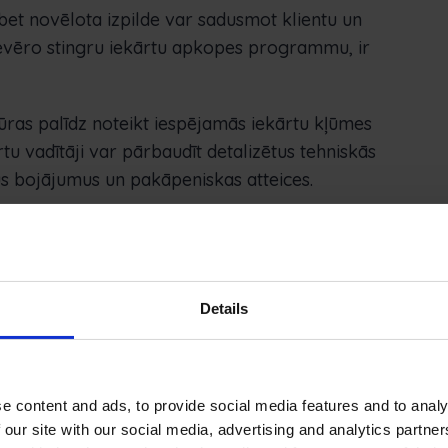
bet novēlota izpilde var sadusmot klientu un
evēro stingru iekārtu apkopes programmu, ir
ūras palīdz noteikt iespējamās iekārtu kļūmes
tu vadītāji var pārbaudīt detalizētus tehniskās
jus bojājumus un pakāpeniskas atteices.
pkopes programma nodrošina, ka ikviena iekārta
ēc iespējas mazāk dīkstāvju.
Details
rošina drošību
cedūras sniedz operatoriem pārliecību, ka viņi
turētas būviekārtas rada drošu vidi
e content and ads, to provide social media features and to analy
ba vietā.
 our site with our social media, advertising and analytics partn