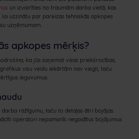
mus
un izvairīties no traumām darba vietā, kas
t, lai uzzinātu par pareizas tehniskās apkopes
jūsu uzņēmumam.
kās apkopes mērķis?
rošina, ka jūs saņemat visas priekšrocības,
rafikus visu veidu iekārtām nav viegli, taču
vērtīgus ieguvumus.
naudu
darba ražīgumu, taču to detaļas ātri bojājas.
ācīti operatori nepamanīs negaidītus bojājumus