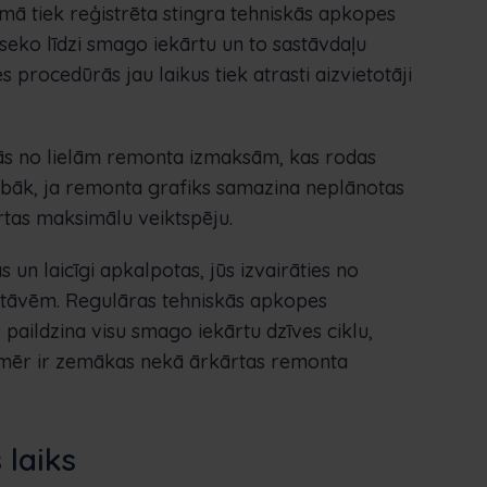
 tiek reģistrēta stingra tehniskās apkopes
 seko līdzi smago iekārtu un to sastāvdaļu
procedūrās jau laikus tiek atrasti aizvietotāji
ās no lielām remonta izmaksām, kas rodas
labāk, ja remonta grafiks samazina neplānotas
rtas maksimālu veiktspēju.
 un laicīgi apkalpotas, jūs izvairāties no
tāvēm. Regulāras tehniskās apkopes
paildzina visu smago iekārtu dzīves ciklu,
nmēr ir zemākas nekā ārkārtas remonta
 laiks