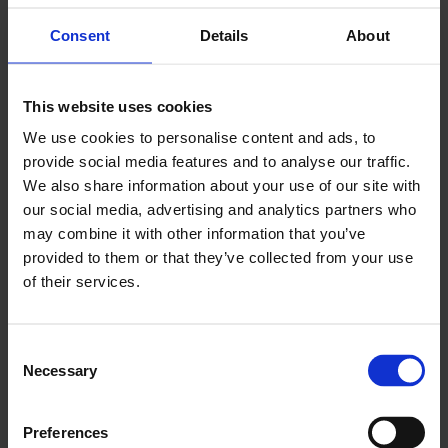
Consent
Details
About
Senesnėse mašinose pagal prognozuojamos techninės
priežiūros procedūras kartą per kelias savaites
kruopščiai tikrinami visi pagrindiniai komponentai ir
This website uses cookies
keičiamos dalys.
We use cookies to personalise content and ads, to
provide social media features and to analyse our traffic.
Valdymas realiuoju laiku
We also share information about your use of our site with
Šiandien šios procedūros yra dinamiškos: sunkiosios
our social media, advertising and analytics partners who
may combine it with other information that you’ve
įrangos programinė įranga renka duomenis apie
provided to them or that they’ve collected from your use
mašinos būklę. Šios programos gali būti
of their services.
automatizuotos ir siųsti įspėjimus, siūlyti prognozes ir
pirkti naujas analizuojamos mašinos dalis.
Consent
Sąlyginis techninės priežiūros
Necessary
Selection
tvarkaraštis
Sąlyginė techninė priežiūra orientuota į unikalias
Preferences