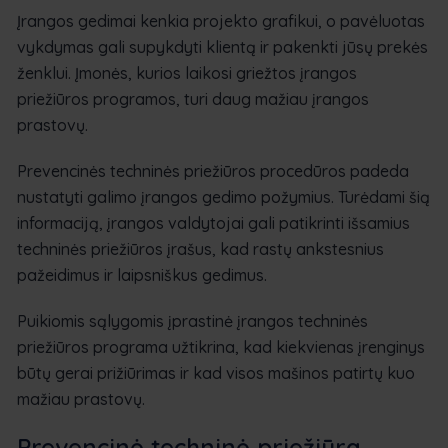
Įrangos gedimai kenkia projekto grafikui, o pavėluotas
vykdymas gali supykdyti klientą ir pakenkti jūsų prekės
ženklui. Įmonės, kurios laikosi griežtos įrangos
priežiūros programos, turi daug mažiau įrangos
prastovų.
Prevencinės techninės priežiūros procedūros padeda
nustatyti galimo įrangos gedimo požymius. Turėdami šią
informaciją, įrangos valdytojai gali patikrinti išsamius
techninės priežiūros įrašus, kad rastų ankstesnius
pažeidimus ir laipsniškus gedimus.
Puikiomis sąlygomis įprastinė įrangos techninės
priežiūros programa užtikrina, kad kiekvienas įrenginys
būtų gerai prižiūrimas ir kad visos mašinos patirtų kuo
mažiau prastovų.
Prevencinė techninė priežiūra