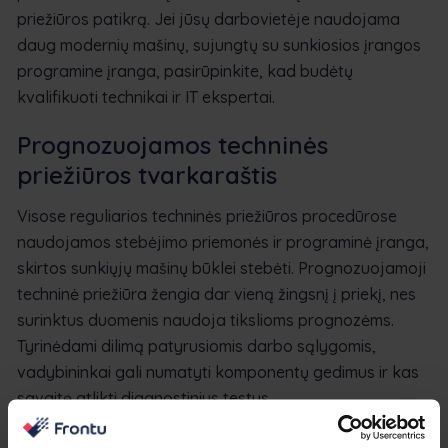
priežiūros patikrą. Jei jūsų darbovietėje naudojama
daug modernių mašinų, sujungtų su sunkiosios įrangos
programine įranga, pasirūpinkite, kad budėtų
kvalifikuoti technikai ir IT ekspertai.
Prognozuojamos techninės
priežiūros tvarkaraštis
Visose reguliarios techninės priežiūros procedūrose
naudojamos stebėjimo priemonės ir programinė įranga,
skirtos sunkiųjų mašinų būklei stebėti. Prognozuojamoji
techninė priežiūra žengia dar vieną žingsnį į priekį, nes
surinktus duomenis naudoja tikslioms prognozėms.
Tyrinėdami dilimą patyrusiomis darbo sąlygomis,
vadybininkai gali numatyti komponentų gedimus ir kas
savaitę atlikti diagnostinius testus.
Atsarginių dalių pirkimas