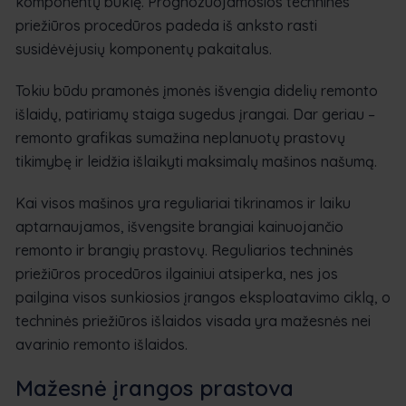
komponentų būklę. Prognozuojamosios techninės
priežiūros procedūros padeda iš anksto rasti
susidėvėjusių komponentų pakaitalus.
Tokiu būdu pramonės įmonės išvengia didelių remonto
išlaidų, patiriamų staiga sugedus įrangai. Dar geriau –
remonto grafikas sumažina neplanuotų prastovų
tikimybę ir leidžia išlaikyti maksimalų mašinos našumą.
Kai visos mašinos yra reguliariai tikrinamos ir laiku
aptarnaujamos, išvengsite brangiai kainuojančio
remonto ir brangių prastovų. Reguliarios techninės
priežiūros procedūros ilgainiui atsiperka, nes jos
pailgina visos sunkiosios įrangos eksploatavimo ciklą, o
techninės priežiūros išlaidos visada yra mažesnės nei
avarinio remonto išlaidos.
Mažesnė įrangos prastova