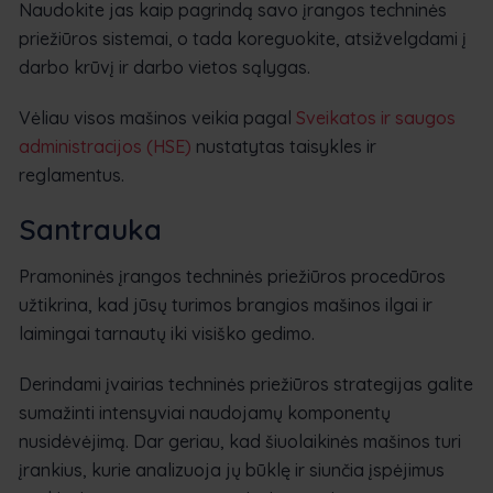
Naudokite jas kaip pagrindą savo įrangos techninės
priežiūros sistemai, o tada koreguokite, atsižvelgdami į
darbo krūvį ir darbo vietos sąlygas.
Vėliau visos mašinos veikia pagal
Sveikatos ir saugos
administracijos (HSE)
nustatytas taisykles ir
reglamentus.
Santrauka
Pramoninės įrangos techninės priežiūros procedūros
užtikrina, kad jūsų turimos brangios mašinos ilgai ir
laimingai tarnautų iki visiško gedimo.
Derindami įvairias techninės priežiūros strategijas galite
sumažinti intensyviai naudojamų komponentų
nusidėvėjimą. Dar geriau, kad šiuolaikinės mašinos turi
įrankius, kurie analizuoja jų būklę ir siunčia įspėjimus