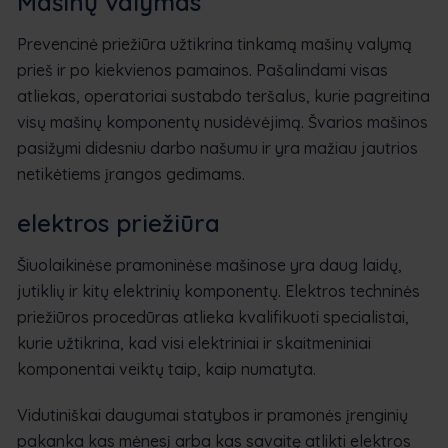
Mašinų valymas
Prevencinė priežiūra užtikrina tinkamą mašinų valymą
prieš ir po kiekvienos pamainos. Pašalindami visas
atliekas, operatoriai sustabdo teršalus, kurie pagreitina
visų mašinų komponentų nusidėvėjimą. Švarios mašinos
pasižymi didesniu darbo našumu ir yra mažiau jautrios
netikėtiems įrangos gedimams.
elektros priežiūra
Šiuolaikinėse pramoninėse mašinose yra daug laidų,
jutiklių ir kitų elektrinių komponentų. Elektros techninės
priežiūros procedūras atlieka kvalifikuoti specialistai,
kurie užtikrina, kad visi elektriniai ir skaitmeniniai
komponentai veiktų taip, kaip numatyta.
Vidutiniškai daugumai statybos ir pramonės įrenginių
pakanka kas mėnesį arba kas savaitę atlikti elektros