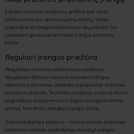
Įrangos techninės priežiūros grafikai gali skirtis
priklausomai nuo aptarnaujamų mašinų, tačiau
pagrindinė strategija taikoma visų tipų įrangai. Čia
pateikiami geriausi pramoninės įrangos priežiūros
būdai.
Reguliari įrangos priežiūra
Reguliarios techninės priežiūros procedūrose
daugiausia dėmesio skiriama kiekvieno įrangos
elemento patikrinimui, atliekant suplanuotas techninės
priežiūros užduotis. Techninės priežiūros vadovai tikrina
pagrindinius komponentus ir registruoja aptarnavimo
istoriją, kad žinotų statybos įrangos būklę.
Dažni bandymai ir patikros – tai prevencinės techninės
priežiūros metodai, padedantys nustatyti įrangos