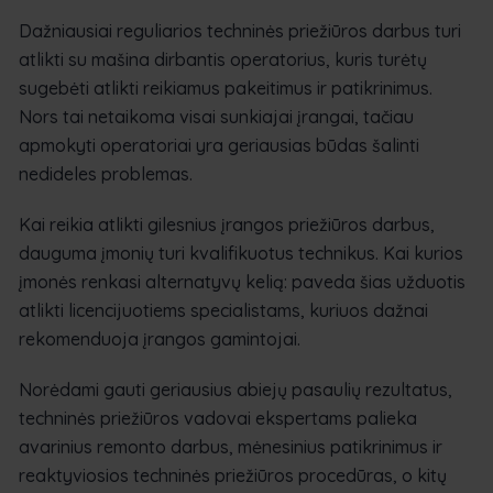
Dažniausiai reguliarios techninės priežiūros darbus turi
atlikti su mašina dirbantis operatorius, kuris turėtų
sugebėti atlikti reikiamus pakeitimus ir patikrinimus.
Nors tai netaikoma visai sunkiajai įrangai, tačiau
apmokyti operatoriai yra geriausias būdas šalinti
nedideles problemas.
Kai reikia atlikti gilesnius įrangos priežiūros darbus,
dauguma įmonių turi kvalifikuotus technikus. Kai kurios
įmonės renkasi alternatyvų kelią: paveda šias užduotis
atlikti licencijuotiems specialistams, kuriuos dažnai
rekomenduoja įrangos gamintojai.
Norėdami gauti geriausius abiejų pasaulių rezultatus,
techninės priežiūros vadovai ekspertams palieka
avarinius remonto darbus, mėnesinius patikrinimus ir
reaktyviosios techninės priežiūros procedūras, o kitų