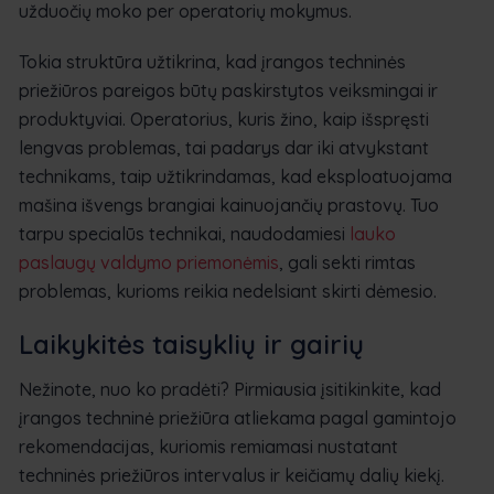
užduočių moko per operatorių mokymus.
Tokia struktūra užtikrina, kad įrangos techninės
priežiūros pareigos būtų paskirstytos veiksmingai ir
produktyviai. Operatorius, kuris žino, kaip išspręsti
lengvas problemas, tai padarys dar iki atvykstant
technikams, taip užtikrindamas, kad eksploatuojama
mašina išvengs brangiai kainuojančių prastovų. Tuo
tarpu specialūs technikai, naudodamiesi
lauko
paslaugų valdymo priemonėmis
, gali sekti rimtas
problemas, kurioms reikia nedelsiant skirti dėmesio.
Laikykitės taisyklių ir gairių
Nežinote, nuo ko pradėti? Pirmiausia įsitikinkite, kad
įrangos techninė priežiūra atliekama pagal gamintojo
rekomendacijas, kuriomis remiamasi nustatant
techninės priežiūros intervalus ir keičiamų dalių kiekį.