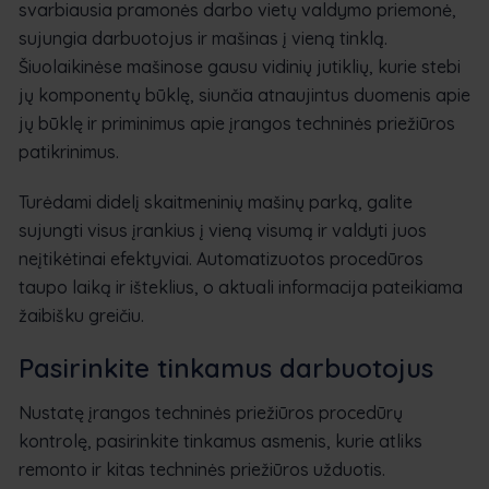
svarbiausia pramonės darbo vietų valdymo priemonė,
sujungia darbuotojus ir mašinas į vieną tinklą.
Šiuolaikinėse mašinose gausu vidinių jutiklių, kurie stebi
jų komponentų būklę, siunčia atnaujintus duomenis apie
jų būklę ir priminimus apie įrangos techninės priežiūros
patikrinimus.
Turėdami didelį skaitmeninių mašinų parką, galite
sujungti visus įrankius į vieną visumą ir valdyti juos
neįtikėtinai efektyviai. Automatizuotos procedūros
taupo laiką ir išteklius, o aktuali informacija pateikiama
žaibišku greičiu.
Pasirinkite tinkamus darbuotojus
Nustatę įrangos techninės priežiūros procedūrų
kontrolę, pasirinkite tinkamus asmenis, kurie atliks
remonto ir kitas techninės priežiūros užduotis.