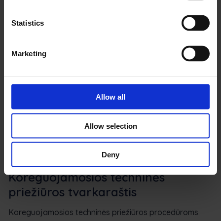
aptarnavimo užduotis, kurios koreguojamos
atsižvelgiant į darbo vietos aplinkos pokyčius. Šios
Statistics
procedūros retai taikomos patalpose esančiai įrangai,
tačiau yra būtinos lauke esančioms mašinoms.
Marketing
Pavyzdžiui, transporto priemonėms, kurios generuoja
darbo našumą, reikia žieminių grandinių ir padangų, taip
pat naudoti antifrizą, kad aušinimo skystis neužšaltų.
Allow all
Įrangos techninės priežiūros užduotys pagal sezoną
Allow selection
atliekamos kas kelis mėnesius. Įrangos savininkai,
vykdantys projektus šiltesniame klimate, šių procedūrų
gali visai atsisakyti.
Deny
Koreguojamosios techninės
priežiūros tvarkaraštis
Koreguojamosios techninės priežiūros procedūroms