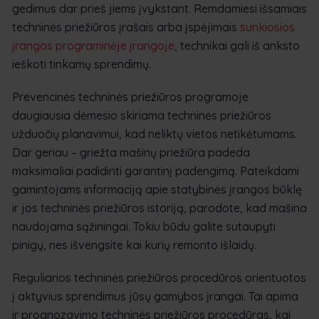
gedimus dar prieš jiems įvykstant. Remdamiesi išsamiais
techninės priežiūros įrašais arba įspėjimais
sunkiosios
įrangos programinėje įrangoje
, technikai gali iš anksto
ieškoti tinkamų sprendimų.
Prevencinės techninės priežiūros programoje
daugiausia dėmesio skiriama techninės priežiūros
užduočių planavimui, kad neliktų vietos netikėtumams.
Dar geriau – griežta mašinų priežiūra padeda
maksimaliai padidinti garantinį padengimą. Pateikdami
gamintojams informaciją apie statybinės įrangos būklę
ir jos techninės priežiūros istoriją, parodote, kad mašina
naudojama sąžiningai. Tokiu būdu galite sutaupyti
pinigų, nes išvengsite kai kurių remonto išlaidų.
Reguliarios techninės priežiūros procedūros orientuotos
į aktyvius sprendimus jūsų gamybos įrangai. Tai apima
ir prognozavimo techninės priežiūros procedūras, kai