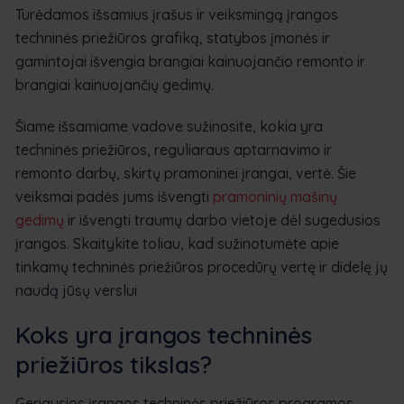
Turėdamos išsamius įrašus ir veiksmingą įrangos
techninės priežiūros grafiką, statybos įmonės ir
gamintojai išvengia brangiai kainuojančio remonto ir
brangiai kainuojančių gedimų.
Šiame išsamiame vadove sužinosite, kokia yra
techninės priežiūros, reguliaraus aptarnavimo ir
remonto darbų, skirtų pramoninei įrangai, vertė. Šie
veiksmai padės jums išvengti
pramoninių mašinų
gedimų
ir išvengti traumų darbo vietoje dėl sugedusios
įrangos. Skaitykite toliau, kad sužinotumėte apie
tinkamų techninės priežiūros procedūrų vertę ir didelę jų
naudą jūsų verslui
Koks yra įrangos techninės
priežiūros tikslas?
Geriausios įrangos techninės priežiūros programos