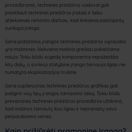
procedūromis, techninės priežiūros vadovai gali
pasikliauti techninės priežiūros įrašais ir laiku
atliekamais remonto darbais, kad tinkamai pasirūpintų
sunkiąja įranga.
Gerai prižiūrimos įrangos techninės priežiūros sąnaudos
yra mažesnės: kiekviena mašina greičiau pakeičiama
nauja. Tokiu būdu sugedę komponentai nepažeidžia
kitų dalių, o sunkioji statybinė įranga tarnauja ilgiau nei
numatyta eksploatacijos trukmė.
Gerai suplanuotas techninės priežiūros grafikas gali
pailginti visų tipų įrangos tarnavimo laiką. Tokiu būdu
prevencinės techninės priežiūros procedūros užtikrina,
kad mašinos tarnautų kuo ilgiau ir neprarastų savo
perpardavimo vertės.
Kaip prižiūrėti pramoninę įrangą?