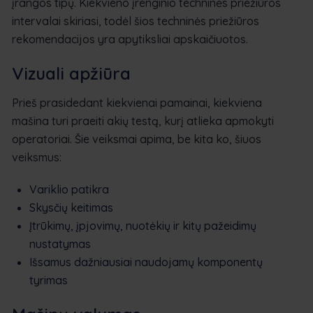
įrangos tipų. Kiekvieno įrenginio techninės priežiūros
intervalai skiriasi, todėl šios techninės priežiūros
rekomendacijos yra apytiksliai apskaičiuotos.
Vizuali apžiūra
Prieš prasidedant kiekvienai pamainai, kiekviena
mašina turi praeiti akių testą, kurį atlieka apmokyti
operatoriai. Šie veiksmai apima, be kita ko, šiuos
veiksmus:
Variklio patikra
Skysčių keitimas
Įtrūkimų, įpjovimų, nuotėkių ir kitų pažeidimų
nustatymas
Išsamus dažniausiai naudojamų komponentų
tyrimas