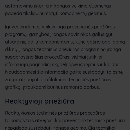
aptarnavimo istorija ir įrangos veikimo duomenys
padeda tiksliau numatyti komponentų gedimus.
Įgyvendindamas veiksmingą prevencinės priežiūros
programą, gamybos įrangos savininkas gali įsigyti
atsarginių dalių komponentams, kurie patiria papildomą
dilimą. Įrangos techninės priežiūros programinė įranga
supaprastina šias procedūras: vidiniai jutikliai
informuoja pagrindinį skydelį apie įspėjimus ir klaidas.
Naudodamiesi šia informacija galite sustabdyti tolesnę
žalą ir atnaujinti profilaktinės techninės priežiūros
grafiką, įtraukdami būtinus remonto darbus.
Reaktyvioji priežiūra
Reaktyviosios techninės priežiūros procedūros
taikomos tais atvejais, kai prevencinė techninė priežiūra
nepadeda sustabdyti įrangos gedimo. Čia technikai