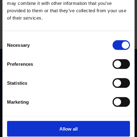
may combine it with other information that you’ve
provided to them or that they’ve collected from your use
of their services.
All Integrations
Consent
Necessary
Selection
Preferences
Einfache, transparente
Preisgestaltung
Statistics
Zu den führenden Außendienstunternehmen in den
Bereichen Schwermaschinen, HVAC,
Marketing
Verkaufsautomaten, Gebäudemanagement, Sicherheit
und Versorgungsunternehmen auf der ganzen Welt
gehören
Allow all