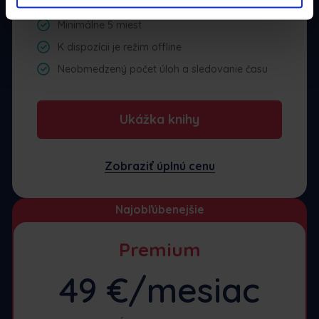
Minimálne 5 miest
K dispozícii je režim offline
Neobmedzený počet úloh a sledovanie času
Ukážka knihy
Zobraziť úplnú cenu
Najobľúbenejšie
Premium
49 €/mesiac