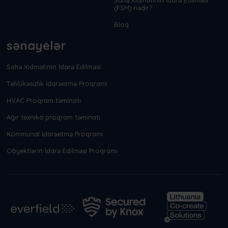
(FSM) nədir?
Bloq
sənayelər
Sahə Xidmətinin İdarə Edilməsi
Təhlükəsizlik İdarəetmə Proqramı
HVAC Proqram təminatı
Ağır texnika proqram təminatı
Kommunal İdarəetmə Proqramı
Obyektlərin İdarə Edilməsi Proqramı