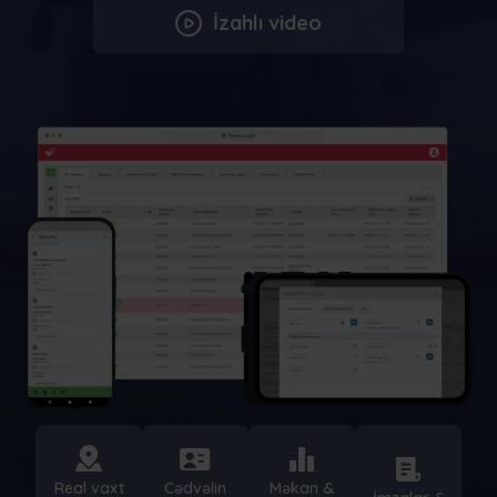
İzahlı video
Cədvəlin
Məkan &
Real vaxt