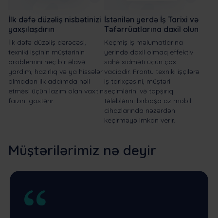
İlk dəfə düzəliş nisbətinizi
İstənilən yerdə İş Tarixi və
yaxşılaşdırın
Təfərrüatlarına daxil olun
İlk dəfə düzəliş dərəcəsi,
Keçmiş iş məlumatlarına
texniki işçinin müştərinin
yerində daxil olmaq effektiv
problemini heç bir əlavə
sahə xidməti üçün çox
yardım, hazırlıq və ya hissələr
vacibdir. Frontu texniki işçilərə
olmadan ilk addımda həll
iş tarixçəsini, müştəri
etməsi üçün lazım olan vaxtın
seçimlərini və tapşırıq
faizini göstərir.
tələblərini birbaşa öz mobil
cihazlarında nəzərdən
keçirməyə imkan verir.
Müştərilərimiz nə deyir