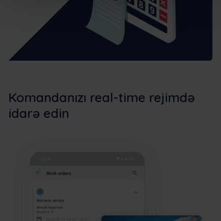
Komandanızı real-time rejimdə
idarə edin