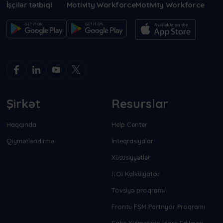
İşçilər tətbiqi
Motivity Workforce
Motivity Workforce
Şirkət
Resurslar
Haqqında
Help Center
Qiymətləndirmə
İnteqrasiyalar
Xüsusiyyətlər
ROI Kalkulyator
Tövsiyə proqramı
Frontu FSM Partnyor Proqramı
Sahə Xidmətinin İdarə Edilməsi