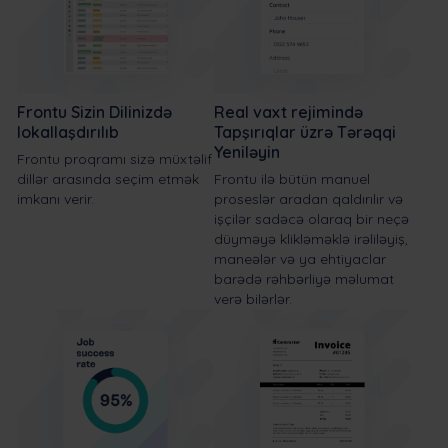
Frontu Sizin Dilinizdə
Real vaxt rejimində
lokallaşdırılıb
Tapşırıqlar üzrə Tərəqqi
Yeniləyin
Frontu proqramı sizə müxtəlif
dillər arasında seçim etmək
Frontu ilə bütün manuel
imkanı verir.
proseslər aradan qaldırılır və
işçilər sadəcə olaraq bir neçə
düyməyə klikləməklə irəliləyiş,
maneələr və ya ehtiyaclar
barədə rəhbərliyə məlumat
verə bilərlər.