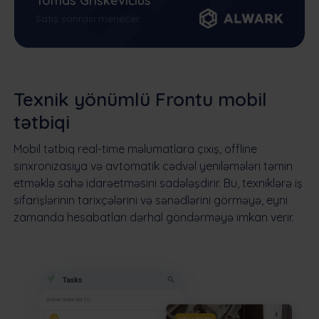
Tomas Griškevičius
Satış sonrası menecer
Texnik yönümlü Frontu mobil
tətbiqi
Mobil tətbiq real-time məlumatlara çıxış, offline
sinxronizasiya və avtomatik cədvəl yeniləmələri təmin
etməklə sahə idarəetməsini sadələşdirir. Bu, texniklərə iş
sifarişlərinin tarixçələrini və sənədlərini görməyə, eyni
zamanda hesabatları dərhal göndərməyə imkan verir.