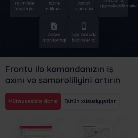
İmzalar &
idarə
Vaxtın
rejimində
qiymətləndirmələr
edilməsi
izlənməsi
tapşırıqlar
Anbar
İşlər barədə
monitorinqi
bildirişlər al
Frontu ilə komandanızın iş
axını və səmərəliliyini artırın
Mütəxəssislə danış
Bütün xüsusiyyətlər