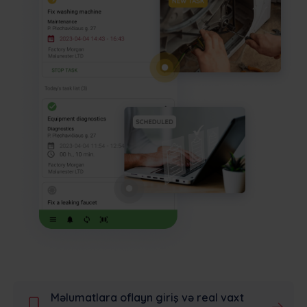
Məlumatlara oflayn giriş və real vaxt