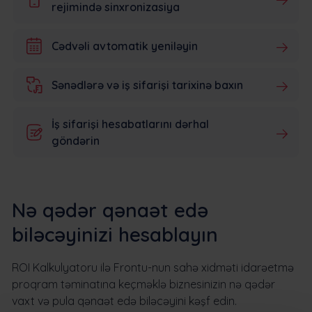
rejimində sinxronizasiya
Cədvəli avtomatik yeniləyin
Sənədlərə və iş sifarişi tarixinə baxın
İş sifarişi hesabatlarını dərhal
göndərin
Nə qədər qənaət edə
biləcəyinizi hesablayın
ROI Kalkulyatoru ilə Frontu-nun sahə xidməti idarəetmə
proqram təminatına keçməklə biznesinizin nə qədər
vaxt və pula qənaət edə biləcəyini kəşf edin.