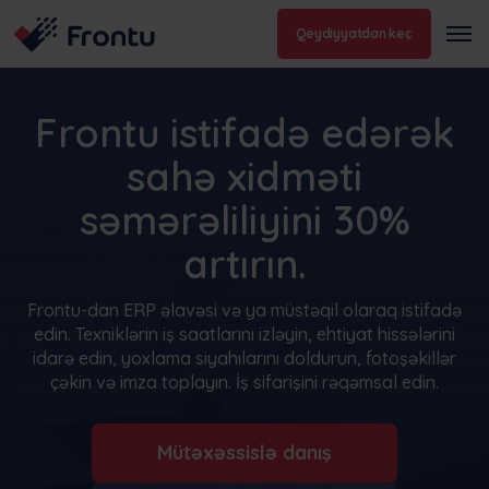
Qeydiyyatdan keç
Frontu istifadə edərək
sahə xidməti
səmərəliliyini 30%
artırın.
Frontu-dan ERP əlavəsi və ya müstəqil olaraq istifadə
edin. Texniklərin iş saatlarını izləyin, ehtiyat hissələrini
idarə edin, yoxlama siyahılarını doldurun, fotoşəkillər
çəkin və imza toplayın. İş sifarişini rəqəmsal edin.
Mütəxəssislə danış