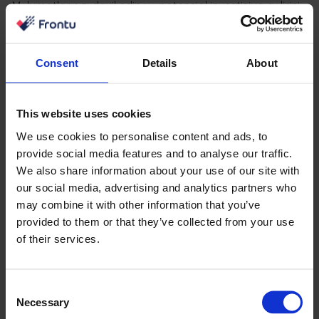
Məlumatlarınızı daxil edin və potensial investisiya gəlirini
dərhal görün.
Niyə bizim ROI kalkulyatorumuzdan
Consent
Details
About
istifadə etməli:
Biznesinizin ümumilikdə nə qədər qənaət edə biləcəyi
This website uses cookies
Sənədləşməyə ehtiyacın aradan qaldırılması təxminləri
We use cookies to personalise content and ads, to
Komandanızın hər həftə, ay və il nə qədər vaxta qənaət
provide social media features and to analyse our traffic.
edə biləcəyini görün
We also share information about your use of our site with
our social media, advertising and analytics partners who
Hesablayın
may combine it with other information that you’ve
provided to them or that they’ve collected from your use
of their services.
93%
40%
Consent
Necessary
Selection