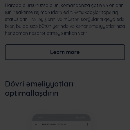
Harada olursunuzsa olun, komandanıza çatın və onların
işini real-time rejimdə idarə edin. Əməkdaşlar tapşırıq
statuslarını, irəliləyişlərini və müştəri sorğularını qeyd edə
bilər, bu da sizə bütün yerində və kənar əməliyyatlarınıza
hər zaman nəzarət etməyə imkan verir.
Learn more
Dövri əməliyyatları
optimallaşdırın