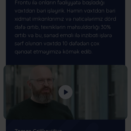
Frontu ilə onların fəaliyyətə başladığı
vaxtdan bəri işləyirik. Həmin vaxtdan bəri
xidmət imkanlarımız və nəticələrimiz dörd
dəfə artıb, texniklərin məhsuldarlığı 30%
artıb və bu, sənəd emalı ilə inzibati işlərə
sərf olunan vaxtda 10 dəfədən çox
qənaət etməyimizə kömək edib.