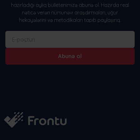
hazırladığı aylıq bülletenimizə abunə ol. Hazırda real
nəticə verən nümunəvi araşdırmaları, uğur
hekayələrini və metodikaları tapıb paylaşırıq.
Abunə ol