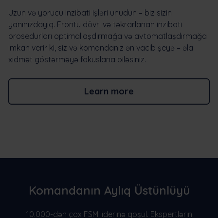
Uzun və yorucu inzibati işləri unudun – biz sizin
yanınızdayıq. Frontu dövri və təkrarlanan inzibati
prosedurları optimallaşdırmağa və avtomatlaşdırmağa
imkan verir ki, siz və komandanız ən vacib şeyə – əla
xidmət göstərməyə fokuslana biləsiniz.
Learn more
Komandanın Aylıq Üstünlüyü
10.000-dən çox FSM liderinə qoşul. Ekspertlərin