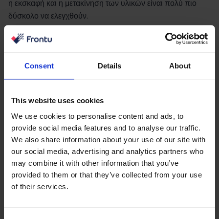
η εκσκαφή και η μετακίνηση των υλικών είναι πολύ πιο
δύσκολο να ελεγχθούν.
Ώρες λειτουργίας εκσκαφέων:
πόσο διαρκεί ένας εκσκαφέας;
Consent
Details
About
Για τους σύγχρονους εκσκαφείς, οι ώρες λειτουργίας
μπορεί να κυμαίνονται από 5.000 έως και 20.000.
This website uses cookies
Υπάρχουν πολλοί παράγοντες που επηρεάζουν αυτούς
τους αριθμούς και το καλύτερο εργαλείο για την παράταση
We use cookies to personalise content and ads, to
της διάρκειας ζωής τους είναι ένας απλός κατάλογος
provide social media features and to analyse our traffic.
We also share information about your use of our site with
ελέγχου συντήρησης. Χωρίς ένα σωστό ιστορικό σέρβις, οι
our social media, advertising and analytics partners who
χειριστές και οι εξειδικευμένοι τεχνικοί μπορεί να μην
may combine it with other information that you’ve
παρατηρήσουν λανθασμένα επίπεδα υγρών και λίπανσης
provided to them or that they’ve collected from your use
και να μην αντιληφθούν ακόμη και τα σημάδια σταδιακής
of their services.
βλάβης σε βασικά εξαρτήματα.
Οι εκσκαφείς βαρέως τύπου με μεγαλύτερο φόρτο