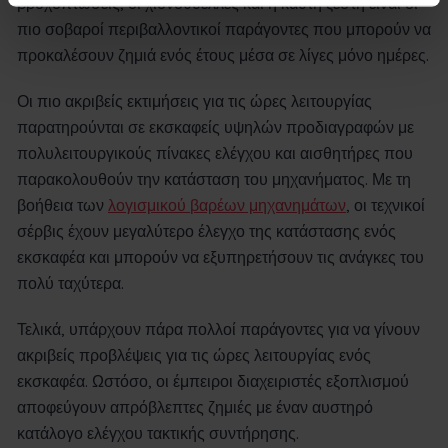
βροχοπτώσεις, οι χιονοθύελλες και η καυτή ζέστη είναι οι
πιο σοβαροί περιβαλλοντικοί παράγοντες που μπορούν να
προκαλέσουν ζημιά ενός έτους μέσα σε λίγες μόνο ημέρες.
Οι πιο ακριβείς εκτιμήσεις για τις ώρες λειτουργίας
παρατηρούνται σε εκσκαφείς υψηλών προδιαγραφών με
πολυλειτουργικούς πίνακες ελέγχου και αισθητήρες που
παρακολουθούν την κατάσταση του μηχανήματος. Με τη
βοήθεια των
λογισμικού βαρέων μηχανημάτων
, οι τεχνικοί
σέρβις έχουν μεγαλύτερο έλεγχο της κατάστασης ενός
εκσκαφέα και μπορούν να εξυπηρετήσουν τις ανάγκες του
πολύ ταχύτερα.
Τελικά, υπάρχουν πάρα πολλοί παράγοντες για να γίνουν
ακριβείς προβλέψεις για τις ώρες λειτουργίας ενός
εκσκαφέα. Ωστόσο, οι έμπειροι διαχειριστές εξοπλισμού
αποφεύγουν απρόβλεπτες ζημιές με έναν αυστηρό
κατάλογο ελέγχου τακτικής συντήρησης.