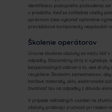
identifikáciu postupného poškodenia za
v predstihu. Keď sa zohľadnia všetky po
správnom čase vykonať optimálne výmeny
prevádzkové komponenty nespôsobili ved
Školenie operátorov
Úrovne školenia obsluhy sa môžu líšiť v
odpadky. Stacionárny stroj si vyžaduje,
bezpečnostných zábran a to, aké druhy 
recyklácie. Školením zamestnancov, aby 
horľavé materiály, sklo, elektronické súč
životnosť lisu na odpadky z dôvodu elim
V prípade nákladných vozidiel na zhutň
obsluhy pridávajú zručnosti pri riadení 