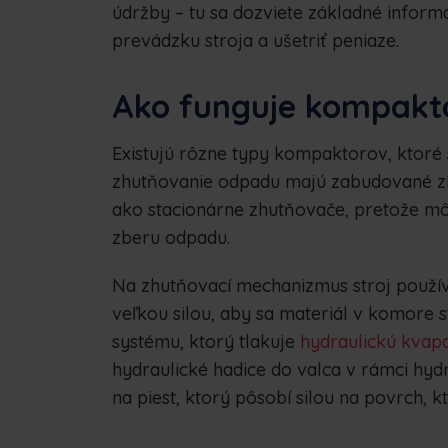
údržby – tu sa dozviete základné infor
prevádzku stroja a ušetriť peniaze.
Ako funguje kompakt
Existujú rôzne typy kompaktorov, ktoré 
zhutňovanie odpadu majú zabudované zh
ako stacionárne zhutňovače, pretože mô
zberu odpadu.
Na zhutňovací mechanizmus stroj používa
veľkou silou, aby sa materiál v komore s
systému, ktorý tlakuje
hydraulickú kvapa
hydraulické hadice do valca v rámci hydr
na piest, ktorý pôsobí silou na povrch, 