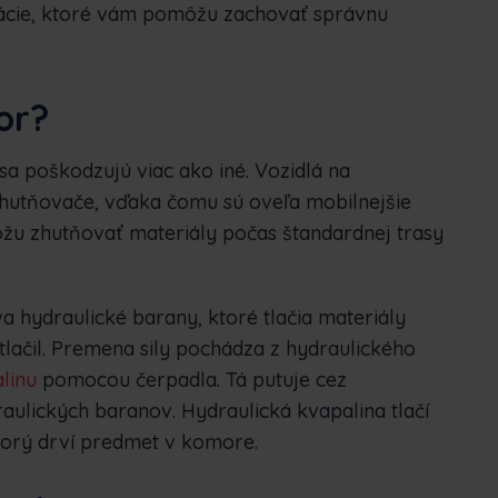
mácie, ktoré vám pomôžu zachovať správnu
or?
sa poškodzujú viac ako iné. Vozidlá na
utňovače, vďaka čomu sú oveľa mobilnejšie
žu zhutňovať materiály počas štandardnej trasy
 hydraulické barany, ktoré tlačia materiály
tlačil. Premena sily pochádza z hydraulického
linu
pomocou čerpadla. Tá putuje cez
aulických baranov. Hydraulická kvapalina tlačí
ktorý drví predmet v komore.