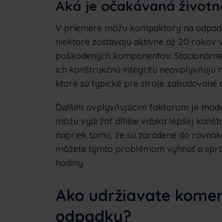
Aká je očakávaná život
V priemere môžu kompaktory na odpadky
niektoré zostávajú aktívne až 20 rokov 
poškodených komponentov. Stacionárne 
ich konštrukčnú integritu neovplyvňujú
ktoré sú typické pre stroje zabudované 
Ďalším ovplyvňujúcim faktorom je model
môžu vydržať dlhšie vďaka lepšej konšt
napriek tomu, že sú zaradené do rovnake
môžete týmto problémom vyhnúť a sprá
hodiny.
Ako udržiavate kome
odpadky?