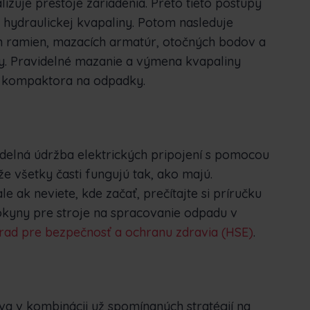
uje prestoje zariadenia. Preto tieto postupy
 hydraulickej kvapaliny. Potom nasleduje
ch ramien, mazacích armatúr, otočných bodov a
. Pravidelné mazanie a výmena kvapaliny
 kompaktora na odpadky.
delná údržba elektrických pripojení s pomocou
e všetky časti fungujú tak, ako majú.
le ak neviete, kde začať, prečítajte si príručku
kyny pre stroje na spracovanie odpadu v
rad pre bezpečnosť a ochranu zdravia (HSE)
.
íva v kombinácii už spomínaných stratégií na