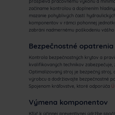
prospieva pracovnému výkonu a minimaliz
začíname kontrolou a doplnením hladiny
mazanie pohyblivých častí: hydraulický
komponentov v rámci pohonnej jednotky
zabráni nadmernému poškodeniu vášho
Bezpečnostné opatrenia
Kontrola bezpečnostných krytov a pravi
kvalifikovaných technikov zabezpečuje, ž
Optimalizovaný stroj je bezpečný stroj, a
výrobcu a dodržiavajte bezpečnostné po
Spojenom kráľovstve, ktoré odporúča
Ú
Výmena komponentov
Kľúč k účinnej preventívnej údržbe spoč