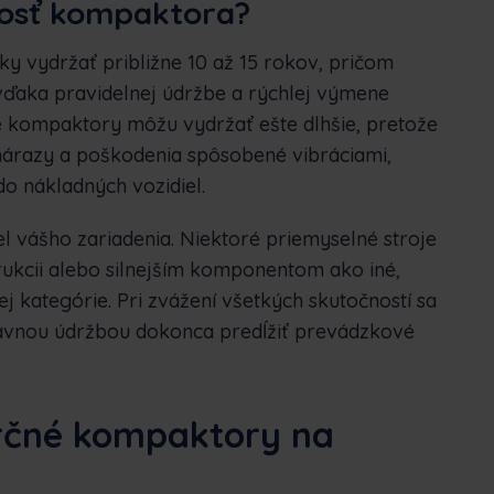
nosť kompaktora?
 vydržať približne 10 až 15 rokov, pričom
vďaka pravidelnej údržbe a rýchlej výmene
kompaktory môžu vydržať ešte dlhšie, pretože
 nárazy a poškodenia spôsobené vibráciami,
do nákladných vozidiel.
 vášho zariadenia. Niektoré priemyselné stroje
rukcii alebo silnejším komponentom ako iné,
j kategórie. Pri zvážení všetkých skutočností sa
vnou údržbou dokonca predĺžiť prevádzkové
rčné kompaktory na