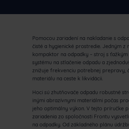
podnikom
N
S
Pomocou zariadení na nakladanie s od
čisté a hygienické prostredie. Jedným z 
kompaktor na odpadky – stroj s ťažkým 
systému na stlačenie odpadu a zjednoduš
znižuje frekvenciu potrebnej prepravy,
materiálu na ceste k likvidácii.
Hoci sú zhutňovače odpadu robustné str
inými abrazívnymi materiálmi počas proc
jeho optimálny výkon. V tejto príručke 
zariadenia zo spoločnosti Frontu vysve
na odpadky. Od základného plánu údržby