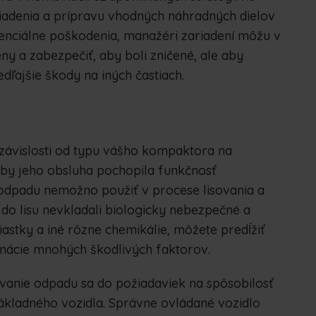
riadenia a prípravu vhodných náhradných dielov
tenciálne poškodenia, manažéri zariadení môžu v
 a zabezpečiť, aby boli zničené, ale aby
ľajšie škody na iných častiach.
 závislosti od typu vášho kompaktora na
 aby jeho obsluha pochopila funkčnosť
odpadu nemožno použiť v procese lisovania a
do lisu nevkladali biologicky nebezpečné a
iastky a iné rôzne chemikálie, môžete predĺžiť
inácie mnohých škodlivých faktorov.
ovanie odpadu sa do požiadaviek na spôsobilosť
nákladného vozidla. Správne ovládané vozidlo