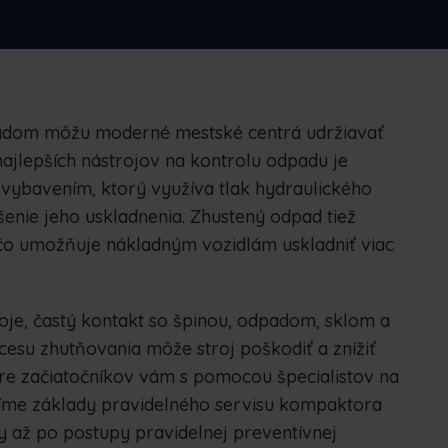
ederlands
Norsk bokmål
српски
lovenščina
Svenska
Türkçe
padom môžu moderné mestské centrá udržiavať
najlepších nástrojov na kontrolu odpadu je
vybavením, ktorý využíva tlak hydraulického
enie jeho uskladnenia. Zhustený odpad tiež
 čo umožňuje nákladným vozidlám uskladniť viac
oje, častý kontakt so špinou, odpadom, sklom a
esu zhutňovania môže stroj poškodiť a znížiť
pre začiatočníkov vám s pomocou špecialistov na
tlíme základy pravidelného servisu kompaktora
 až po postupy pravidelnej preventívnej