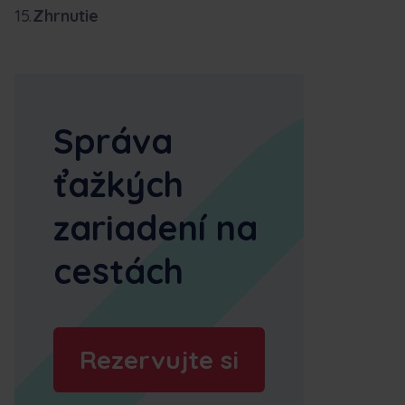
Zhrnutie
Správa
ťažkých
zariadení na
cestách
Rezervujte si