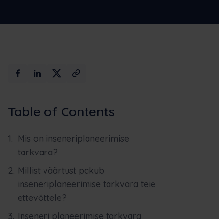
Max AI
Broneerige demo
Table of Contents
Mis on inseneriplaneerimise
tarkvara?
Millist väärtust pakub
inseneriplaneerimise tarkvara teie
ettevõttele?
Inseneri planeerimise tarkvara