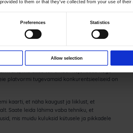
 provided to them or that they’ve collected from your use of their
eskondade tootlikkuse ja tulemuslikkuse kohta.
ökohtadele optimeeritakse vastavalt liiklusele,
Preferences
Statistics
e ja tähtaegadest kinnipidamine
äliinseneride ja klientide vahel.
eerimislahendus
Allow selection
tarkvara, mis aitab teil ümber kujundada kogu
eie platvormi tugevamaid konkurentsieeliseid on
 kaarti, et näha kaugust ja liiklust, et
t. Saate leida lähima vaba tehniku, et
lusid, mis muidu kuluksid kütusele ja pikkadele