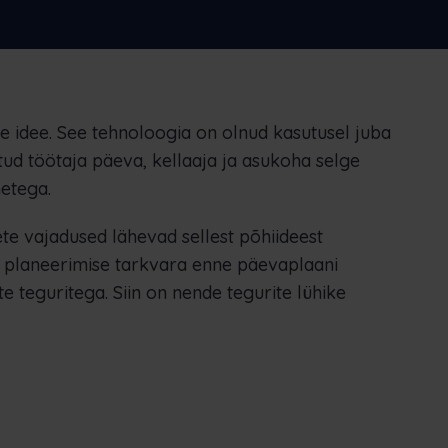
Nederlands
Norsk bokmål
српски
Slovenščina
Svenska
Türkçe
e idee. See tehnoloogia on olnud kasutusel juba
tud töötaja päeva, kellaaja ja asukoha selge
etega.
te vajadused lähevad sellest põhiideest
 planeerimise tarkvara enne päevaplaani
teguritega. Siin on nende tegurite lühike