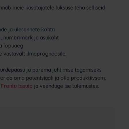
nnab meie kasutajatele luksuse teha selliseid
ide ja ülesannete kohta
l, numbrimärk ja asukoht
ja lõpuaeg
 vastavalt ilmaprognoosile.
juurdepääsu ja parema juhtimise tagamiseks
rida oma potentsiaali ja olla produktiivsem,
 Frontu tasuta
ja veenduge ise tulemustes.