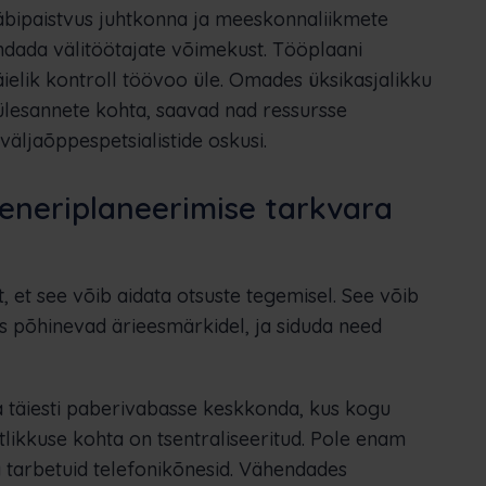
bipaistvus juhtkonna ja meeskonnaliikmete
ndada välitöötajate võimekust. Tööplaani
äielik kontroll töövoo üle. Omades üksikasjalikku
a ülesannete kohta, saavad nad ressursse
väljaõppespetsialistide oskusi.
seneriplaneerimise tarkvara
, et see võib aidata otsuste tegemisel. See võib
is põhinevad ärieesmärkidel, ja siduda need
da täiesti paberivabasse keskkonda, kus kogu
otlikkuse kohta on tsentraliseeritud. Pole enam
a tarbetuid telefonikõnesid. Vähendades