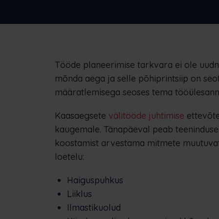
ettevõtteid
Tööde planeerimise tarkvara ei ole uudn
mõnda aega ja selle põhiprintsiip on seo
määratlemisega seoses tema tööülesann
Kaasaegsete
välitööde juhtimise
ettevõte
kaugemale. Tänapäeval peab teeninduse
koostamist arvestama mitmete muutuvate 
loetelu:
Haiguspuhkus
Liiklus
Ilmastikuolud