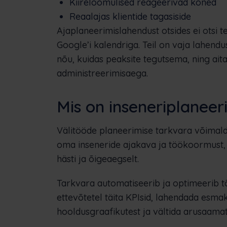
Kiireloomulised reageerivad kõned
Reaalajas klientide tagasiside
Ajaplaneerimislahendust otsides ei otsi 
Google’i kalendriga. Teil on vaja lahendu
nõu, kuidas peaksite tegutsema, ning aita
administreerimisaega.
Mis on inseneriplaneer
Välitööde planeerimise tarkvara võimalda
oma inseneride ajakava ja töökoormust, e
hästi ja õigeaegselt.
Tarkvara automatiseerib ja optimeerib t
ettevõtetel täita KPIsid, lahendada esma
hooldusgraafikutest ja vältida arusaamat