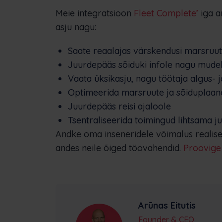
Meie integratsioon
Fleet Complete’
iga a
asju nagu:
Saate reaalajas värskendusi marsruut
Juurdepääs sõiduki infole nagu mude
Vaata üksikasju, nagu töötaja algus- 
Optimeerida marsruute ja sõiduplaane
Juurdepääs reisi ajaloole
Tsentraliseerida toimingud lihtsama 
Andke oma inseneridele võimalus realisee
andes neile õiged töövahendid.
Proovige
Arūnas Eitutis
Founder & CEO