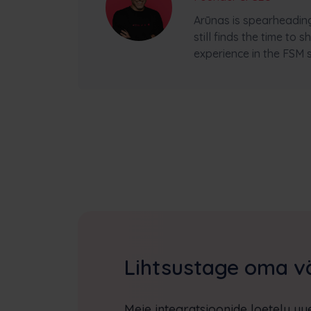
Arūnas is spearheadin
still finds the time to
experience in the FSM 
Lihtsustage oma vä
Meie integratsioonide loetelu uu