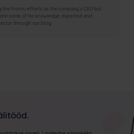
g the Frontu efforts as the company’s CEO but
 share some of his knowledge, expertise and
sector through our blog.
litööd.
endatakse sageli. Lisateabe saamiseks