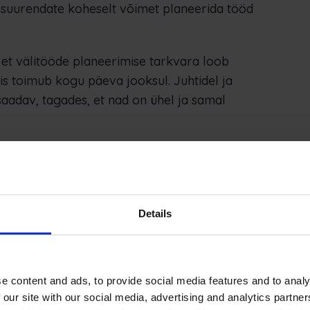
t, suurendate koheselt võimet planeerida tööd
, et välitööde planeerimise tarkvara loob
is toimub kogu päeva jooksul. Juhtidel ja
saadav, tagades, et nad on ühel ja samal
kvara eelised
 on lugematud, kuid me loetlesime need, mis
Details
s taotluse esitamisest kuni lõpetamiseni
sessidel põhinevad protsessid
e content and ads, to provide social media features and to analy
idavad kontorisse edasi-tagasi.
 our site with our social media, advertising and analytics partn
ht või nõuded on muutunud.