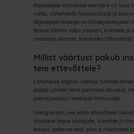
Kaasaegse lahenduse eesmärk on luua lä
vahel, vähendada halduskulusid ja suure
digitaliseerimisega on töödejuhatajatel t
teavet lähima vaba inseneri, klientide j
reaalajas jaotada, kasutades tõhusamalt 
Millist väärtust pakub in
teie ettevõttele?
Lahenduse tegelik väärtus tuleneb sellest
aidata juhtidel teha parimaid otsuseid, m
päeva jooksul reaalajas toimuvaga.
Veelgi enam, see aitab ettevõtetel liiku
tööalane teave töötajate, klientide ja to
kaustu, paberarveid, post-it märkmeid j