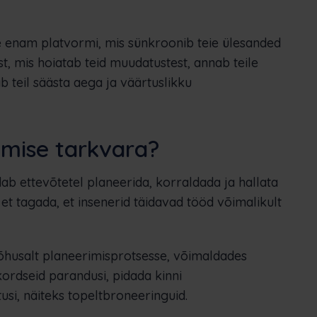
te enam platvormi, mis sünkroonib teie ülesanded
st, mis hoiatab teid muudatustest, annab teile
b teil säästa aega ja väärtuslikku
imise tarkvara?
b ettevõtetel planeerida, korraldada ja hallata
t tagada, et insenerid täidavad tööd võimalikult
õhusalt planeerimisprotsesse, võimaldades
kordseid parandusi, pidada kinni
usi, näiteks topeltbroneeringuid.