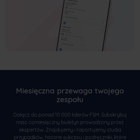
Miesięczna przewaga twojego
zespołu
Dołącz do ponad 10 000 liderów FSM. Subskrybuj
nasz comiesięczny biuletyn prowadzony przez
ekspertów. Znajdujemy i raportujemy studia
przypadków, historie sukcesu i podręczniki, które