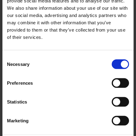
provide social media features and to analyse our traffic.
smarowanie punktów obrotowych i innych ruchomych
We also share information about your use of our site with
części.
our social media, advertising and analytics partners who
may combine it with other information that you’ve
Ogólne wskazówki dotyczące
provided to them or that they’ve collected from your use
konserwacji i czynności serwisowe
of their services.
Przed każdą zmianą (i po niej, jeśli maszyna
przepracowała wiele godzin) operatorzy powinni
Consent
przeprowadzać oględziny, podczas których
Necessary
Selection
sprawdzają koparkę pod kątem wycieków, niskiego
poziomu płynów i innych widocznych uszkodzeń.
Preferences
Czyszczenie jest jednym z kluczowych aspektów
konserwacji koparki. Utrzymywanie głównych
Statistics
podzespołów w stanie wolnym od brudu, gruzu i
różnych materiałów ściernych zapobiegnie
Marketing
uszkodzeniom innych podzespołów, a czyste chłodnice i
elementy układu chłodzenia zapobiegną przegrzaniu