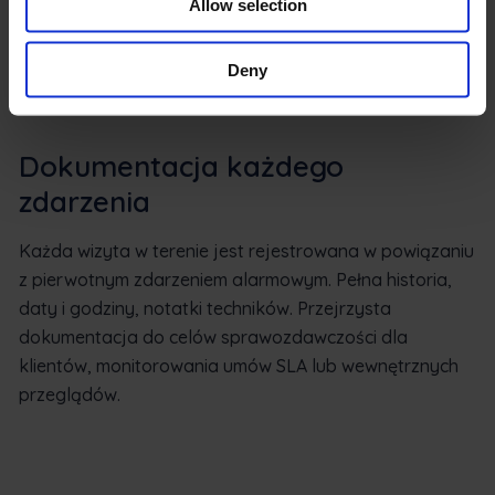
Allow selection
Deny
Dokumentacja każdego
zdarzenia
Każda wizyta w terenie jest rejestrowana w powiązaniu
z pierwotnym zdarzeniem alarmowym. Pełna historia,
daty i godziny, notatki techników. Przejrzysta
dokumentacja do celów sprawozdawczości dla
klientów, monitorowania umów SLA lub wewnętrznych
przeglądów.