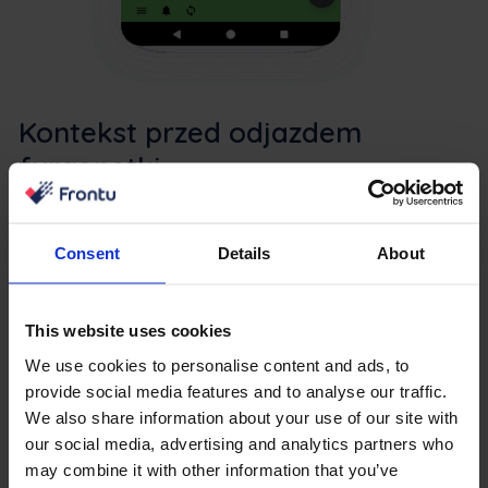
Kontekst przed odjazdem
furgonetki
Technicy terenowi mogą sprawdzić szczegóły alarmu w
aplikacji Frontu jeszcze przed przybyciem na miejsce.
Consent
Details
About
Operatorzy monitoringu widzą status zlecenia w czasie
rzeczywistym: w toku, wstrzymane, zakończone. Obie
strony są na bieżąco, bez konieczności przełączania się
This website uses cookies
między systemami czy śledzenia aktualizacji.
We use cookies to personalise content and ads, to
provide social media features and to analyse our traffic.
We also share information about your use of our site with
our social media, advertising and analytics partners who
may combine it with other information that you’ve