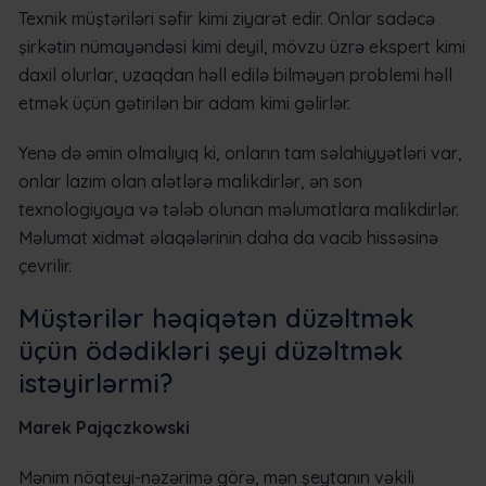
Texnik müştəriləri səfir kimi ziyarət edir. Onlar sadəcə
şirkətin nümayəndəsi kimi deyil, mövzu üzrə ekspert kimi
daxil olurlar, uzaqdan həll edilə bilməyən problemi həll
etmək üçün gətirilən bir adam kimi gəlirlər.
Yenə də əmin olmalıyıq ki, onların tam səlahiyyətləri var,
onlar lazım olan alətlərə malikdirlər, ən son
texnologiyaya və tələb olunan məlumatlara malikdirlər.
Məlumat xidmət əlaqələrinin daha da vacib hissəsinə
çevrilir.
Müştərilər həqiqətən düzəltmək
üçün ödədikləri şeyi düzəltmək
istəyirlərmi?
Marek Pajączkowski
Mənim nöqteyi-nəzərimə görə, mən şeytanın vəkili