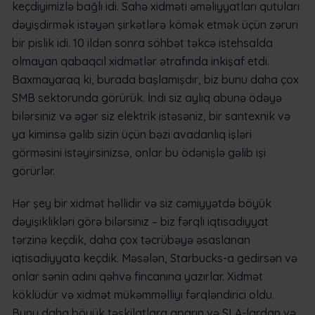
keçdiyimizlə bağlı idi. Sahə xidməti əməliyyatları qutuları
dəyişdirmək istəyən şirkətlərə kömək etmək üçün zəruri
bir pislik idi. 10 ildən sonra söhbət təkcə istehsalda
olmayan qabaqcıl xidmətlər ətrafında inkişaf etdi.
Baxmayaraq ki, burada başlamışdır, biz bunu daha çox
SMB sektorunda görürük. İndi siz aylıq abunə ödəyə
bilərsiniz və əgər siz elektrik istəsəniz, bir santexnik və
ya kiminsə gəlib sizin üçün bəzi avadanlıq işləri
görməsini istəyirsinizsə, onlar bu ödənişlə gəlib işi
görürlər.
Hər şey bir xidmət həllidir və siz cəmiyyətdə böyük
dəyişiklikləri görə bilərsiniz – biz fərqli iqtisadiyyat
tərzinə keçdik, daha çox təcrübəyə əsaslanan
iqtisadiyyata keçdik. Məsələn, Starbucks-a gedirsən və
onlar sənin adını qəhvə fincanına yazırlar. Xidmət
köklüdür və xidmət mükəmməlliyi fərqləndirici oldu.
Bunu daha böyük təşkilatlara aparın və SLA-lardan və