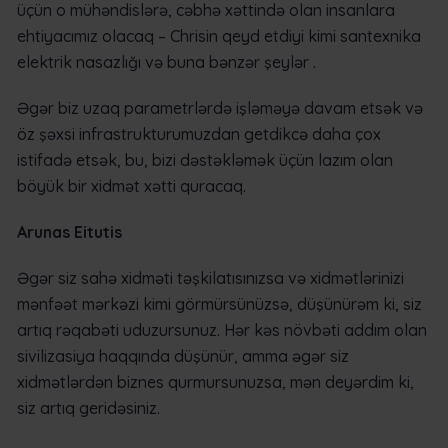
üçün o mühəndislərə, cəbhə xəttində olan insanlara
ehtiyacımız olacaq – Chrisin qeyd etdiyi kimi santexnika
elektrik nasazlığı və buna bənzər şeylər .
Əgər biz uzaq parametrlərdə işləməyə davam etsək və
öz şəxsi infrastrukturumuzdan getdikcə daha çox
istifadə etsək, bu, bizi dəstəkləmək üçün lazım olan
böyük bir xidmət xətti quracaq.
Arunas Eitutis
Əgər siz sahə xidməti təşkilatısınızsa və xidmətlərinizi
mənfəət mərkəzi kimi görmürsünüzsə, düşünürəm ki, siz
artıq rəqabəti uduzursunuz. Hər kəs növbəti addım olan
sivilizasiya haqqında düşünür, amma əgər siz
xidmətlərdən biznes qurmursunuzsa, mən deyərdim ki,
siz artıq geridəsiniz.