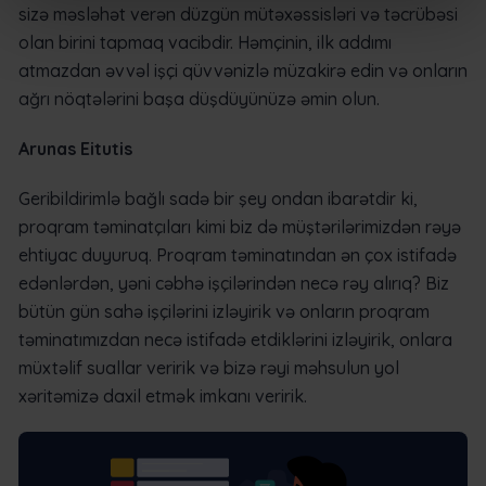
sizə məsləhət verən düzgün mütəxəssisləri və təcrübəsi
olan birini tapmaq vacibdir. Həmçinin, ilk addımı
atmazdan əvvəl işçi qüvvənizlə müzakirə edin və onların
ağrı nöqtələrini başa düşdüyünüzə əmin olun.
Arunas Eitutis
Geribildirimlə bağlı sadə bir şey ondan ibarətdir ki,
proqram təminatçıları kimi biz də müştərilərimizdən rəyə
ehtiyac duyuruq. Proqram təminatından ən çox istifadə
edənlərdən, yəni cəbhə işçilərindən necə rəy alırıq? Biz
bütün gün sahə işçilərini izləyirik və onların proqram
təminatımızdan necə istifadə etdiklərini izləyirik, onlara
müxtəlif suallar veririk və bizə rəyi məhsulun yol
xəritəmizə daxil etmək imkanı veririk.