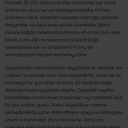
Polşada 36 000 sahə işçisi olan müştərimiz var və biz
onlarla bir neçə il əvvəl işləməyə başladıq. Onların
problemi o idi ki, adamları sənədləri olan ağır çantalar
daşıyırdılar və daha bunu etmək istəmirdilər. Birinci
məsələ kağızın rəqəmsallaşdırılması idi və biz bunu edə
bilərik, çünki AB-nin rəqəmsal imzalarla bağlı
tənzimləməsi var və cihazlarımız Frontu ilə
əməkdaşlıqda imzaları dəstəkləyə bilər.
Dəyişiklikdən sonra əminliklə deyə bilərik ki, insanlar çox
xoşbəxt və işləmək üçün motivasiyalıdırlar, çünki hər bir
müştəriyə hər gün özləri ilə əlavə 20 kiloqram kağız
daşımaq məcburiyyətində deyillər. Dəyişiklik həyata
keçirildikdən sonra şirkət müştəridən rəy toplamaq üçün
bir növ söhbət qurdu. Bütün dəyişikliklər sistemə
yerləşdirildikdə işçilər daha effektiv işləyə və daha yaxşı
ümumi iş mühitindən zövq ala bilərlər. Daha çox
işləməklə məhsuldarlıqlarını qeyd edə və özlərinə daha