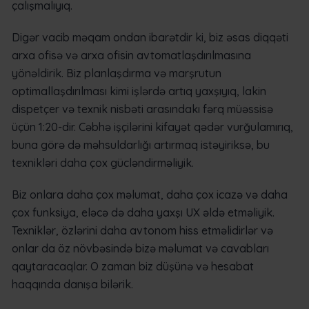
çalışmalıyıq.
Digər vacib məqam ondan ibarətdir ki, biz əsas diqqəti
arxa ofisə və arxa ofisin avtomatlaşdırılmasına
yönəldirik. Biz planlaşdırma və marşrutun
optimallaşdırılması kimi işlərdə artıq yaxşıyıq, lakin
dispetçer və texnik nisbəti arasındakı fərq müəssisə
üçün 1:20-dir. Cəbhə işçilərini kifayət qədər vurğulamırıq,
buna görə də məhsuldarlığı artırmaq istəyiriksə, bu
texnikləri daha çox gücləndirməliyik.
Biz onlara daha çox məlumat, daha çox icazə və daha
çox funksiya, eləcə də daha yaxşı UX əldə etməliyik.
Texniklər, özlərini daha avtonom hiss etməlidirlər və
onlar da öz növbəsində bizə məlumat və cavabları
qaytaracaqlar. O zaman biz düşünə və hesabat
haqqında danışa bilərik.