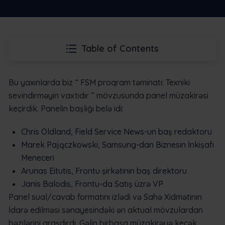
Table of Contents
Bu yaxınlarda biz “
FSM proqram təminatı: Texniki
sevindirməyin vaxtıdır
” mövzusunda panel müzakirəsi
keçirdik. Panelin başlığı belə idi:
Chris Oldland, Field Service News-un baş redaktoru
Marek Pajączkowski, Samsung-dan Biznesin İnkişafı
Meneceri
Arunas Eitutis, Frontu şirkətinin baş direktoru
Janis Balodis, Frontu-da Satış üzrə VP
Panel sual/cavab formatını izlədi və Sahə Xidmətinin
İdarə edilməsi sənayesindəki ən aktual mövzulardan
bəzilərini araşdırdı. Gəlin birbaşa müzakirəyə keçək.