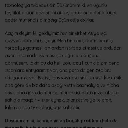
texnologiya təbəqəsidir. Düşünürəm ki, ən uğurlu
təşkilatlardan bəziləri iki ayrı iş görürlər: onlar kifayət
qədər mühəndis olmadığı üçün çölə çıxırlar.
Açığını deyim ki, gəldiyimiz hər bir şirkət Asiya işçi
qüvvəsi böhranı yaşayır. Mən bir çox şirkətin keçmiş
hərbçiliyə getməsi, onlardan istifadə etməsi və ordudan
çıxan insanlarla işləməsi çox uğurlu olduğunu
görmüşəm, lakin bu da həll yolu deyil. çünki bizim gənc
insanlara ehtiyacımız var, ona görə də gen zedlərə
ehtiyacımız var. Biz işçi qüvvəsində minillik nəsli keçmişik,
ona görə də biz daha aşağı xəttə baxmalıyıq və Alpha
nəsli, ona görə də məncə, mənim üçün bu gözəl cihaza
sahib olmaqdır – istər eynək, planşet və ya telefon,
lakin ən son texnologiyaya sahibdir.
Düşünürəm ki, sənayenin ən böyük problemi hələ də
mexaniki bir iş olan açarı daşıyan oğlanın bu