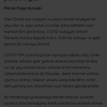
Marek Pajączkowski
Mən Chrislə çox razıyam və əlavə etmək istədiyim bir
şey odur ki, əgər şirkət əvvəllər sahə xidmətini xərc
mərkəzi kimi görürdüsə, COVID vəziyyəti onların
fikirlərini mütləq dəyişdi. İndi o, kritik bir şöbəyə və gəlir
gətirən bir şöbəyə çevrildi.
COVID FSM üçün böyük bir sıçrayışa səbəb oldu, çünki
şirkətlər adətən gəlir gətirən ənənəvi kanalları itirdilər
və hər şey müştəri ilə bu sahədə kritik xidmətlərlə
üzləşməkdən ibarət idi. Məsələn, daxili İnternet xəttiniz
uğursuz olarsa, adətən şirkətə zəng edərdiniz, onlar
sizin yerinizə onu düzəltmək üçün kimisə göndərərdilər.
Bu tendensiya yüksəlməyə davam edəcək və bizim
özümüz edə bilmədiyimiz kritik işlərdə bizə kömək etmək