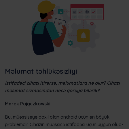
Məlumat təhlükəsizliyi
İstifadəçi cihazı itirərsə, məlumatlara nə olur? Cihazı
məlumat sızmasından necə qoruya bilərik?
Marek Pajączkowski
Bu, müəssisəyə daxil olan android üçün ən böyük
problemdir. Cihazın müəssisə istifadəsi üçün uyğun olub-