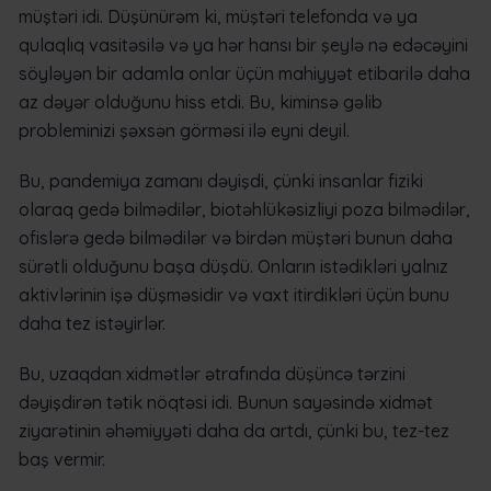
müştəri idi. Düşünürəm ki, müştəri telefonda və ya
qulaqlıq vasitəsilə və ya hər hansı bir şeylə nə edəcəyini
söyləyən bir adamla onlar üçün mahiyyət etibarilə daha
az dəyər olduğunu hiss etdi. Bu, kiminsə gəlib
probleminizi şəxsən görməsi ilə eyni deyil.
Bu, pandemiya zamanı dəyişdi, çünki insanlar fiziki
olaraq gedə bilmədilər, biotəhlükəsizliyi poza bilmədilər,
ofislərə gedə bilmədilər və birdən müştəri bunun daha
sürətli olduğunu başa düşdü. Onların istədikləri yalnız
aktivlərinin işə düşməsidir və vaxt itirdikləri üçün bunu
daha tez istəyirlər.
Bu, uzaqdan xidmətlər ətrafında düşüncə tərzini
dəyişdirən tətik nöqtəsi idi. Bunun sayəsində xidmət
ziyarətinin əhəmiyyəti daha da artdı, çünki bu, tez-tez
baş vermir.