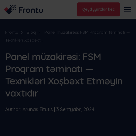
Qeydiyyatdan keç
Frontu
Bloq
Panel müzakirəsi: FSM Proqram təminatı —
Texnikləri Xoşbəxt...
Panel müzakirəsi: FSM
Proqram təminatı —
Texnikləri Xoşbəxt Etməyin
vaxtıdır
Author: Arūnas Eitutis | 3 Sentyabr, 2024