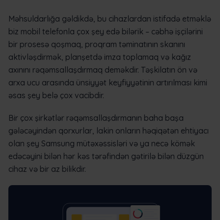
Məhsuldarlığa gəldikdə, bu cihazlardan istifadə etməklə
biz mobil telefonla çox şey edə bilərik – cəbhə işçilərini
bir prosesə qoşmaq, proqram təminatının skanını
aktivləşdirmək, planşetdə imza toplamaq və kağız
axınını rəqəmsallaşdırmaq deməkdir. Təşkilatın ön və
arxa ucu arasında ünsiyyət keyfiyyətinin artırılması kimi
əsas şey belə çox vacibdir.
Bir çox şirkətlər rəqəmsallaşdırmanın baha başa
gələcəyindən qorxurlar, lakin onların həqiqətən ehtiyacı
olan şey Samsung mütəxəssisləri və ya necə kömək
edəcəyini bilən hər kəs tərəfindən gətirilə bilən düzgün
cihaz və bir az bilikdir.