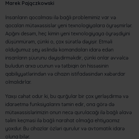
Marek Pajączkowski
İnsanların qocalması ilə bağlı problemimiz var və
qocalan mütəxəssislər yeni texnologiyalara öyrəşmirlər.
Açığını desəm, heç kimin yeni texnologiyaya öyrəşdiyini
düşünmürəm, çünki o, çox sürətlə dəyişir. Etməli
olduğumuz şey əslində komandaları idarə edən
insanların şüurunu dəyişdirməkdir, çünki onlar əvvəlcə
buludun arxa ucunun və tətbiqin ön hissəsinin
qabiliyyətlərindən və cihazın istifadəsindən xəbərdar
olmalıdırlar.
Yaxşı cəhət odur ki, bu qurğular bir çox yerləşdirmə və
idarəetmə funksiyalarını təmin edir, ona görə də
mütəxəssislərimizin onun necə qurulacağı ilə bağlı əlavə
təlim keçməsi ilə bağlı narahat olmağa ehtiyacımız
yoxdur. Bu cihazlar özləri qurulur və avtomatik idarə
oluna bilər.