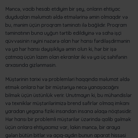
Məncə, vacib hesab etdiyim bir şey, onların ehtiyac
duyduqları məlumatı əldə etmələrinə əmin olmaqdır və
bu, mənim üçün proqram təminatı ilə bağlıdır. Proqram
təminatının buna uyğun tərtib edildiyinə və sahə işçi
qüvvəsinin rəyini nəzərə alan hər hansı fərdiləşdirmənin
və ya hər hansı dəyişikliyə əmin olun ki, hər bir işə
çatmaq üçün lazım olan ekranlar iki və ya üç səhifənin
arxasında gizlənməsin.
Müştərinin tarixi və problemləri haqqında məlumat əldə
etmək onlara hər bir müştəriyə necə yanaşacağını
bilmək üçün üstünlük verir. Unutmayın ki, bu mühəndislər
və texniklər müştərilərimizə brend səfirlər olmaq imkanı
yaradan yeganə fiziki insandan insana əlaqə nöqtəsidir.
Hər hansı bir problemli müştərilər üzərində qalib gəlmək
üçün onlara ehtiyacımız var, lakin məncə, bir araya
gələn bütün bitlər və açıq-aydın bunun aparat hissəsi