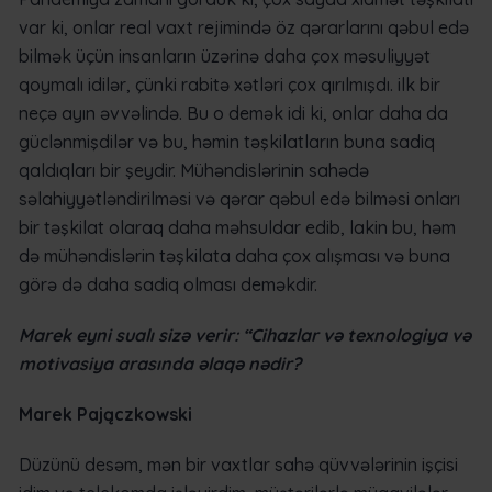
var ki, onlar real vaxt rejimində öz qərarlarını qəbul edə
bilmək üçün insanların üzərinə daha çox məsuliyyət
qoymalı idilər, çünki rabitə xətləri çox qırılmışdı. ilk bir
neçə ayın əvvəlində. Bu o demək idi ki, onlar daha da
güclənmişdilər və bu, həmin təşkilatların buna sadiq
qaldıqları bir şeydir. Mühəndislərinin sahədə
səlahiyyətləndirilməsi və qərar qəbul edə bilməsi onları
bir təşkilat olaraq daha məhsuldar edib, lakin bu, həm
də mühəndislərin təşkilata daha çox alışması və buna
görə də daha sadiq olması deməkdir.
Marek eyni sualı sizə verir: “Cihazlar və texnologiya və
motivasiya arasında əlaqə nədir?
Marek Pajączkowski
Düzünü desəm, mən bir vaxtlar sahə qüvvələrinin işçisi