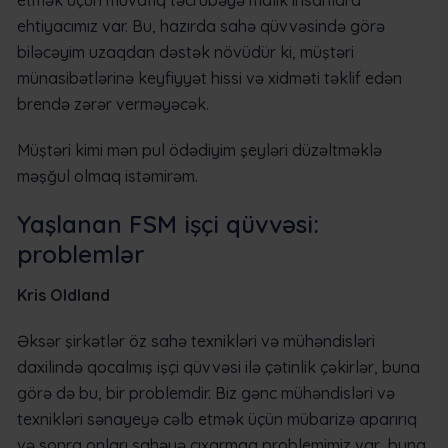
etmək üçün müvafiq təcrübəyə malik insanlara
ehtiyacımız var. Bu, hazırda sahə qüvvəsində görə
biləcəyim uzaqdan dəstək növüdür ki, müştəri
münasibətlərinə keyfiyyət hissi və xidməti təklif edən
brendə zərər verməyəcək.
Müştəri kimi mən pul ödədiyim şeyləri düzəltməklə
məşğul olmaq istəmirəm.
Yaşlanan FSM işçi qüvvəsi:
problemlər
Kris Oldland
Əksər şirkətlər öz sahə texnikləri və mühəndisləri
daxilində qocalmış işçi qüvvəsi ilə çətinlik çəkirlər, buna
görə də bu, bir problemdir. Biz gənc mühəndisləri və
texnikləri sənayeyə cəlb etmək üçün mübarizə aparırıq
və sonra onları sahəyə çıxarmaq problemimiz var, buna