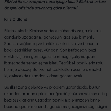
FSM AI ilə və uzaqdan necə işləyə bilər? Elektrik ustası
öz işini ofisində oturaraq görə bilərmi?
Kris Oldland
Fikriniz əladır. Kiminsə sadəcə mühəndis və ya elektrik
göndərib uzaqdan işi görəcəyini gözləyə bilmərik.
Sadəcə sağlamlıq və təhlükəsizlik riskini və bununla
bağlı çətinlikləri təsəvvür edin. Son istifadəçini bəzi
elektrik işlərini görməyə cəlb etməyə çalışmaqdan
ibarət sadə sənədləşmə işləri. Təcrübəli texniklərin rolu
həmişə olacaq. Bu, xidmət təşkilatları üçün o deməkdir
ki, gələcəkdə uzaqdan xidmət göstəriləcək.
Bu ilkin zəng gələndə və problem yarandıqda, bunun
uzaqdan aradan qaldırılacağını düşünürəm və mən artıq
bəzi təşkilatların uzaqdan texniki işçilərimizdən birinə
baxana qədər mühəndis göndərməyəcəyimizi söylədiyini