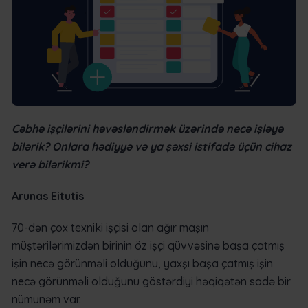
Cəbhə işçilərini həvəsləndirmək üzərində necə işləyə
bilərik? Onlara hədiyyə və ya şəxsi istifadə üçün cihaz
verə bilərikmi?
Arunas Eitutis
70-dən çox texniki işçisi olan ağır maşın
müştərilərimizdən birinin öz işçi qüvvəsinə başa çatmış
işin necə görünməli olduğunu, yaxşı başa çatmış işin
necə görünməli olduğunu göstərdiyi həqiqətən sadə bir
nümunəm var.