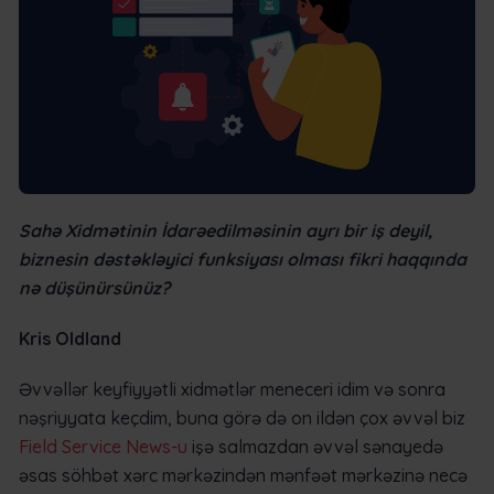
Sahə Xidmətinin İdarəedilməsinin ayrı bir iş deyil,
biznesin dəstəkləyici funksiyası olması fikri haqqında
nə düşünürsünüz?
Kris Oldland
Əvvəllər keyfiyyətli xidmətlər meneceri idim və sonra
nəşriyyata keçdim, buna görə də on ildən çox əvvəl biz
Field Service News-u
işə salmazdan əvvəl sənayedə
əsas söhbət xərc mərkəzindən mənfəət mərkəzinə necə