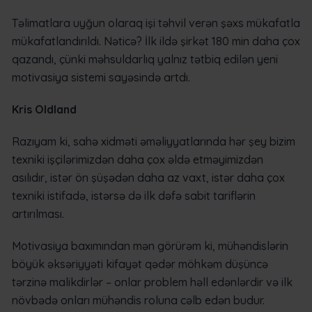
Təlimatlara uyğun olaraq işi təhvil verən şəxs mükafatla
mükafatlandırıldı. Nəticə? İlk ildə şirkət 180 min daha çox
qazandı, çünki məhsuldarlıq yalnız tətbiq edilən yeni
motivasiya sistemi sayəsində artdı.
Kris Oldland
Razıyam ki, sahə xidməti əməliyyatlarında hər şey bizim
texniki işçilərimizdən daha çox əldə etməyimizdən
asılıdır, istər ön şüşədən daha az vaxt, istər daha çox
texniki istifadə, istərsə də ilk dəfə sabit tariflərin
artırılması.
Motivasiya baxımından mən görürəm ki, mühəndislərin
böyük əksəriyyəti kifayət qədər möhkəm düşüncə
tərzinə malikdirlər – onlar problem həll edənlərdir və ilk
növbədə onları mühəndis roluna cəlb edən budur.