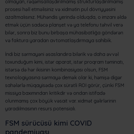
olmayan, rəqəmsallaşdırılmamış strukturlaşdırılmamış
prosesi həll etməlisiniz və xidmətin pul dövriyyəsini
azaltmalısınız. Mühəndis yerində olduqda, o imzanı əldə
etmək üçün sadəcə planşet və ya telefonu təhvil verə
bilər, sonra biz bunu birbaşa mühasibatlığa göndərən
və faktura yaradan avtomatlaşdırmaya sahibik.
İndi biz sərmayəni əsaslandıra bilərik və daha əvvəl
toxunduğum kimi, istər aparat, istər proqram təminatı,
istərsə də hər ikisinin kombinasiyası olsun, FSM
texnologiyasına sərmayə demək olar ki, həmişə digər
sahələrlə müqayisədə çox sürətli ROI görür, çünki FSM
missiya baxımından kritikdir və ondan istifadə
olunmamış çox böyük vəsait var. xidmət gəlirlərinin
yaradılmasının resurs potensialı.
FSM sürücüsü kimi COVID
pandemiyası