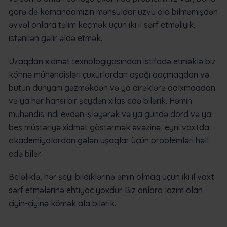
görə də komandamızın məhsuldar üzvü ola bilməmişdən
əvvəl onlara təlim keçmək üçün iki il sərf etməliyik.
istənilən gəlir əldə etmək.
Uzaqdan xidmət texnologiyasından istifadə etməklə biz
köhnə mühəndisləri çuxurlardan aşağı qaçmaqdan və
bütün dünyanı gəzməkdən və ya dirəklərə qalxmaqdan
və ya hər hansı bir şeydən xilas edə bilərik. Həmin
mühəndis indi evdən işləyərək və ya gündə dörd və ya
beş müştəriyə xidmət göstərmək əvəzinə, eyni vaxtda
akademiyalardan gələn uşaqlar üçün problemləri həll
edə bilər.
Beləliklə, hər şeyi bildiklərinə əmin olmaq üçün iki il vaxt
sərf etmələrinə ehtiyac yoxdur. Biz onlara lazım olan
çiyin-çiyinə kömək ala bilərik.