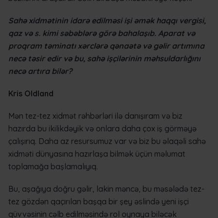
Sahə xidmətinin idarə edilməsi işi əmək haqqı vergisi,
qaz və s. kimi səbəblərə görə bahalaşıb. Aparat və
proqram təminatı xərclərə qənaətə və gəlir artımına
necə təsir edir və bu, sahə işçilərinin məhsuldarlığını
necə artıra bilər?
Kris Oldland
Mən tez-tez xidmət rəhbərləri ilə danışıram və biz
hazırda bu ikilikdəyik və onlara daha çox iş görməyə
çalışırıq. Daha az resursumuz var və biz bu əlaqəli sahə
xidməti dünyasına hazırlaşa bilmək üçün məlumat
toplamağa başlamalıyıq.
Bu, aşağıya doğru gəlir, lakin məncə, bu məsələdə tez-
tez gözdən qaçırılan başqa bir şey əslində yeni işçi
qüvvəsinin cəlb edilməsində rol oynaya biləcək