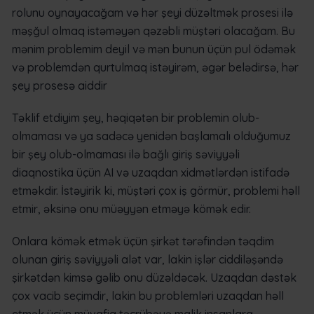
rolunu oynayacağam və hər şeyi düzəltmək prosesi ilə
məşğul olmaq istəməyən qəzəbli müştəri olacağam. Bu
mənim problemim deyil və mən bunun üçün pul ödəmək
və problemdən qurtulmaq istəyirəm, əgər belədirsə, hər
şey prosesə aiddir
Təklif etdiyim şey, həqiqətən bir problemin olub-
olmaması və ya sadəcə yenidən başlamalı olduğumuz
bir şey olub-olmaması ilə bağlı giriş səviyyəli
diaqnostika üçün AI və uzaqdan xidmətlərdən istifadə
etməkdir. İstəyirik ki, müştəri çox iş görmür, problemi həll
etmir, əksinə onu müəyyən etməyə kömək edir.
Onlara kömək etmək üçün şirkət tərəfindən təqdim
olunan giriş səviyyəli alət var, lakin işlər ciddiləşəndə ​​
şirkətdən kimsə gəlib onu düzəldəcək. Uzaqdan dəstək
çox vacib seçimdir, lakin bu problemləri uzaqdan həll