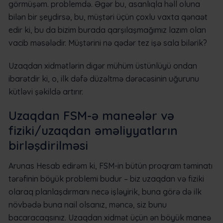
görmüşəm. problemdə. Əgər bu, asanlıqla həll oluna
bilən bir şeydirsə, bu, müştəri üçün çoxlu vaxta qənaət
edir ki, bu da bizim burada qarşılaşmağımız lazım olan
vacib məsələdir. Müştərini nə qədər tez işə sala bilərik?
Uzaqdan xidmətlərin digər mühüm üstünlüyü ondan
ibarətdir ki, o, ilk dəfə düzəltmə dərəcəsinin uğurunu
kütləvi şəkildə artırır.
Uzaqdan FSM-ə maneələr və
fiziki/uzaqdan əməliyyatların
birləşdirilməsi
Arunas Hesab edirəm ki, FSM-in bütün proqram təminatı
tərəfinin böyük problemi budur – biz uzaqdan və fiziki
olaraq planlaşdırmanı necə işləyirik, buna görə də ilk
növbədə buna nail olsanız, məncə, siz bunu
bacaracaqsınız. Uzaqdan xidmət üçün ən böyük maneə