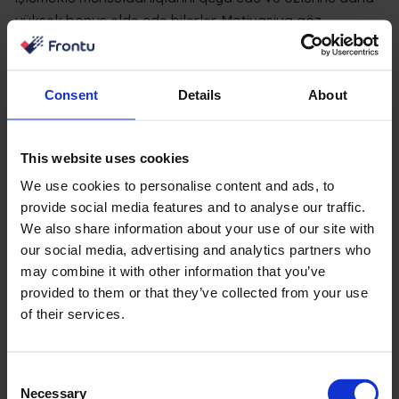
yüksək bonus əldə edə bilərlər. Motivasiya göz
qabağındadır.
Günün sonunda axtardığınız həm müştəriləri, həm də
Consent
Details
About
istifadəçiləri dinləyən, rəyləri özündə birləşdirə və hər
kəs üçün motivasiya mühiti yarada bilən etibarlı,
peşəkar alətdir. Heç bir xərc çəkmədən çox sürətli və
This website uses cookies
asanlıqla dəyişə biləcəyiniz bir alət. Əgər siz köhnə İT
We use cookies to personalise content and ads, to
sistemlərinin nəhəng mirasına malik böyük bir
provide social media features and to analyse our traffic.
təşkilatsınızsa, dəyişiklik əslində o qədər də asan deyil,
We also share information about your use of our site with
çox səy tələb edir və çoxlu xərc tələb edir.
our social media, advertising and analytics partners who
may combine it with other information that you’ve
İşləri daha sürətli və daha ucuz idarə edə bilən köhnə
provided to them or that they’ve collected from your use
sistemin tərəfində qurulmuş tamamilə yeni mühitə, daha
of their services.
yeni sistemə yeniləmək bəzən daha asandır. Əlavə
etmək üçün çox sürətli bir şey, texniki işçilərə ehtiyac
Consent
duyduqlarını, qurur və ya şirkət sədaqətini verməkdir.
Necessary
Selection