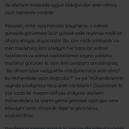
də alətlərin məqsədə uyğun olduğundan əmin olmaq
üçün tamamilə vacibdir.
Məsələn, onlar açıq havada işləyirlərsə, o zaman
günəşdə görünməsi üçün yüksək xalis reytinqə malik bir
cihaza ehtiyac duyacaqlar. Bu, çox vacib söhbətdir və
mən məsləhətçi kimi işlədiyim hər hansı bir xidmət
təşkilatına və xidmət təşkilatlarının sayına şiddətlə
məsləhət görürəm ki, sizin kimi uşaqlara arxalanaraq,
“bu cihazın işlək vəziyyətdə olduğuna necə əmin olaq?
bu mühəndislər üçün doğrudur?” və ya “mühəndislərimin
rəyində işlədiyimizə necə əmin ola bilərik? Düşünürəm ki,
çox vacib bir məqam istifadə etdiyimiz alətlərin
mühəndislərə öz işlərini yerinə yetirmək üçün güc verə
biləcəyini təmin etməkdir. Əgər işi görürlərsə,
xoşbəxtdirlər.
Pandemiya zamanı gördük ki, çox sayda xidmət təşkilatı