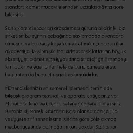
standart xidmət müqavilələrindən uzaqlaşdığınızı görə
bilərsiniz.
Sahə xidməti xəbərləri araşdırması qürurla bildirir ki, biz
şirkətləri bu əyrinin qabağında saxlamaqda avanqard
olmuşuq və bu dəyişikliyə kömək etmək üçün uzun illər
akademiya ilə işləmişik. İndi xidmət təşkilatlarının böyük
əksəriyyəti xidmət əməliyyatlarına strateji gəlir mənbəyi
kimi baxır və əgər onlar hələ də bunu etməyiblərsə,
həqiqətən də bunu etməyə başlamalıdırlar.
Mühəndislərinizin ən səmərəli işləməsini təmin edə
biləcək proqram təminatı və aparata ehtiyacınız var.
Mühəndisi ikinci və üçüncü səfərə göndərə bilməzsiniz.
Bilirsiniz ki, Marek kimi tarla işçisi olanda danışdığı o
vəziyyətə sırf sənədləşmə işlərinə görə çölə çıxmaq
məcburiyyətində qalmağa imkanı yoxdur. Siz hamar