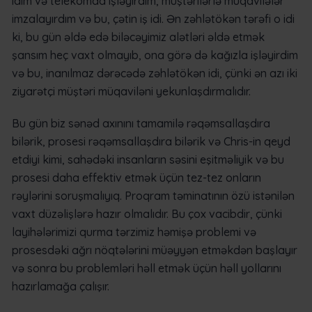
idim və telekomda işləyirdim, müştərilərlə müqavilələr
imzalayırdım və bu, çətin iş idi. Ən zəhlətökən tərəfi o idi
ki, bu gün əldə edə biləcəyimiz alətləri əldə etmək
şansım heç vaxt olmayıb, ona görə də kağızla işləyirdim
və bu, inanılmaz dərəcədə zəhlətökən idi, çünki ən azı iki
ziyarətçi müştəri müqaviləni yekunlaşdırmalıdır.
Bu gün biz sənəd axınını tamamilə rəqəmsallaşdıra
bilərik, prosesi rəqəmsallaşdıra bilərik və Chris-in qeyd
etdiyi kimi, sahədəki insanların səsini eşitməliyik və bu
prosesi daha effektiv etmək üçün tez-tez onların
rəylərini soruşmalıyıq. Proqram təminatının özü istənilən
vaxt düzəlişlərə hazır olmalıdır. Bu çox vacibdir, çünki
layihələrimizi qurma tərzimiz həmişə problemi və
prosesdəki ağrı nöqtələrini müəyyən etməkdən başlayır
və sonra bu problemləri həll etmək üçün həll yollarını
hazırlamağa çalışır.