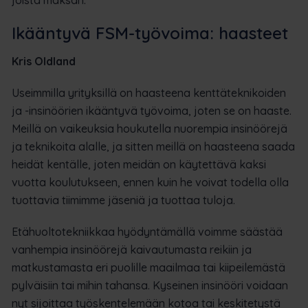
joista maksan.
Ikääntyvä FSM-työvoima: haasteet
Kris Oldland
Useimmilla yrityksillä on haasteena kenttäteknikoiden
ja -insinöörien ikääntyvä työvoima, joten se on haaste.
Meillä on vaikeuksia houkutella nuorempia insinöörejä
ja teknikoita alalle, ja sitten meillä on haasteena saada
heidät kentälle, joten meidän on käytettävä kaksi
vuotta koulutukseen, ennen kuin he voivat todella olla
tuottavia tiimimme jäseniä ja tuottaa tuloja.
Etähuoltotekniikkaa hyödyntämällä voimme säästää
vanhempia insinöörejä kaivautumasta reikiin ja
matkustamasta eri puolille maailmaa tai kiipeilemästä
pylväisiin tai mihin tahansa. Kyseinen insinööri voidaan
nyt sijoittaa työskentelemään kotoa tai keskitetystä