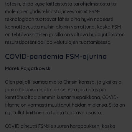
totesin, olipa kyse laitteistosta tai ohjelmistosta tai
molempien yhdistelmästä, investoinnit FSM-
teknologiaan tuottavat lähes aina hyvin nopeasti
kannattavuutta muihin aloihin verrattuna, koska FSM
on tehtäväkriittinen ja sillä on valtava hyödyntämätön
resurssipotentiaali palvelutulojen tuottamisessa.
COVID-pandemia FSM-ajurina
Marek Pajączkowski
Olen paljolti samaa mieltä Chrisin kanssa, ja yksi asia,
jonka haluaisin lisätä, on se, että jos yritys piti
kenttähuoltoa aiemmin kustannuspaikkana, COVID-
tilanne on varmasti muuttanut heidän mielensä. Siitä on
nyt tullut kriittinen ja tuloja tuottava osasto.
COVID aiheutti FSM:lle suuren harppauksen, koska