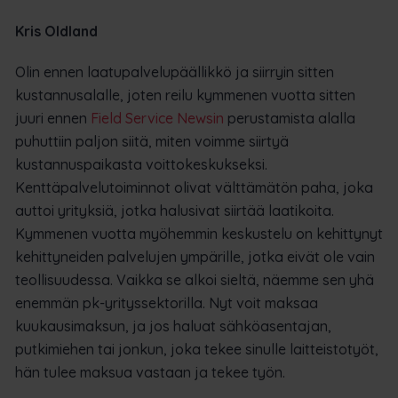
Kris Oldland
Olin ennen laatupalvelupäällikkö ja siirryin sitten
kustannusalalle, joten reilu kymmenen vuotta sitten
juuri ennen
Field Service Newsin
perustamista alalla
puhuttiin paljon siitä, miten voimme siirtyä
kustannuspaikasta voittokeskukseksi.
Kenttäpalvelutoiminnot olivat välttämätön paha, joka
auttoi yrityksiä, jotka halusivat siirtää laatikoita.
Kymmenen vuotta myöhemmin keskustelu on kehittynyt
kehittyneiden palvelujen ympärille, jotka eivät ole vain
teollisuudessa. Vaikka se alkoi sieltä, näemme sen yhä
enemmän pk-yrityssektorilla. Nyt voit maksaa
kuukausimaksun, ja jos haluat sähköasentajan,
putkimiehen tai jonkun, joka tekee sinulle laitteistotyöt,
hän tulee maksua vastaan ja tekee työn.