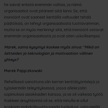
he saivat entistä enemmän valtaa, ja nämä
organisaatiot ovat pitäneet siitä kiinni. Se, että
insinöörit ovat saaneet kentällä valtuudet tehdä
päätöksiä, on tehnyt organisaatiosta tuottavamman,
mutta se on myös merkinnyt sitä, että insinöörit ostavat
enemmän organisaatiosta ja ovat siten uskollisempia.
Marek, sama kysymys koskee myös sinua: “Mikä on
laitteiden ja teknologian ja motivaation välinen
yhteys?
Marek Pajączkowski
Rehellisesti sanottuna olin kerran kenttätyöntekijä ja
työskentelin teleyrityksessä, jossa allekirjoitin
sopimuksia asiakkaiden kanssa, ja se oli vaikeaa työtä.
Kaikkein ärsyttävintä oli se, että minulla ei ollut
koskaan mahdollisuutta saada työkaluja, joita meillä