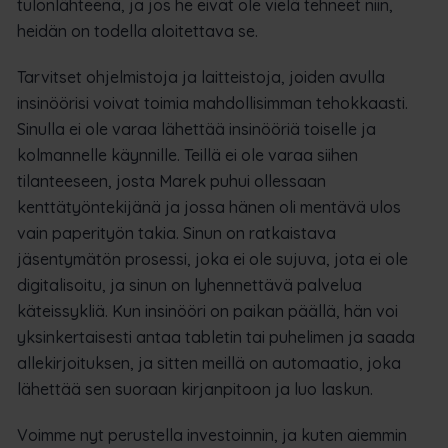
tulonlähteenä, ja jos he eivät ole vielä tehneet niin,
heidän on todella aloitettava se.
Tarvitset ohjelmistoja ja laitteistoja, joiden avulla
insinöörisi voivat toimia mahdollisimman tehokkaasti.
Sinulla ei ole varaa lähettää insinööriä toiselle ja
kolmannelle käynnille. Teillä ei ole varaa siihen
tilanteeseen, josta Marek puhui ollessaan
kenttätyöntekijänä ja jossa hänen oli mentävä ulos
vain paperityön takia. Sinun on ratkaistava
jäsentymätön prosessi, joka ei ole sujuva, jota ei ole
digitalisoitu, ja sinun on lyhennettävä palvelua
käteissykliä. Kun insinööri on paikan päällä, hän voi
yksinkertaisesti antaa tabletin tai puhelimen ja saada
allekirjoituksen, ja sitten meillä on automaatio, joka
lähettää sen suoraan kirjanpitoon ja luo laskun.
Voimme nyt perustella investoinnin, ja kuten aiemmin