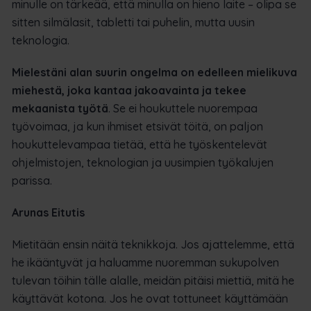
minulle on tärkeää, että minulla on hieno laite – olipa se
sitten silmälasit, tabletti tai puhelin, mutta uusin
teknologia.
Mielestäni alan suurin ongelma on edelleen mielikuva
miehestä, joka kantaa jakoavainta ja tekee
mekaanista työtä
. Se ei houkuttele nuorempaa
työvoimaa, ja kun ihmiset etsivät töitä, on paljon
houkuttelevampaa tietää, että he työskentelevät
ohjelmistojen, teknologian ja uusimpien työkalujen
parissa.
Arunas Eitutis
Mietitään ensin näitä teknikkoja. Jos ajattelemme, että
he ikääntyvät ja haluamme nuoremman sukupolven
tulevan töihin tälle alalle, meidän pitäisi miettiä, mitä he
käyttävät kotona. Jos he ovat tottuneet käyttämään