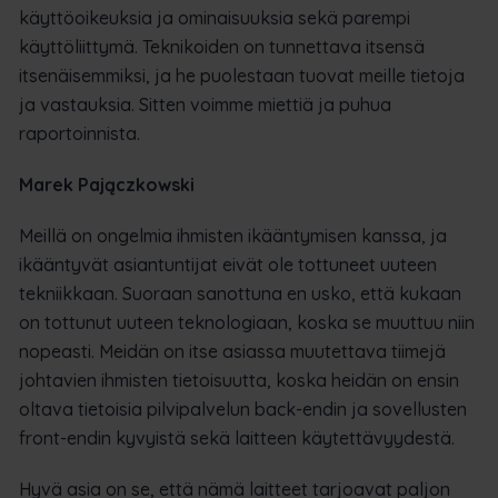
käyttöoikeuksia ja ominaisuuksia sekä parempi
käyttöliittymä. Teknikoiden on tunnettava itsensä
itsenäisemmiksi, ja he puolestaan tuovat meille tietoja
ja vastauksia. Sitten voimme miettiä ja puhua
raportoinnista.
Marek Pajączkowski
Meillä on ongelmia ihmisten ikääntymisen kanssa, ja
ikääntyvät asiantuntijat eivät ole tottuneet uuteen
tekniikkaan. Suoraan sanottuna en usko, että kukaan
on tottunut uuteen teknologiaan, koska se muuttuu niin
nopeasti. Meidän on itse asiassa muutettava tiimejä
johtavien ihmisten tietoisuutta, koska heidän on ensin
oltava tietoisia pilvipalvelun back-endin ja sovellusten
front-endin kyvyistä sekä laitteen käytettävyydestä.
Hyvä asia on se, että nämä laitteet tarjoavat paljon