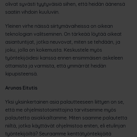
olivat syvästi tyytyväisiä siihen, että heidän äänensä
saatiin vihdoin kuuluviin.
Yleinen virhe näissä siirtymävaiheissa on oikean
teknologian valitseminen. On tärkeää löytää oikeat
asiantuntijat, jotka neuvovat, miten se tehdään, ja
joku, jolla on kokemusta. Keskustele myös
työntekijöidesi kanssa ennen ensimmäisen askeleen
ottamista ja varmista, että ymmärrät heidän
kipupisteensä.
Arunas Eitutis
Yksi yksinkertainen asia palautteeseen liittyen on se,
että me ohjelmistotoimittajina tarvitsemme myös
palautetta asiakkailtamme. Miten saamme palautetta
niiltä, jotka käyttävät ohjelmistoa eniten, eli etulinjan
työntekijöiltä? Seuraamme kenttätyöntekijöitä