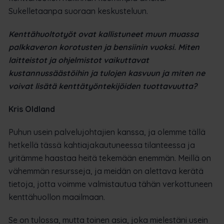
Sukelletaanpa suoraan keskusteluun.
Kenttähuoltotyöt ovat kallistuneet muun muassa
palkkaveron korotusten ja bensiinin vuoksi. Miten
laitteistot ja ohjelmistot vaikuttavat
kustannussäästöihin ja tulojen kasvuun ja miten ne
voivat lisätä kenttätyöntekijöiden tuottavuutta?
Kris Oldland
Puhun usein palvelujohtajien kanssa, ja olemme tällä
hetkellä tässä kahtiajakautuneessa tilanteessa ja
yritämme haastaa heitä tekemään enemmän. Meillä on
vähemmän resursseja, ja meidän on alettava kerätä
tietoja, jotta voimme valmistautua tähän verkottuneen
kenttähuollon maailmaan.
Se on tulossa, mutta toinen asia, joka mielestäni usein