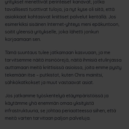
yritykset menettivät perinteiset kanavat, jotka
tavallisesti tuottivat tuloja, ja nyt kyse oli siitä, että
asiakkaat kohtasivat kriittiset palvelut kentällä. Jos
esimerkiksi sisäinen Internet-yhteys meni epäkuntoon,
soitit yleensä yritykselle, joka lähetti jonkun
korjaamaan sen.
Tämä suuntaus tulee jatkamaan kasvuaan, ja me
tarvitsemme näitä insinöörejä, näitä ihmisiä etulinjassa
auttamaan meitä kriittisissä asioissa, joita emme pysty
tekemään itse – putkistot, kuten Chris mainitsi,
sähkökatkokset ja muut vastaavat asiat.
Jos jatkamme työskentelyä etäympäristöissä ja
käytämme yhä enemmän omaa yksityistä
infrastruktuuria, se johtaa periaatteessa siihen, että
meitä varten tarvitaan paljon palveluja.