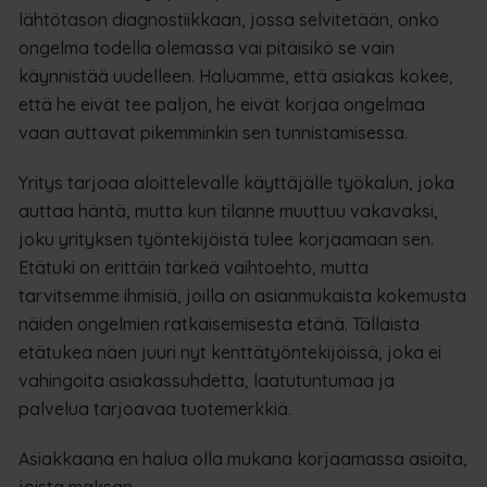
lähtötason diagnostiikkaan, jossa selvitetään, onko
ongelma todella olemassa vai pitäisikö se vain
käynnistää uudelleen. Haluamme, että asiakas kokee,
että he eivät tee paljon, he eivät korjaa ongelmaa
vaan auttavat pikemminkin sen tunnistamisessa.
Yritys tarjoaa aloittelevalle käyttäjälle työkalun, joka
auttaa häntä, mutta kun tilanne muuttuu vakavaksi,
joku yrityksen työntekijöistä tulee korjaamaan sen.
Etätuki on erittäin tärkeä vaihtoehto, mutta
tarvitsemme ihmisiä, joilla on asianmukaista kokemusta
näiden ongelmien ratkaisemisesta etänä. Tällaista
etätukea näen juuri nyt kenttätyöntekijöissä, joka ei
vahingoita asiakassuhdetta, laatutuntumaa ja
palvelua tarjoavaa tuotemerkkiä.
Asiakkaana en halua olla mukana korjaamassa asioita,