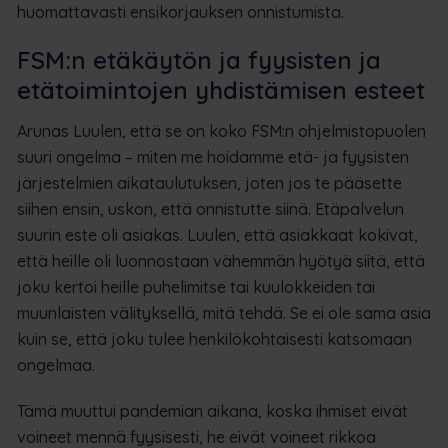
huomattavasti ensikorjauksen onnistumista.
FSM:n etäkäytön ja fyysisten ja
etätoimintojen yhdistämisen esteet
Arunas Luulen, että se on koko FSM:n ohjelmistopuolen
suuri ongelma – miten me hoidamme etä- ja fyysisten
järjestelmien aikataulutuksen, joten jos te pääsette
siihen ensin, uskon, että onnistutte siinä. Etäpalvelun
suurin este oli asiakas. Luulen, että asiakkaat kokivat,
että heille oli luonnostaan vähemmän hyötyä siitä, että
joku kertoi heille puhelimitse tai kuulokkeiden tai
muunlaisten välityksellä, mitä tehdä. Se ei ole sama asia
kuin se, että joku tulee henkilökohtaisesti katsomaan
ongelmaa.
Tämä muuttui pandemian aikana, koska ihmiset eivät
voineet mennä fyysisesti, he eivät voineet rikkoa