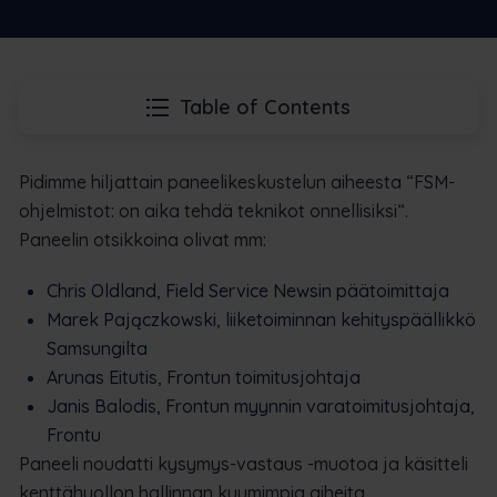
Table of Contents
Pidimme hiljattain paneelikeskustelun aiheesta “
FSM-
ohjelmistot: on aika tehdä teknikot onnellisiksi
“.
Paneelin otsikkoina olivat mm:
Chris Oldland, Field Service Newsin päätoimittaja
Marek Pajączkowski, liiketoiminnan kehityspäällikkö
Samsungilta
Arunas Eitutis, Frontun toimitusjohtaja
Janis Balodis, Frontun myynnin varatoimitusjohtaja,
Frontu
Paneeli noudatti kysymys-vastaus -muotoa ja käsitteli
kenttähuollon hallinnan kuumimpia aiheita.