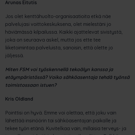
Arunas Eitutis
Jos olet kenttähuolto-organisaatioita etkä näe
palvelujasi voittokeskuksena, olet mielestäni jo
häviämässä kilpailussa. Kaikki ajattelevat sivistystä,
joka on seuraava askel, mutta jos ette tee
liiketoimintaa palveluista, sanoisin, että olette jo
jäljessä.
Miten FSM voi työskennellä tekoälyn kanssa ja
etäympäristössä? Voiko sähköasentaja tehdä työnsä
toimistossaan istuen?
Kris Oldland
Pointtisi on hyvä. Emme voi olettaa, että joku vain
lähettää insinöörin tai sähköasentajan paikalle ja
tekee työn etänä. Kuvitelkaa vain, millaisia terveys- ja