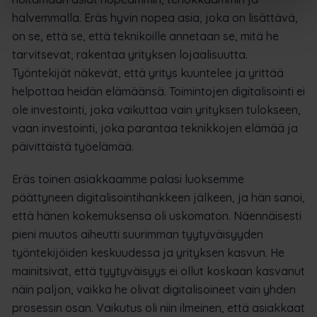
halvemmalla. Eräs hyvin nopea asia, joka on lisättävä,
on se, että se, että teknikoille annetaan se, mitä he
tarvitsevat, rakentaa yrityksen lojaalisuutta.
Työntekijät näkevät, että yritys kuuntelee ja yrittää
helpottaa heidän elämäänsä. Toimintojen digitalisointi ei
ole investointi, joka vaikuttaa vain yrityksen tulokseen,
vaan investointi, joka parantaa teknikkojen elämää ja
päivittäistä työelämää.
Eräs toinen asiakkaamme palasi luoksemme
päättyneen digitalisointihankkeen jälkeen, ja hän sanoi,
että hänen kokemuksensa oli uskomaton. Näennäisesti
pieni muutos aiheutti suurimman tyytyväisyyden
työntekijöiden keskuudessa ja yrityksen kasvun. He
mainitsivat, että tyytyväisyys ei ollut koskaan kasvanut
näin paljon, vaikka he olivat digitalisoineet vain yhden
prosessin osan. Vaikutus oli niin ilmeinen, että asiakkaat