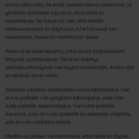
bioturvallisuutta, he eivät voineet mennä toimistoon, ja
yhtäkkiä asiakkaat tajusivat, että tämä on
nopeampaa. He haluavat vain, että heidän
omaisuuseränsä on käytössä ja he haluavat sen
nopeammin, koska he menettävät aikaa.
Tämä oli se käännekohta, joka muutti etäpalveluihin
liittyvää ajattelutapaa. Tämä on lisännyt
kenttähuoltokäynnin merkitystä entisestään, koska sitä
ei tapahdu kovin usein.
Teknikko vierailee asiakkaiden luona lähettiläänä. Hän
ei tule paikalle vain yrityksen edustajana, vaan hän
tulee paikalle asiantuntijana, hän tulee paikalle
kaverina, joka on tuotu paikalle korjaamaan ongelma,
jota ei voitu ratkaista etänä.
Meidän on jälleen varmistettava, että heillä on täydet