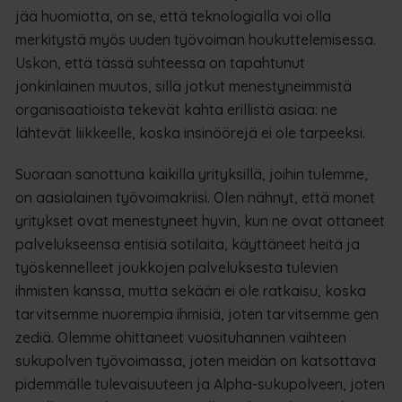
jää huomiotta, on se, että teknologialla voi olla
merkitystä myös uuden työvoiman houkuttelemisessa.
Uskon, että tässä suhteessa on tapahtunut
jonkinlainen muutos, sillä jotkut menestyneimmistä
organisaatioista tekevät kahta erillistä asiaa: ne
lähtevät liikkeelle, koska insinöörejä ei ole tarpeeksi.
Suoraan sanottuna kaikilla yrityksillä, joihin tulemme,
on aasialainen työvoimakriisi. Olen nähnyt, että monet
yritykset ovat menestyneet hyvin, kun ne ovat ottaneet
palvelukseensa entisiä sotilaita, käyttäneet heitä ja
työskennelleet joukkojen palveluksesta tulevien
ihmisten kanssa, mutta sekään ei ole ratkaisu, koska
tarvitsemme nuorempia ihmisiä, joten tarvitsemme gen
zediä. Olemme ohittaneet vuosituhannen vaihteen
sukupolven työvoimassa, joten meidän on katsottava
pidemmälle tulevaisuuteen ja Alpha-sukupolveen, joten