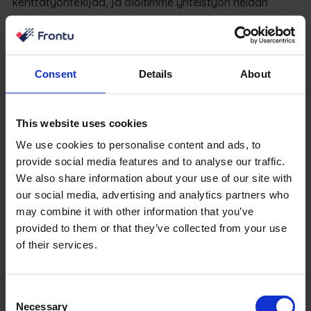
kenttätyöntekijää, ja aloitimme yhteistyön heidän
kanssaan pari vuotta sitten. Heidän ongelmanaan oli,
että heidän työntekijänsä kantoivat painavia laukkuja,
joissa oli asiakirjoja, eivätkä he halunneet enää tehdä
Consent
Details
About
niin. Ensimmäinen ongelma oli paperin digitalisointi, ja
me voimme tehdä sen, koska EU:ssa on säädetty
digitaalisista allekirjoituksista, ja laitteemme voivat
This website uses cookies
tukea allekirjoituksia yhteistyössä Frontun kanssa.
We use cookies to personalise content and ads, to
Muutoksen jälkeen voimme varmasti sanoa, että
provide social media features and to analyse our traffic.
ihmiset ovat erittäin tyytyväisiä ja motivoituneita
We also share information about your use of our site with
our social media, advertising and analytics partners who
työskentelemään, koska heidän ei tarvitse kantaa 20
may combine it with other information that you’ve
kiloa paperia joka päivä mukanaan jokaiselle
provided to them or that they’ve collected from your use
asiakkaalle. Kun muutos oli toteutettu, yritys rakensi
of their services.
jonkinlaisen chatin kerätäkseen palautetta asiakkailta.
Kun kaikki muutokset on otettu käyttöön
järjestelmässä, työntekijät voivat työskennellä
Consent
tehokkaammin ja nauttia paremmasta yleisestä
Necessary
Selection