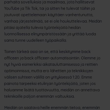
parhaita sovelluksia ja maailmaa, jota hallitsevat
YouTube ja Tik Tok, tai ja sitten he tulevat töihin ja
joutuvat opettelemaan käyttäen vanhentunutta,
vanhaa järjestelmää, se ei ole houkuttelevaa. Meidän
pitäisi ajatella tulevia työntekijöitä heidän
luonnollisessa elinympäristössään ja yrittää luoda
sama tunne uudelleen työpaikalla.
Toinen tärkeä asia on se, että keskitymme back
officeen ja back officeen automatisointiin. Olemme jo
nyt hyviä esimerkiksi aikatauluttamisessa ja reittien
optimoinnissa, mutta ero lähettien ja teknikkojen
välisen suhteen välillä on yrityksessä 1:20. Emme
painota tarpeeksi etulinjan työntekijöitä, joten jos
haluamme lisätä tuottavuutta, meidän on annettava
teknikoille paljon enemmän valtuuksia.
Meidän on saatava heille enemmän tietoa, enemmän