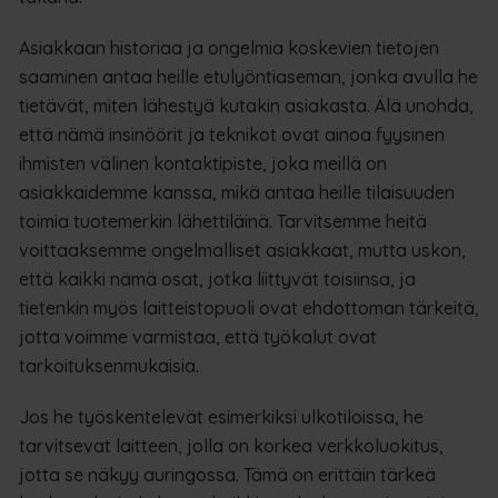
Asiakkaan historiaa ja ongelmia koskevien tietojen
saaminen antaa heille etulyöntiaseman, jonka avulla he
tietävät, miten lähestyä kutakin asiakasta. Älä unohda,
että nämä insinöörit ja teknikot ovat ainoa fyysinen
ihmisten välinen kontaktipiste, joka meillä on
asiakkaidemme kanssa, mikä antaa heille tilaisuuden
toimia tuotemerkin lähettiläinä. Tarvitsemme heitä
voittaaksemme ongelmalliset asiakkaat, mutta uskon,
että kaikki nämä osat, jotka liittyvät toisiinsa, ja
tietenkin myös laitteistopuoli ovat ehdottoman tärkeitä,
jotta voimme varmistaa, että työkalut ovat
tarkoituksenmukaisia.
Jos he työskentelevät esimerkiksi ulkotiloissa, he
tarvitsevat laitteen, jolla on korkea verkkoluokitus,
jotta se näkyy auringossa. Tämä on erittäin tärkeä