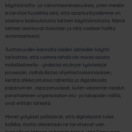
käyttöönotto- ja valvontaominaisuuksia, joten meidän
ei tarvitse huolehtia siitä, että asiantuntijoidemme on
saatava lisäkoulutusta laitteen käyttöönotosta. Nämä
laitteet asentuvat itsestään ja niitä voidaan hallita
automaattisesti.
Tuottavuuden kannalta näiden laitteiden käyttö
tarkoittaa, että voimme tehdä niin monia asioita
mobiililaitteella – yhdistää etulinjan työntekijät
prosessiin, mahdollistaa ohjelmistoskannauksen,
kerätä allekirjoituksia tabletilla ja digitalisoida
paperivirran. Jopa perusasiat, kuten viestinnän laadun
parantaminen organisaation etu- ja takapään välillä,
ovat erittäin tärkeitä.
Monet yritykset pelkäävät, että digitalisointi tulee
kalliiksi, mutta oikeastaan ne tarvitsevat vain
kunnollisen laitteen ja hieman tietoa, jota Samsungin