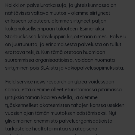
Kaikki on palveluratkaisuja, ja yhteiskunnassa on
nähtävissä valtava muutos – olemme siirtyneet
erilaiseen talouteen, olemme siirtyneet paljon
kokemuksellisempaan talouteen. Esimerkiksi
Starbucksissa kahvikuppiin kirjoitetaan nimesi. Palvelu
on juurtunutta, ja erinomaisesta palvelusta on tullut
erottava tekijä. Kun tämä otetaan huomioon
suuremmissa organisaatioissa, voidaan huomata
siirtyminen pois SLA:ista ja vakiopalvelusopimuksista.
Field service news research on ylpeä voidessaan
sanoa, että olemme olleet eturintamassa pitämässä
yrityksiä tämän kaaren edellä, ja olemme
työskennelleet akateemisten tahojen kanssa useiden
vuosien ajan tämän muutoksen edistämiseksi. Nyt
ylivoimainen enemmistö palveluorganisaatioista
tarkastelee huoltotoimintaa strategisena