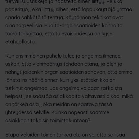
turvallisuusriskejä ja haasteita siihen liittyy. Pelkkä
paperityö, joka liittyy siihen, että loppukäyttäjä yrittää
saada sähkötöitä tehtyä. Käytännön teknikot ovat
aina tarpeellisia. Huolto-organisaatioiden kannalta
tämä tarkoittaa, että tulevaisuudessa on kyse
etähuollosta.
Kun ensimmäinen puhelu tulee ja ongelma ilmenee,
uskon, että vianmääritys tehdään etänä, ja olen jo
nähnyt joidenkin organisaatioiden sanovan, että emme
lähetä insinööriä ennen kuin yksi etäteknikko on
tutkinut ongelmaa. Jos ongelma voidaan ratkaista
helposti, se säästää asiakkaalta valtavasti aikaa, mikä
on tärkeä asia, joka meidän on saatava tässä
yhteydessä selville. Kuinka nopeasti saamme
asiakkaan takaisin toimintakuntoon?
Etäpalveluiden toinen tärkeä etu on se, että se lisää