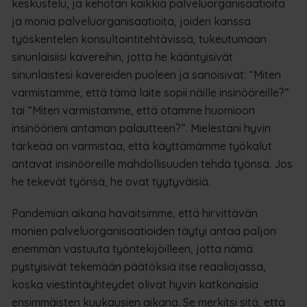
keskustelu, ja kehotan kaikkia palveluorganisaatioita
ja monia palveluorganisaatioita, joiden kanssa
työskentelen konsultointitehtävissä, tukeutumaan
sinunlaisiisi kavereihin, jotta he kääntyisivät
sinunlaistesi kavereiden puoleen ja sanoisivat: “Miten
varmistamme, että tämä laite sopii näille insinööreille?”
tai “Miten varmistamme, että otamme huomioon
insinöörieni antaman palautteen?”. Mielestäni hyvin
tärkeää on varmistaa, että käyttämämme työkalut
antavat insinööreille mahdollisuuden tehdä työnsä. Jos
he tekevät työnsä, he ovat tyytyväisiä.
Pandemian aikana havaitsimme, että hirvittävän
monien palveluorganisaatioiden täytyi antaa paljon
enemmän vastuuta työntekijöilleen, jotta nämä
pystyisivät tekemään päätöksiä itse reaaliajassa,
koska viestintäyhteydet olivat hyvin katkonaisia
ensimmäisten kuukausien aikana. Se merkitsi sitä, että