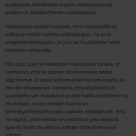
tuulilasissa, teknikoiden käytön lisäämisestä tai
ensikerran kiinteän hinnan nostamisesta.
Motivaation osalta huomaan, että insinööreillä on
valtaosin melko vankka ajattelutapa – he ovat
ongelmanratkaisijoita, ja juuri se houkuttelee heitä
insinöörin tehtävään.
Yksi asia, joka on mielestäni ratkaisevan tärkeä, on
varmistaa, että he saavat tarvitsemansa tiedot
käyttöönsä, ja tässä kohtaa ohjelmistojen käyttö on
minulle ratkaisevaa. Varmista, että ohjelmisto on
suunniteltu sen mukaisesti ja että kaikki räätälöinnit tai
muutokset, joissa otetaan huomioon
kenttätyöntekijöiltä saatu palaute, tehdään niin, että
ne näytöt, joihin heidän on päästävä joka ikisessä
työssä, eivät ole piilossa kahden tai kolmen sivun
takana.