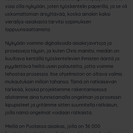
voisi olla nykyään, joten työskentelin paperilla, ja se oli
uskomattoman ärsyttävää, koska ainakin kaksi
vierailija-asiakasta tarvitsi sopimuksen
loppuunsaattamista.
Nykyään voimme digitalisoida asiakirjavirtoja ja
prosesseja täysin, ja kuten Chris mainitsi, meidän on
kuultava kentällä työskentelevien ihmisten ääntä ja
pyydettävä heiltä usein palautetta, jotta voimme
tehostaa prosessia. Itse ohjelmiston on oltava valmis
mukautuksiin milloin tahansa. Tämä on ratkaisevan
tärkeää, koska projektiemme rakentamisessa
aloitamme aina tunnistamalla ongelman ja prosessin
kipupisteet ja yritämme sitten suunnitella ratkaisun,
jolla nämä ongelmat voidaan ratkaista.
Meillä on Puolassa asiakas, jolla on 36 000