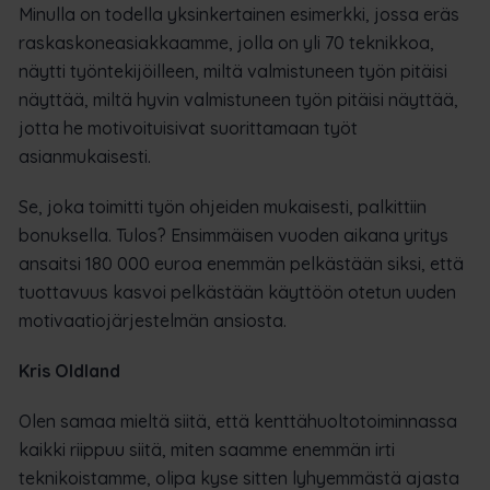
Minulla on todella yksinkertainen esimerkki, jossa eräs
raskaskoneasiakkaamme, jolla on yli 70 teknikkoa,
näytti työntekijöilleen, miltä valmistuneen työn pitäisi
näyttää, miltä hyvin valmistuneen työn pitäisi näyttää,
jotta he motivoituisivat suorittamaan työt
asianmukaisesti.
Se, joka toimitti työn ohjeiden mukaisesti, palkittiin
bonuksella. Tulos? Ensimmäisen vuoden aikana yritys
ansaitsi 180 000 euroa enemmän pelkästään siksi, että
tuottavuus kasvoi pelkästään käyttöön otetun uuden
motivaatiojärjestelmän ansiosta.
Kris Oldland
Olen samaa mieltä siitä, että kenttähuoltotoiminnassa
kaikki riippuu siitä, miten saamme enemmän irti
teknikoistamme, olipa kyse sitten lyhyemmästä ajasta