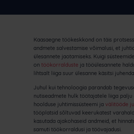
ettevõtteid
Kaasaegne töökeskkond on täis protsess
andmete salvestamise võimalusi, et juhtid
ülesannete jaotamiseks. Kuigi süsteemid
on
töökorralduste
ja tööülesannete hald
lihtsalt liiga suur ülesanne käsitsi juhend
Juhul kui tehnoloogia parandab tegevuse 
nutiseadmete hulk töötajatele liiga palj
hoolduse juhtimissüsteemi ja
välitööde j
tööplatsid sõltuvad keerukatest varahald
kasutada ajakohaseid andmeid, et hinnata 
samuti töökorraldusi ja töövajadusi.