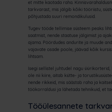
et mitte kaotada raha. Kinnisvarahaldu
tarkvarast, mis jälgib kõiki tööriistu, sü
põhjustada suuri remondikulusid.
Tugev tööde tellimise süsteem peaks liht
saatmist, nende staatuse jälgimist ja aja
ajama. Pöördudes andurite ja muude and
vajavate osade poole, jäävad kõik kursis
lihtsam.
Isegi sellistel juhtudel nagu üürikorter
ole nii kiire, aitab kütte- ja torustikus
nende rikkeid, mis säästab raha ja kaits
töökorraldusi ja lähetada tehnikuid, et 
Tööülesannete tarkvar