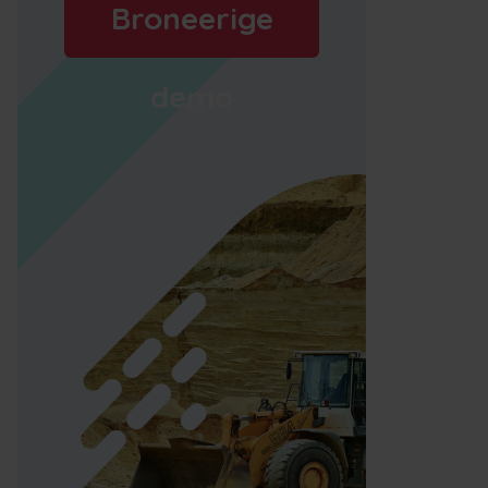
Broneerige
demo