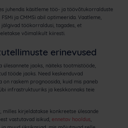
es juhendis käsitleme töö- ja töövõtukorralduste
se FSMi ja CMMSi abil optimeerida. Vaatleme,
jälgivad töökorraldusi, tagades, et
etakse võimalikult kiiresti.
tutellimuste erinevused
 ülesannete jaoks, näiteks tootmistööde,
otud tööde jaoks. Need keskenduvad
da on raskem prognoosida, kuid mis paneb
bi infrastruktuuriks ja keskkonnaks teie
, milles kirjeldatakse konkreetse ülesande
eest vastutavad isikud,
ennetav hooldus
,
ja muud üksikasjad, mis mõjutavad selle