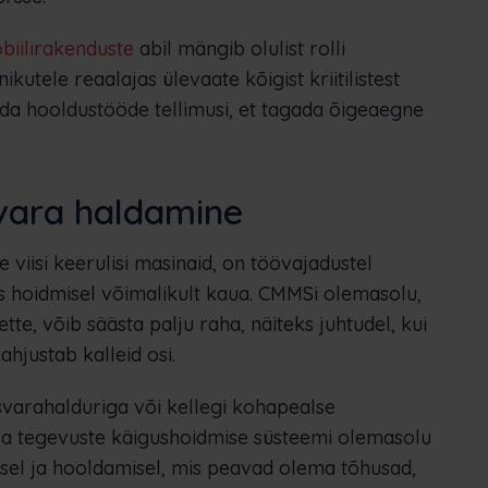
biilirakenduste
abil mängib olulist rolli
kutele reaalajas ülevaate kõigist kriitilistest
ada hooldustööde tellimusi, et tagada õigeaegne
svara haldamine
de viisi keerulisi masinaid, on töövajadustel
 hoidmisel võimalikult kaua. CMMSi olemasolu,
tte, võib säästa palju raha, näiteks juhtudel, kui
hjustab kalleid osi.
svarahalduriga või kellegi kohapealse
 ja tegevuste käigushoidmise süsteemi olemasolu
misel ja hooldamisel, mis peavad olema tõhusad,