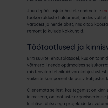
Juurdepääs asjakohastele andmetele
mo
töökorralduste haldamisel, andes välitehni
varadest ja nende abist, mis aitab koost
remont ja kulude kokkuhoid.
Töötaotlused ja kinni
Eriti suurtel ehitusplatsidel, kus on tonni
võtmeroll nende optimaalses seisukorras
mis teavitab tehnikuid varakahjustustest e
väikeste komponentide püsiv kahjustus ka
Olenemata sellest, kas tegemist on kinni
inimesega, on taotluste organiseerimise
kriitilise tähtsusega projektide kasvata