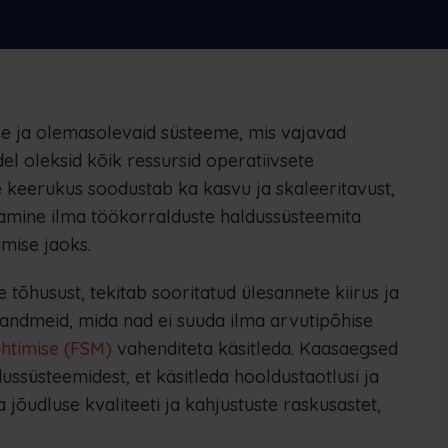
Nederlands
Norsk bokmål
српски
Slovenščina
Svenska
Türkçe
e ja olemasolevaid süsteeme, mis vajavad
el oleksid kõik ressursid operatiivsete
e keerukus soodustab ka kasvu ja skaleeritavust,
amine ilma töökorralduste haldussüsteemita
amise jaoks.
tõhusust, tekitab sooritatud ülesannete kiirus ja
u andmeid, mida nad ei suuda ilma arvutipõhise
uhtimise (FSM)
vahenditeta käsitleda. Kaasaegsed
ussüsteemidest, et käsitleda hooldustaotlusi ja
jõudluse kvaliteeti ja kahjustuste raskusastet,