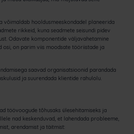
ra võimaldab hooldusmeeskondadel planeerida
dmete rikkeid, kuna seadmete seisundi pidev
alust. Odavate komponentide väljavahetamine
 osi, on parim viis moodsate tööriistade ja
endamisega saavad organisatsioonid parandada
ulusid ja suurendada klientide rahulolu.
ad töövoogude tõhusaks ülesehitamiseks ja
 millele nad keskenduvad, et lahendada probleeme,
st, arendamist ja täitmist: