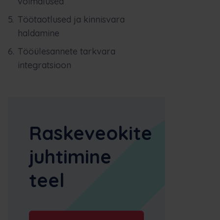
võimalused
Töötaotlused ja kinnisvara
haldamine
Tööülesannete tarkvara
integratsioon
Raskeveokite
juhtimine
teel