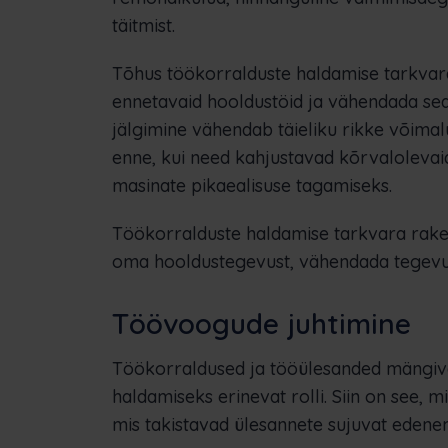
täitmist.
Tõhus töökorralduste haldamise tarkva
ennetavaid hooldustöid ja vähendada sea
jälgimine vähendab täieliku rikke võim
enne, kui need kahjustavad kõrvalolevaid
masinate pikaealisuse tagamiseks.
Töökorralduste haldamise tarkvara rak
oma hooldustegevust, vähendada tegevusk
Töövoogude juhtimine
Töökorraldused ja tööülesanded mängiv
haldamiseks erinevat rolli. Siin on see,
mis takistavad ülesannete sujuvat edenemi