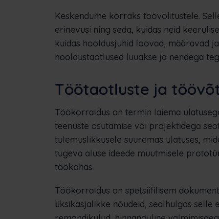
Keskendume korraks töövolitustele. Sell
erinevusi ning seda, kuidas neid keeruli
kuidas hooldusjuhid loovad, määravad ja 
hooldustaotlused luuakse ja nendega tegel
Töötaotluste ja töövõ
Töökorraldus on termin laiema ulatusega
teenuste osutamise või projektidega se
tulemuslikkusele suuremas ulatuses, mi
tugeva aluse ideede muutmisele prototüü
töökohas.
Töökorraldus on spetsiifilisem dokument
üksikasjalikke nõudeid, sealhulgas selle 
remondikulud, hinnanguline valmimisaeg 