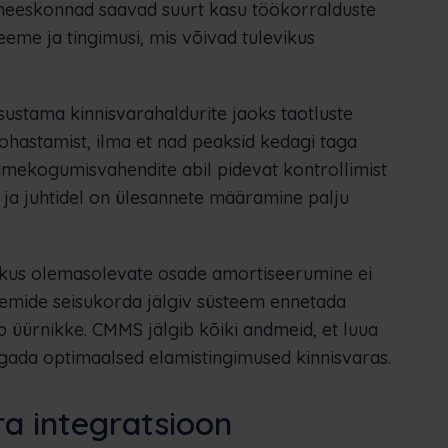
smeeskonnad saavad suurt kasu töökorralduste
steeme ja tingimusi, mis võivad tulevikus
sustama kinnisvarahaldurite jaoks taotluste
kohastamist, ilma et nad peaksid kedagi taga
mekogumisvahendite abil pidevat kontrollimist
 ja juhtidel on ülesannete määramine palju
id, kus olemasolevate osade amortiseerumine ei
üsteemide seisukorda jälgiv süsteem ennetada
eb üürnikke. CMMS jälgib kõiki andmeid, et luua
tagada optimaalsed elamistingimused kinnisvaras.
a integratsioon