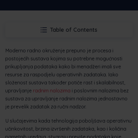
Table of Contents
Moderno radno okruženje prepuno je procesa i
postojećih sustava kojima su potrebne mogućnosti
prikupljanja podataka kako bi menadžeri imali sve
resurse za raspodjelu operativnih zadataka. Iako
složenost sustava također potiče rast i skalabilnost,
upravljanje
radnim nalozima
i poslovnim nalozima bez
sustava za upravljanje radnim nalozima jednostavno
je prevelik zadatak za ručni nadzor.
U slučajevima kada tehnologija poboljšava operativnu
učinkovitost, brzina izvršenih zadataka, kao i količina
pametnih uređaja, stvaraju previše podataka koje