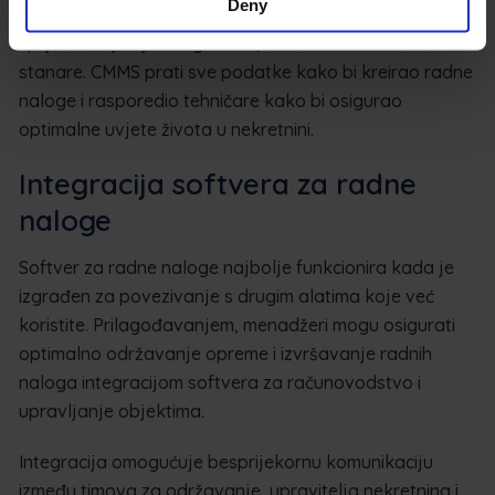
Deny
koji prati stanje sustava grijanja i vodovoda pomaže u
sprječavanju njihovog kvara, što štedi novac i štiti
stanare. CMMS prati sve podatke kako bi kreirao radne
naloge i rasporedio tehničare kako bi osigurao
optimalne uvjete života u nekretnini.
Integracija softvera za radne
naloge
Softver za radne naloge najbolje funkcionira kada je
izgrađen za povezivanje s drugim alatima koje već
koristite. Prilagođavanjem, menadžeri mogu osigurati
optimalno održavanje opreme i izvršavanje radnih
naloga integracijom softvera za računovodstvo i
upravljanje objektima.
Integracija omogućuje besprijekornu komunikaciju
između timova za održavanje, upravitelja nekretnina i