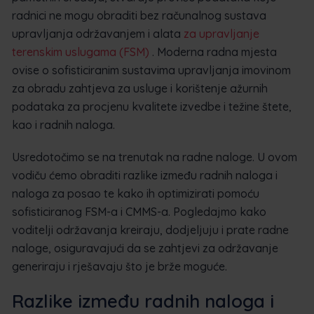
radnici ne mogu obraditi bez računalnog sustava
upravljanja održavanjem i alata
za upravljanje
terenskim uslugama (FSM)
. Moderna radna mjesta
ovise o sofisticiranim sustavima upravljanja imovinom
za obradu zahtjeva za usluge i korištenje ažurnih
podataka za procjenu kvalitete izvedbe i težine štete,
kao i radnih naloga.
Usredotočimo se na trenutak na radne naloge. U ovom
vodiču ćemo obraditi razlike između radnih naloga i
naloga za posao te kako ih optimizirati pomoću
sofisticiranog FSM-a i CMMS-a. Pogledajmo kako
voditelji održavanja kreiraju, dodjeljuju i prate radne
naloge, osiguravajući da se zahtjevi za održavanje
generiraju i rješavaju što je brže moguće.
Razlike između radnih naloga i