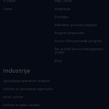
O nama
Help Center
Cijene
Integracije
Značajke
Kalkulator povrata ulaganja
Program preporuka
Frontu FSM partnerski program
Što je Field Service Management
(FSM)?
Blog
Industrije
Upravljanje terenskom službom
Softver za upravljanje sigurnošću
HVAC softver
Softver za tešku opremu