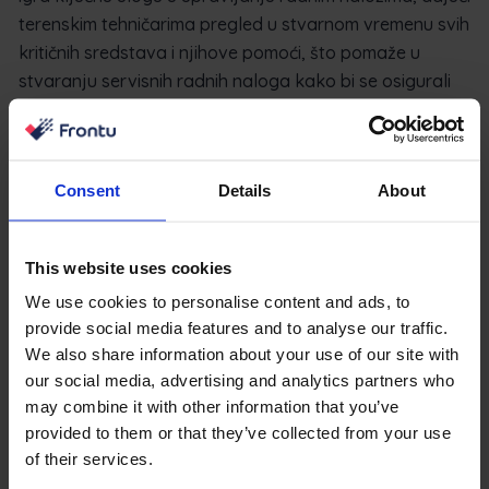
terenskim tehničarima pregled u stvarnom vremenu svih
kritičnih sredstava i njihove pomoći, što pomaže u
stvaranju servisnih radnih naloga kako bi se osigurali
pravovremeni popravci i uštede troškova.
Zahtjevi za rad i upravljanje
Consent
Details
About
nekretninama
Pogotovo na velikim gradilištima s mnoštvom složenih
This website uses cookies
strojeva, zahtjevi za rad igraju ključnu ulogu u
njihovom što duljem održavanju u optimalnom stanju.
We use cookies to personalise content and ads, to
provide social media features and to analyse our traffic.
Posjedovanje CMMS-a koji unaprijed obavještava
We also share information about your use of our site with
tehničare o bilo kakvoj šteti na imovini može uštedjeti
our social media, advertising and analytics partners who
mnogo novca, kao u slučajevima kada dugotrajna
may combine it with other information that you’ve
oštećenja malih komponenti oštećuju skupe dijelove.
provided to them or that they’ve collected from your use
of their services.
Bilo da se radi o upravitelju imovine ili nekome na licu