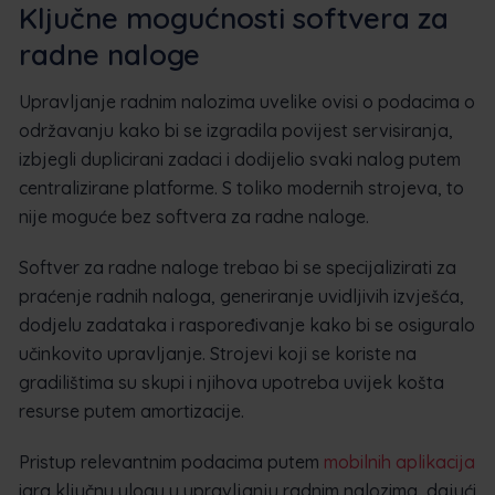
Ključne mogućnosti softvera za
radne naloge
Upravljanje radnim nalozima uvelike ovisi o podacima o
održavanju kako bi se izgradila povijest servisiranja,
izbjegli duplicirani zadaci i dodijelio svaki nalog putem
centralizirane platforme. S toliko modernih strojeva, to
nije moguće bez softvera za radne naloge.
Softver za radne naloge trebao bi se specijalizirati za
praćenje radnih naloga, generiranje uvidljivih izvješća,
dodjelu zadataka i raspoređivanje kako bi se osiguralo
učinkovito upravljanje. Strojevi koji se koriste na
gradilištima su skupi i njihova upotreba uvijek košta
resurse putem amortizacije.
Pristup relevantnim podacima putem
mobilnih aplikacija
igra ključnu ulogu u upravljanju radnim nalozima, dajući