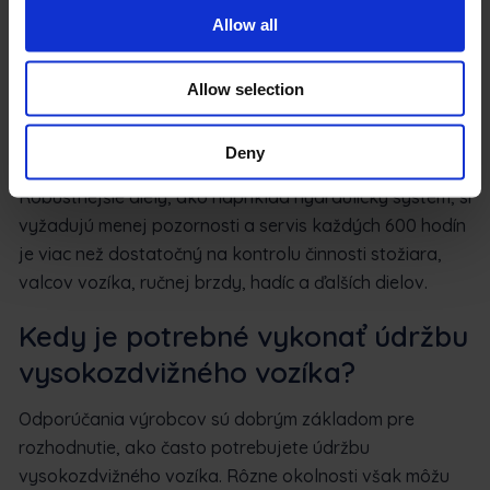
Komponenty, ktoré sa viac opotrebúvajú, ako sú
Allow all
pneumatiky a filtračné zariadenia, sa však rýchlejšie
poškodia a je potrebné ich skôr servisovať. Tým sa
zabezpečí, že prevádzku vysokozdvižného vozíka
Allow selection
neovplyvnia nečistoty, ktoré ho robia nielen
nebezpečným, ale aj neefektívnym.
Deny
Robustnejšie diely, ako napríklad hydraulický systém, si
vyžadujú menej pozornosti a servis každých 600 hodín
je viac než dostatočný na kontrolu činnosti stožiara,
valcov vozíka, ručnej brzdy, hadíc a ďalších dielov.
Kedy je potrebné vykonať údržbu
vysokozdvižného vozíka?
Odporúčania výrobcov sú dobrým základom pre
rozhodnutie, ako často potrebujete údržbu
vysokozdvižného vozíka. Rôzne okolnosti však môžu