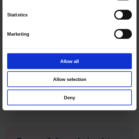
Statistics
Marketing
Arūnas Eitutis
Allow all
Founder & CEO
Arūnas is spearheading the Frontu efforts as the
Allow selection
company’s CEO but still finds the time to share some
of his knowledge, expertise and experience in the
FSM sector through our blog.
Deny