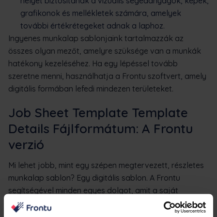
helyet biztosítanak a vizuális segédanyagok, képek,
grafikonok és mellékletek számára, amelyek
további értékrétegeket adnak a laphoz.
Ingyenes munkalap sablonjaink tartalmazzák az
összes olyan mezőt, amelyre szüksége van a munkák
hatékony kezeléséhez. Ha egy lépéssel tovább
szeretne menni, használhatja a Frontu szoftvert, amely
digitális formában lefedi mindezen területeket.
Job Sheet Template Template
Details Fájlformátum: A Frontu
verzió
Mi lehet jobb, mint egy szépen megtervezett, részletes
munkalap sablon? Egy digitális sablon. A Frontu
segítségével minden egyes dolgot, amit a saját
munkalapjától szeretne, digitális formában kapja meg,
rengeteg előnnyel társítva.