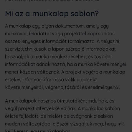
Mi az a munkalap sablon?
A munkalap egy olyan dokumentum, amely egy
munkával, feladattal vagy projekttel kapcsolatos
összes lényeges információt tartalmazza. A helyszíni
szerviztechnikusok a lapon szereplő információkat
használják a munka megkezdéséhez, és további
információkat adnak hozzá, ha a munka követelményei
menet közben változnak. A projekt végére a munkalap
értékes információforrássá válik a projekt
követelményeiről, végrehajtásáról és eredményeiről.
A munkalapok hasznos útmutatóként indulnak, és
végül projektútitervekké válnak. A munkalap sablon
ötlete fejlődött, de mielőtt belevágnánk a sablon
modern változatába, először vizsgáljuk meg, hogy mit
kell keresni egy munkalapban.