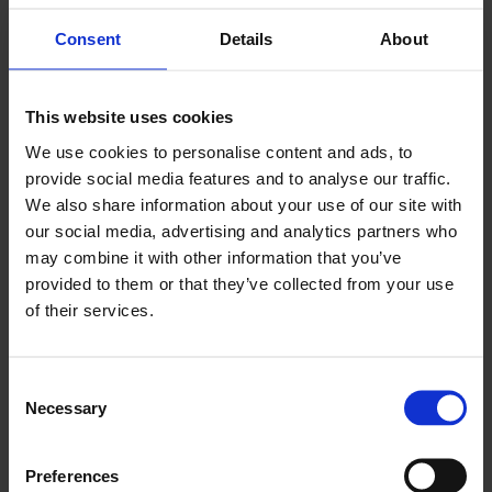
Consent
Details
About
A munkaköri leírás, a munkaköri adatok, a feladatleírás
és a kapcsolattartási adatok valós időben frissülnek,
és mindenki számára bármikor elérhetők. Nincs többé
This website uses cookies
nyomtatott papír, nincs kézi munka, nincs nyomtatás,
We use cookies to personalise content and ads, to
és nincs stressz a fájlok tárolása és megtalálása miatt.
provide social media features and to analyse our traffic.
Minden részlet és adat biztonságosan tárolva van, és
We also share information about your use of our site with
segíthet Önnek, mint vállalkozónak a termelékenység
our social media, advertising and analytics partners who
elemzésében, a munkák céldátumának betartásában,
may combine it with other information that you’ve
valamint abban, hogy eltávolodjon a nehézkes Google
provided to them or that they’ve collected from your use
sheets, MS Word Pages és Google docs gyakorlatoktól.
of their services.
A jelenlegi folyamat automatizálható, és többé nem kell
időigényesnek lennie.
Consent
Necessary
Selection
Preferences