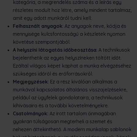
kategória, a megrendelés száma és a leírás egy
részletes modult hoz létre, amely mindent tartalmaz,
amit egy adott munkáról tudni kell.
Felhasznált anyagok
: Az anyagok neve, kódja és
mennyisége kulcsfontosságú a készletek nyomon
követése szempontjából.
A helyszíni látogatás időbeosztása
: A technikusok
bejelenthetik az egyes helyszíneken töltött időt.
Ezáltal világos képet kaphat a munka elvégzéséhez
szükséges időről és erőforrásokról.
Megjegyzések
: Ez a rész kiválóan alkalmas a
munkával kapcsolatos általános visszajelzésekre,
például az ügyfelek gondolataira, a technikusok
kihívásaira és a további követelményekre.
Csatolmányok:
Az írott tartalom önmagában
gyakran túlságosan megterheli a szemet és
nehezen áttekinthető. A modern munkalap sablonok