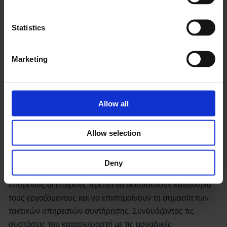
μηχανημάτων, η συντήρηση του εξοπλισμού εξόρυξης
μειώνει την πιθανότητα πρόωρων θανάτων που όχι μόνο
Statistics
επηρεάζουν τους άλλους εργαζόμενους αλλά και κοστίζουν
πολλά χρήματα στην εταιρεία.
Marketing
Επίσης, η έλλειψη σέρβις προκαλεί τυχαία ξεσπάσματα
σταδιακής ή ολικής βλάβης του εξοπλισμού, με
αποτέλεσμα δαπανηρές επισκευές και χρόνο διακοπής
Allow all
λειτουργίας. Η εφαρμογή ενός σχεδίου προληπτικής
συντήρησης είναι ένας πολύ καλός τρόπος για να
Allow selection
διαπιστώσετε γρήγορα τα τεράστια οφέλη της σωστής
συντήρησης του εξοπλισμού.
Deny
Τα νέα βιομηχανικά μηχανήματα είναι εξαιρετικά ακριβά,
επομένως οι εταιρείες πρέπει να εκπαιδεύουν κατάλληλα
τους εργαζόμενους και να επισημαίνουν τη σημασία των
τακτικών υπηρεσιών συντήρησης. Συνδυάζοντας τις
συστάσεις του κατασκευαστή με τις μοναδικές