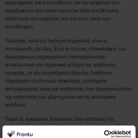
μηχανήματος και η εκπαίδευση για την ασφάλεια των
εργαζομένων που επικεντρώνεται τόσο στη βέλτιστη
κατάσταση του οχήματος όσο και στην υγεία των
συναδέλφων.
Τελευταίο, αλλά όχι λιγότερο σημαντικό, είναι οι
τεχνολογικές εξελίξεις. Ενώ οι πρώτες επαναλήψεις των
βιομηχανικών μηχανημάτων επικεντρώνονταν
αποκλειστικά στη σημαντική αύξηση της απόδοσης
εργασίας, τα νέα μηχανήματα εξόρυξης διαθέτουν
εξαρτήματα εξοπλισμού ασφαλείας, συστήματα
φιλτραρίσματος αέρα και αισθητήρες που παρακολουθούν
την κατάσταση των εξαρτημάτων και τη λειτουργική
απόδοση.
Παρά τις προφανείς βελτιώσεις στην απόδοση της
εργασίας, ο εκσυγχρονισμός του εξοπλισμού εξόρυξης
εισάγει το σωστό μείγμα χαρακτηριστικών για την