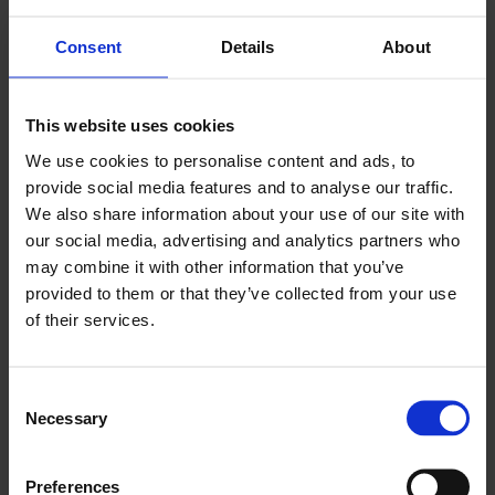
παρακολούθηση της απόδοσης του εξοπλισμού, το οποίο
εξαλείφει ένα μέρος των μονότονων εργασιών
Consent
Details
About
συντήρησης. Για παράδειγμα, ακόμη και αν κάποιες
βλάβες δεν εμφανίζονται στο ημερολόγιο του διαχειριστή,
This website uses cookies
οι επιτυχείς προειδοποιήσεις κάνουν τη ζωή του
διαχειριστή εξοπλισμού πολύ πιο εύκολη.
We use cookies to personalise content and ads, to
provide social media features and to analyse our traffic.
Γιατί είναι σημαντική η
We also share information about your use of our site with
our social media, advertising and analytics partners who
συντήρηση εξοπλισμού στα
may combine it with other information that you’ve
ορυχεία;
provided to them or that they’ve collected from your use
of their services.
Από τότε που εισήχθη ο βιομηχανικός εξοπλισμός, η
απόλυτη απόδοση εργασίας και η σταθεροποίηση των
υπόγειων κατασκευών επιτάχυναν την εξόρυξη πολύτιμων
Consent
Necessary
πόρων, βελτιώνοντας παράλληλα την ασφάλεια στο χώρο
Selection
εργασίας. Αν και εξακολουθεί να είναι ένα επικίνδυνο
επάγγελμα, ακόμη και με τη βοήθεια βαρέων
Preferences