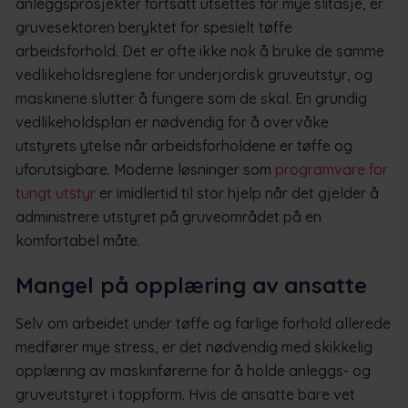
anleggsprosjekter fortsatt utsettes for mye slitasje, er
gruvesektoren beryktet for spesielt tøffe
arbeidsforhold. Det er ofte ikke nok å bruke de samme
vedlikeholdsreglene for underjordisk gruveutstyr, og
maskinene slutter å fungere som de skal. En grundig
vedlikeholdsplan er nødvendig for å overvåke
utstyrets ytelse når arbeidsforholdene er tøffe og
uforutsigbare. Moderne løsninger som
programvare for
tungt utstyr
er imidlertid til stor hjelp når det gjelder å
administrere utstyret på gruveområdet på en
komfortabel måte.
Mangel på opplæring av ansatte
Selv om arbeidet under tøffe og farlige forhold allerede
medfører mye stress, er det nødvendig med skikkelig
opplæring av maskinførerne for å holde anleggs- og
gruveutstyret i toppform. Hvis de ansatte bare vet