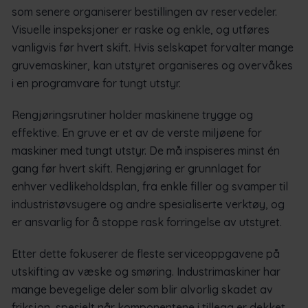
som senere organiserer bestillingen av reservedeler.
Visuelle inspeksjoner er raske og enkle, og utføres
vanligvis før hvert skift. Hvis selskapet forvalter mange
gruvemaskiner, kan utstyret organiseres og overvåkes
i en programvare for tungt utstyr.
Rengjøringsrutiner holder maskinene trygge og
effektive. En gruve er et av de verste miljøene for
maskiner med tungt utstyr. De må inspiseres minst én
gang før hvert skift. Rengjøring er grunnlaget for
enhver vedlikeholdsplan, fra enkle filler og svamper til
industristøvsugere og andre spesialiserte verktøy, og
er ansvarlig for å stoppe rask forringelse av utstyret.
Etter dette fokuserer de fleste serviceoppgavene på
utskifting av væske og smøring. Industrimaskiner har
mange bevegelige deler som blir alvorlig skadet av
friksjon, spesielt når komponentene i tillegg er dekket