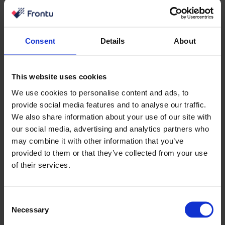
gjør vellykkede advarsler livet mye enklere for en
utstyrssjef.
Hvorfor er vedlikehold av utstyr
Consent
Details
About
viktig i gruvedrift?
This website uses cookies
Helt siden introduksjonen av industrielt utstyr har den
store arbeidskapasiteten og stabiliseringen av
We use cookies to personalise content and ads, to
underjordiske strukturer fremskyndet utgravningen av
provide social media features and to analyse our traffic.
We also share information about your use of our site with
verdifulle ressurser, samtidig som sikkerheten på
our social media, advertising and analytics partners who
arbeidsplassen har blitt forbedret. Selv om det fortsatt
may combine it with other information that you’ve
er et farlig yrke, selv med hjelp av tungt maskineri,
provided to them or that they’ve collected from your use
reduserer vedlikehold av gruveutstyr sannsynligheten
of their services.
for utidige dødsfall som ikke bare rammer andre
arbeidere, men som også koster selskapet mye penger.
Consent
Manglende service fører også til tilfeldige utbrudd av
Necessary
Selection
gradvis eller total svikt i utstyret, noe som resulterer i