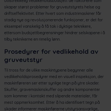
utilstrekkelig vedlikeholdsbudsjett de faktorene som
skaper størst problemer for gruveutstyrets helse og
driftseffektivitet. Etter hvert som industrimaskiner får
stadig nye og revolusjonerende funksjoner, er det for
eksempel vanskelig å få tak i dyktige teknikere,
ettersom budsjettbegrensninger hindrer selskapene i å
tilby teknikerne en rimelig lønn.
Prosedyrer for vedlikehold av
gruveutstyr
Til tross for de ulike maskintypene begynner alle
vedlikeholdsprosedyrer med en visuell inspeksjon, der
maskinføreren ser etter synlige tegn på ytre skader.
Skuffer, gravemaskinskuffer og andre komponenter
som kommer i kontakt med slipende materialer, får
mest oppmerksomhet. Etter å ha identifisert tegn på
skader informerer maskinførerne utstyrsansvarlige,