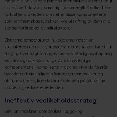
materiale. Selv uten synlige skader mister skittent utstyr
sin driftseffektivitet, samtidig som energiforbruket bare
fortsetter å øke. Selv om det er disse komponentene
som tar mest skade, dekker ikke utskifting av dem alle
skader forårsaket av miljøfaktorer.
Ekstreme temperaturer, fuktige omgivelser og
stabiliteten i de underjordiske strukturene kan føre til at
tungt gruveutstyr forringes raskere. Stadig opphopning
av støv og rusk når mange av de innvendige
komponentene i kompliserte maskiner. Hvis du forstår
hvordan arbeidsmiljøet påvirker gruvemaskiner og
utstyrets ytelse, kan du forberede deg på plutselige
skader og redusere nedetiden.
Ineffektiv vedlikeholdsstrategi
Selv om maskiner som brukes i bygg- og