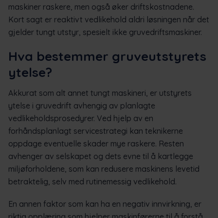
maskiner raskere, men også øker driftskostnadene.
Kort sagt er reaktivt vedlikehold aldri løsningen når det
gjelder tungt utstyr, spesielt ikke gruvedriftsmaskiner.
Hva bestemmer gruveutstyrets
ytelse?
Akkurat som alt annet tungt maskineri, er utstyrets
ytelse i gruvedrift avhengig av planlagte
vedlikeholdsprosedyrer. Ved hjelp av en
forhåndsplanlagt servicestrategi kan teknikerne
oppdage eventuelle skader mye raskere. Resten
avhenger av selskapet og dets evne til å kartlegge
miljøforholdene, som kan redusere maskinens levetid
betraktelig, selv med rutinemessig vedlikehold.
En annen faktor som kan ha en negativ innvirkning, er
riktig opplæring som hjelper maskinførerne til å forstå