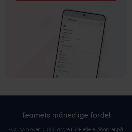
Teamets månedlige fordel
Gjør som over 10 000 andre FSM-ledere. Abonner på