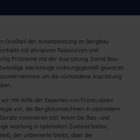
Bestands und vieles mehr
rlands
Norsk bokmål
српски
enščina
Svenska
Türkçe
en Großteil der Arbeitsleistung im Bergbau
Kontakts mit abrasiven Ressourcen und
äufig Probleme mit der Ausrüstung. Damit Bau-
otwendige Werkzeuge ordnungsgemäß gewartet
bauunternehmen um die vorhandene Ausrüstung
ben.
 wir mit Hilfe der Experten von Frontu einen
tegie vor, die Bergbaumaschinen in optimalem
 Geräte minimieren soll. Wenn Sie Bau- und
ge Wartung in optimalem Zustand halten,
leiß, der unbemerkt bleibt, aber die