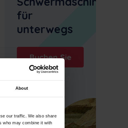
Schwermaschinenm
für
unterwegs
Buchen Sie
eine Demo
About
se our traffic. We also share
ers who may combine it with