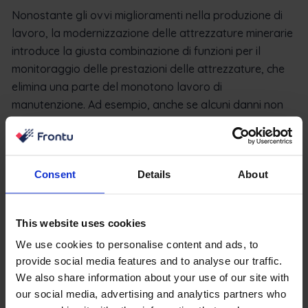
Nonostante gli ovvi miglioramenti nella produzione di
lavoro, la modernizzazione delle attrezzature minerarie
introduce la giusta combinazione di funzioni per il
monitoraggio delle prestazioni delle attrezzature, che
elimina una parte del monotono lavoro di
manutenzione. Ad esempio, anche se alcuni danni non
compaiono nel registro del gestore, gli avvisi di
successo rendono la vita del gestore delle attrezzature
molto più semplice.
Consent
Details
About
Perché la manutenzione delle
attrezzature è importante nel
This website uses cookies
settore minerario?
We use cookies to personalise content and ads, to
provide social media features and to analyse our traffic.
Da quando sono state introdotte le attrezzature
We also share information about your use of our site with
industriali, l’enorme quantità di lavoro e la
our social media, advertising and analytics partners who
stabilizzazione delle strutture sotterranee hanno